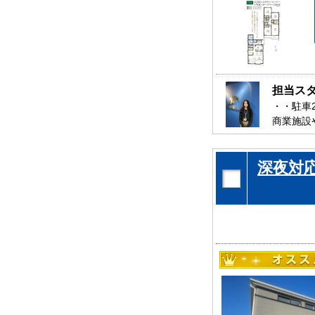
足立区
5件
埼玉県--------
八潮市
12件
草加市
12件
三郷市
12件
担当ス
川口市
14件
・・駐車
商業施設
また安心
是非、三
深夜対
お待ちし