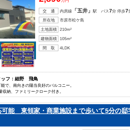
万円
「五井」
7
7
交 通
内房線
駅 バス
分 停歩
所在地
市原市松ケ島
土地面積
210m²
建物面積
105m²
間 取
4LDK
タッフ：細野　飛鳥
可能で、南向きの陽当良好のバルコニー。

量収納、ファミリークローク付き。

ーパーが徒歩圏内 利便性の良いエリアです。

原市内で新築一戸建てをお探しの方はお気軽にお問い合わせ下さい。

応可能 東領家・商業施設まで歩いて5分の邸
ております。