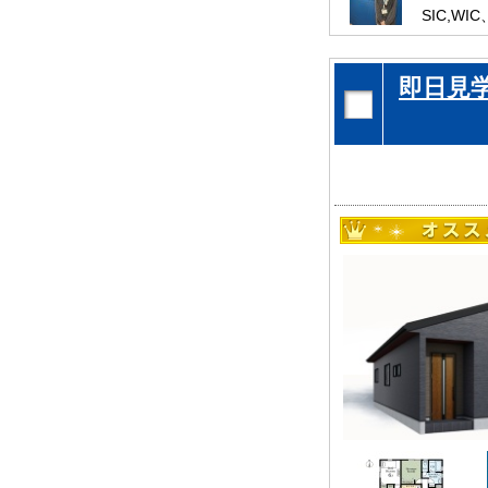
SIC,W
是非、川
お待ちし
即日見