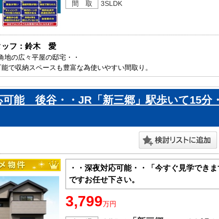
間 取
3SLDK
タッフ：鈴木　愛
角地の広々平屋の邸宅・・

可能で収納スペースも豊富な為使いやすい間取り。

郷市内で新築一戸建てをお探しの方はお気軽にお問い合わせ下さい。

ております。
応可能 後谷・・JR「新三郷」駅歩いて15分
・・深夜対応可能・・「今すぐ見学できま
ですお任せ下さい。
3,799
万円