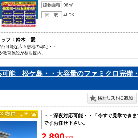
建物面積
98m²
間 取
4LDK
タッフ：鈴木　愛
2台可能な広々敷地の邸宅・・

や教育施設が徒歩圏内。

の長期優良住宅です。

郷市内で新築一戸建てをお探しの方はお気軽にお問い合わせください。

応可能 松ケ島・・大容量のファミクロ完備
ております。
・・深夜対応可能・・「今すぐ見学できま
ですお任せ下さい。
2,890