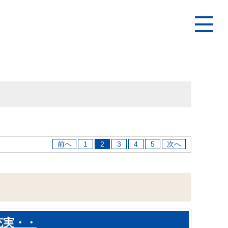
前へ
1
2
3
4
5
次へ
充実・・