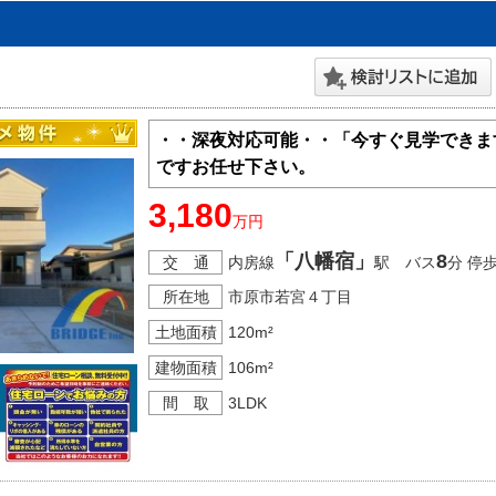
・・深夜対応可能・・「今すぐ見学できま
ですお任せ下さい。
3,180
万円
「八幡宿」
8
交 通
内房線
駅 バス
分 停
所在地
市原市若宮４丁目
土地面積
120m²
建物面積
106m²
間 取
3LDK