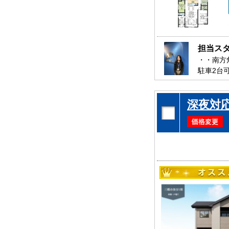
担当ス
・・南方
駐車2台
是非、三
お待ちし
深夜対