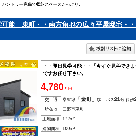
IC、パントリー完備で収納スペースたっぷり♪

口市内で新築一戸建をお探しの方はお気軽にお問い合わせ下さい。

ております。
学可能 東町・・南方角地の広々平屋邸宅・・
・・即日見学可能・・「今すぐ見学できま
ですお任せ下さい。
4,780
万円
「金町」
21
交 通
常磐線
駅 バス
分 停歩
所在地
三郷市東町
土地面積
172m²
建物面積
100m²