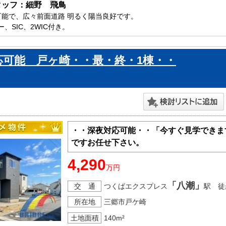
タッフ：細野　飛鳥
可能で、広々前面道路 明るく陽当良好です。

、SIC、2WIC付き。

ビニが徒歩圏内で、急なお買い物にもとっても便利です。

原市内で新築一戸建てをお探しの方はお気軽にお問い合わせ下さい。

応可能 戸ヶ崎・・最・終・1棟・・
ております。
・・深夜対応可能・・「今すぐ見学できま
ですお任せ下さい。
4,290
万円
「八潮」
交 通
つくばエクスプレス
駅 徒
所在地
三郷市戸ケ崎
土地面積
140m²