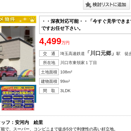
・・深夜対応可能・・「今すぐ見学できま
ですお任せ下さい。
4,499
万円
「川口元郷」
交 通
埼玉高速鉄道
駅 徒
所在地
川口市東領家１丁目
土地面積
108m²
建物面積
99m²
間 取
3LDK
タッフ：安河内　絵里
可能で、スーパー、コンビニまで徒歩5分で利便性の高い好立地。
