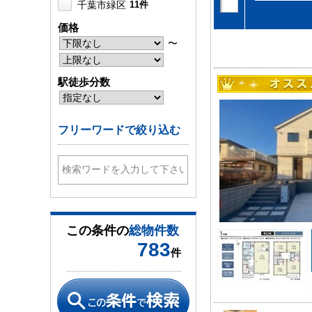
千葉市緑区
11件
千葉市美浜区
9件
価格
木更津市
28件
〜
市原市
27件
君津市
9件
駅徒歩分数
富津市
4件
四街道市
28件
フリーワードで絞り込む
袖ケ浦市
8件
八街市
2件
富里市
10件
茂原市
6件
市川市
53件
この条件の
総物件数
船橋市
105件
783
館山市
4件
件
松戸市
82件
成田市
12件
大網白里市
1件