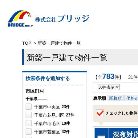
TOP
新築一戸建て物件一覧
新築一戸建て物件一覧
783
【全
件】 31
検索条件を追加する
市区町村
表示順
新着順
価格
千葉県--------
千葉市中央区
23件
チェックした物件
千葉市花見川区
23件
千葉市稲毛区
10件
千葉市若葉区
32件
深夜対