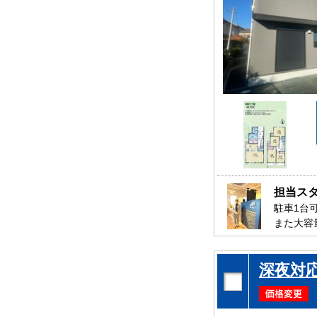
担当ス
駐車1台
また大容
公園、ス
是非、市
深夜対
お待ちし