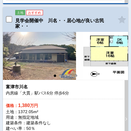
土地
おすすめ
見学会開催中 川名・・居心地が良い古民
家・・
富津市川名
内房線「大貫」駅バス
6
分 停歩
6
分
1,380
価格：
万円
土地：1372.05m²
用途：無指定地域
建築条件：
建築条件なし
建ぺい率：50％