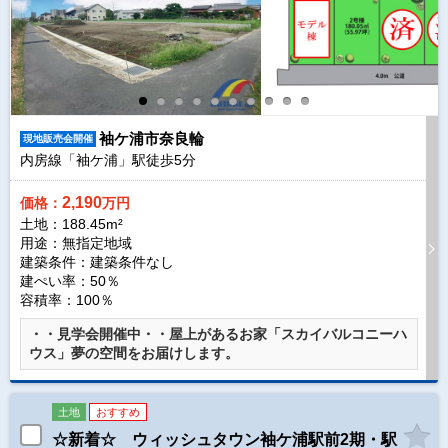
袖ケ浦市奈良輪
現地販売会開催
内房線「袖ケ浦」駅徒歩
5
分
2,190
価格：
万円
土地：188.45m²
用途：無指定地域
建築条件：
建築条件なし
建ぺい率：50％
容積率：100％
・・見学会開催中・・屋上があるお家「スカイバルコニーハ
ウス」夢の空間をお届けします。
土地
おすすめ
☆新着☆ ウィッシュタウン袖ケ浦駅前2期・駅