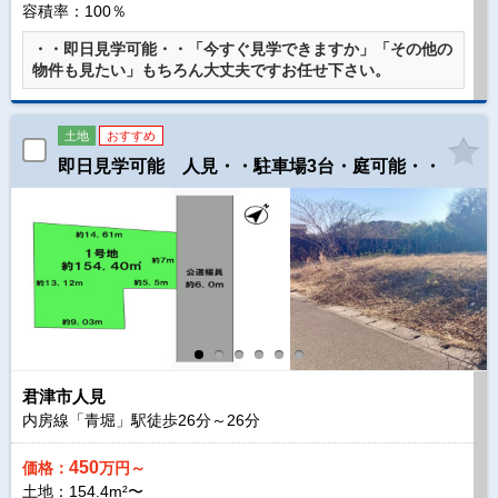
容積率：100％
・・即日見学可能・・「今すぐ見学できますか」「その他の
物件も見たい」もちろん大丈夫ですお任せ下さい。
土地
おすすめ
即日見学可能 人見・・駐車場3台・庭可能・・
君津市人見
内房線「青堀」駅徒歩
26
分～
26
分
450
価格：
万円～
土地：154.4m²〜