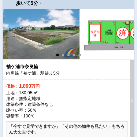
歩いて5分・
袖ケ浦市奈良輪
内房線「袖ケ浦」駅徒歩
5
分
1,890
価格：
万円
土地：180.05m²
用途：無指定地域
建築条件：
建築条件なし
建ぺい率：50％
容積率：100％
「今すぐ見学できますか」「その他の物件も見たい」もちろ
ん大丈夫です。