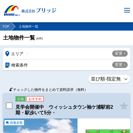
TOP
土地物件一覧
土地物件一覧
(
4
件)
変更
エリア
-
変更
検索条件
チェックした物件をまとめて資料請求（無料）
土地
おすすめ
見学会開催中 ウィッシュタウン袖ケ浦駅前2
期・駅歩いて5分・
画像多数