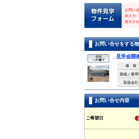
お問い
未入力
表示さ
お問い合せをする
見学会開
価 格
路線／最寄
取扱会社
お問い合せ内容
ご希望日