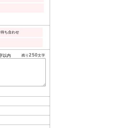
お待ち合わせ
250
字以内
残り
文字