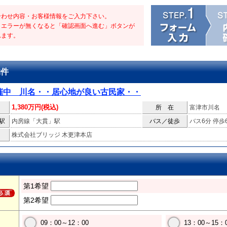
合わせ内容・お客様情報をご入力下さい。
・エラーが無くなると「確認画面へ進む」ボタンが
れます。
物件
催中 川名・・居心地が良い古民家・・
1,380万円(税込)
所 在
富津市川名
駅
内房線「大貫」駅
バス／徒歩
バス6分 停歩
株式会社ブリッジ 木更津本店
第1希望
第2希望
09：00～12：00
13：00～15：