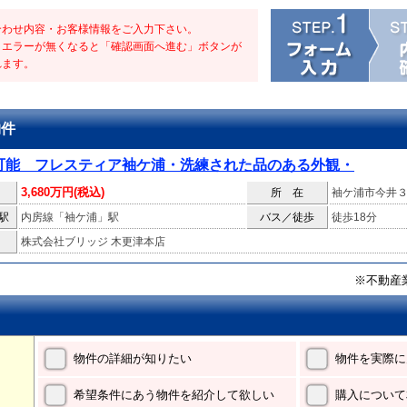
合わせ内容・お客様情報をご入力下さい。
・エラーが無くなると「確認画面へ進む」ボタンが
れます。
物件
可能 フレスティア袖ケ浦・洗練された品のある外観・
3,680万円(税込)
所 在
袖ケ浦市今井
駅
内房線「袖ケ浦」駅
バス／徒歩
徒歩18分
株式会社ブリッジ 木更津本店
※不動産
物件の詳細が知りたい
物件を実際に
希望条件にあう物件を紹介して欲しい
購入について