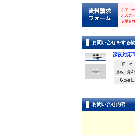
お問い
未入力
表示さ
お問い合せをする
深夜対応
価 格
路線／最寄
取扱会社
お問い合せ内容