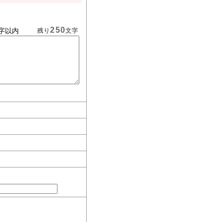
250
字以内
残り
文字