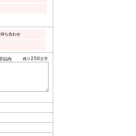
お待ち合わせ
250
字以内
残り
文字