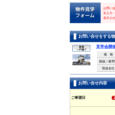
お問い
未入力
表示さ
お問い合せをする
見学会開
価 格
路線／最寄
取扱会社
お問い合せ内容
ご希望日