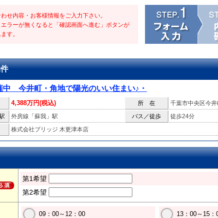
合わせ内容・お客様情報をご入力下さい。
・エラーが無くなると「確認画面へ進む」ボタンが
れます。
物件
催中 今井町・角地で陽光のいい住まい♪・
4,388万円(税込)
所 在
千葉市中央区今井
駅
外房線「蘇我」駅
バス／徒歩
徒歩24分
株式会社ブリッジ 木更津本店
第1希望
第2希望
09：00～12：00
13：00～15：