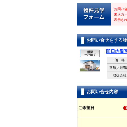
お問い
未入力
表示さ
お問い合せをする
即日内覧
価 格
路線／最寄
取扱会社
お問い合せ内容
ご希望日