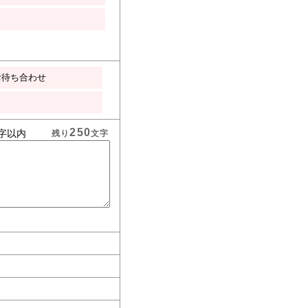
お待ち合わせ
250
字以内
残り
文字