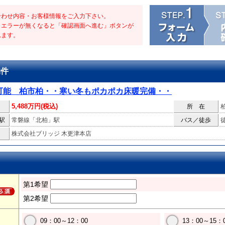
合わせ内容・お客様情報をご入力下さい。
・エラーが無くなると「確認画面へ進む」ボタンが
れます。
物件
可能 柏市柏・・寒い冬もポカポカ床暖完備・・
5,488万円(税込)
所 在
駅
常磐線「北柏」駅
バス／徒歩
株式会社ブリッジ 木更津本店
第1希望
第2希望
09：00～12：00
13：00～15：