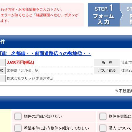
合わせ内容・お客様情報をご入力下さい。
・エラーが無くなると「確認画面へ進む」ボタンが
れます。
物件
可能 名都借・・前面道路広々の敷地◎・・
3,690万円(税込)
所 在
流山市
駅
常磐線「北小金」駅
バス／徒歩
徒歩2
株式会社ブリッジ 木更津本店
※不動産
物件の詳細が知りたい
物件を実際に
希望条件にあう物件を紹介して欲しい
購入について