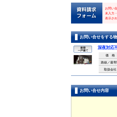
お問い
未入力
表示さ
お問い合せをする
深夜対応
価 格
路線／最寄
取扱会社
お問い合せ内容