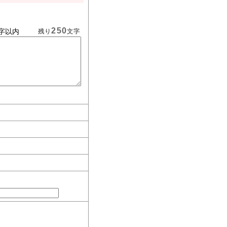
250
字以内
残り
文字