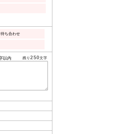
お待ち合わせ
250
字以内
残り
文字