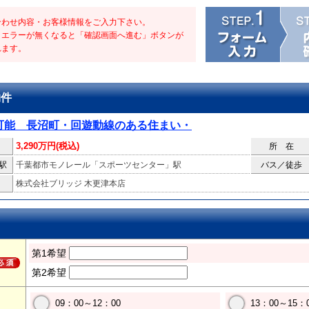
合わせ内容・お客様情報をご入力下さい。
・エラーが無くなると「確認画面へ進む」ボタンが
れます。
物件
可能 長沼町・回遊動線のある住まい・
3,290万円(税込)
所 在
駅
千葉都市モノレール「スポーツセンター」駅
バス／徒歩
株式会社ブリッジ 木更津本店
第1希望
第2希望
09：00～12：00
13：00～15：