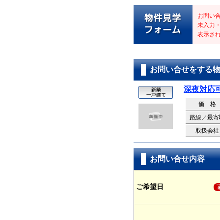
お問い
未入力
表示さ
お問い合せをする
深夜対応
価 格
路線／最寄
取扱会社
お問い合せ内容
ご希望日