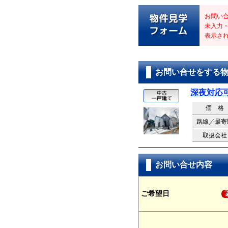
お問い
未入力
表示さ
お問い合せをする
深夜対応
価 格
路線／最寄
取扱会社
お問い合せ内容
ご希望日