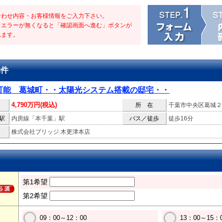
合わせ内容・お客様情報をご入力下さい。
・エラーが無くなると「確認画面へ進む」ボタンが
れます。
物件
可能 葛城町・・太陽光システム搭載の邸宅・・
4,790万円(税込)
所 在
千葉市中央区葛城２
駅
内房線「本千葉」駅
バス／徒歩
徒歩16分
株式会社ブリッジ 木更津本店
第1希望
第2希望
09：00～12：00
13：00～15：