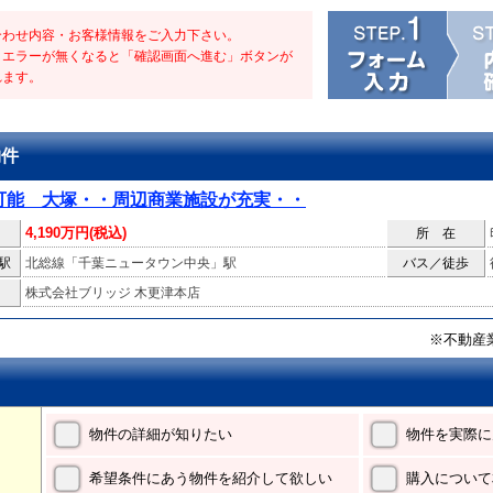
合わせ内容・お客様情報をご入力下さい。
・エラーが無くなると「確認画面へ進む」ボタンが
れます。
物件
可能 大塚・・周辺商業施設が充実・・
4,190万円(税込)
所 在
駅
北総線「千葉ニュータウン中央」駅
バス／徒歩
株式会社ブリッジ 木更津本店
※不動産
物件の詳細が知りたい
物件を実際に
希望条件にあう物件を紹介して欲しい
購入について