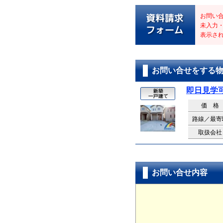
お問い
未入力
表示さ
お問い合せをする
即日見学
価 格
路線／最寄
取扱会社
お問い合せ内容