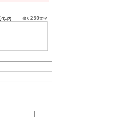
250
字以内
残り
文字