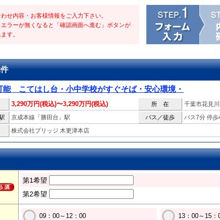
合わせ内容・お客様情報をご入力下さい。
・エラーが無くなると「確認画面へ進む」ボタンが
れます。
物件
可能 こてはし台・小中学校がすぐそば・安心環境・
3,290万円(税込)〜3,290万円(税込)
所 在
千葉市花見川
駅
京成本線「勝田台」駅
バス／徒歩
バス7分 停歩
株式会社ブリッジ 木更津本店
第1希望
第2希望
09：00～12：00
13：00～15：