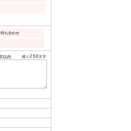
お待ち合わせ
250
字以内
残り
文字