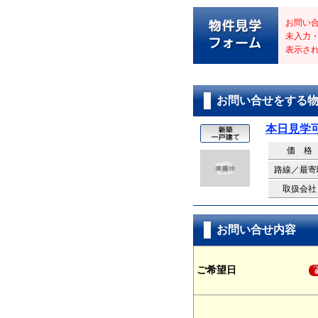
お問い
未入力
表示さ
お問い合せをする
本日見学
価 格
路線／最寄
取扱会社
お問い合せ内容
ご希望日