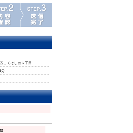
区こてはし台６丁目
4分
00