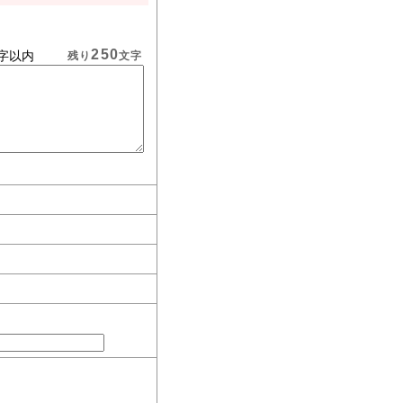
250
字以内
残り
文字