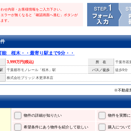
合わせ内容・お客様情報をご入力下さい。
・エラーが無くなると「確認画面へ進む」ボタンが
れます。
物件
可能 桜木・・最寄り駅まで9分・・
3,999万円(税込)
所 在
千葉市若
駅
千葉都市モノレール「桜木」駅
バス／徒歩
徒歩9分
株式会社ブリッジ 木更津本店
※不動産
物件の詳細が知りたい
物件を実際に
希望条件にあう物件を紹介して欲しい
購入について