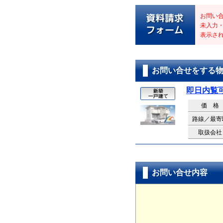
お問い
未入力
表示さ
お問い合せをする
即日内覧
価 格
路線／最寄
取扱会社
お問い合せ内容