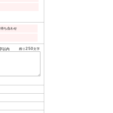
お待ち合わせ
250
字以内
残り
文字