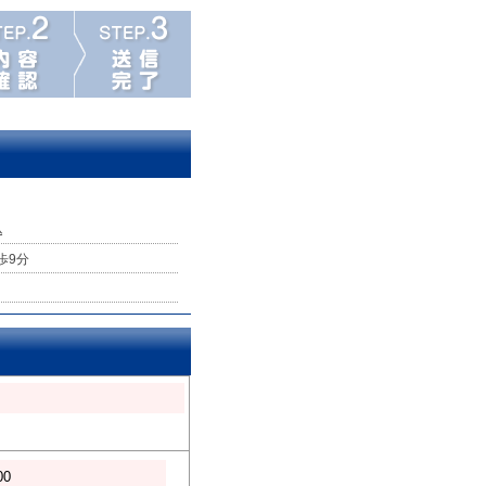
込
歩9分
00