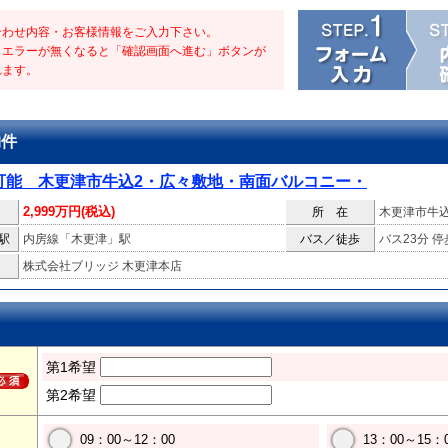
合わせ内容・お客様情報をご入力下さい。
・エラーが無くなると「確認画面へ進む」ボタンが
れます。
物件
可能 木更津市牛込2・広々敷地・南面バルコニー・
2,999万円(税込)
所 在
木更津市牛
駅
内房線「木更津」駅
バス／徒歩
バス23分 停
株式会社ブリッジ 木更津本店
第1希望
第2希望
09：00～12：00
13：00～15：