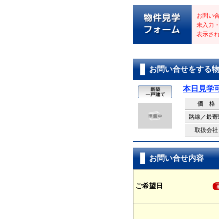
お問い
未入力
表示さ
お問い合せをする
本日見学
価 格
路線／最寄
取扱会社
お問い合せ内容
ご希望日