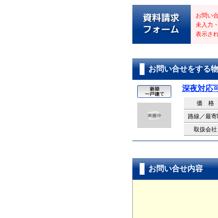
お問い
未入力
表示さ
お問い合せをする
深夜対応
価 格
路線／最寄
取扱会社
お問い合せ内容