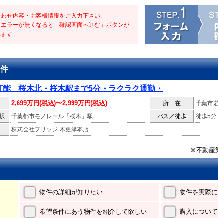
合わせ内容・お客様情報をご入力下さい。
・エラーが無くなると「確認画面へ進む」ボタンが
れます。
物件
可能 桜木北・桜木駅まで5分・ラクラク通勤・
2,699万円(税込)〜2,999万円(税込)
所 在
千葉市
駅
千葉都市モノレール「桜木」駅
バス／徒歩
徒歩5分
株式会社ブリッジ 木更津本店
※不動産
物件の詳細が知りたい
物件を実際に
希望条件にあう物件を紹介して欲しい
購入について