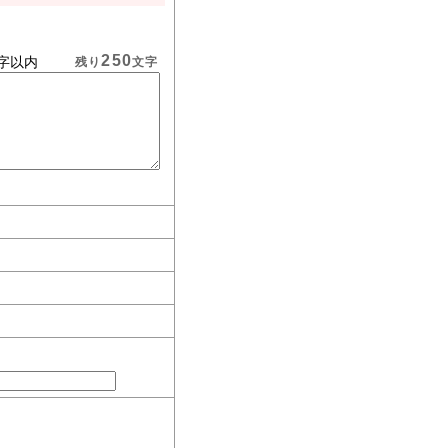
250
字以内
残り
文字