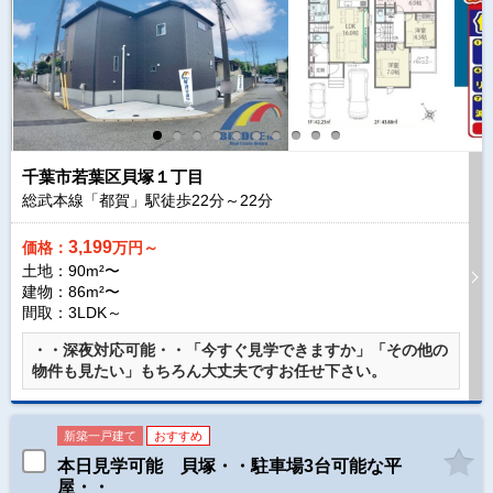
千葉市若葉区貝塚１丁目
総武本線「都賀」駅徒歩
22
分～
22
分
3,199
価格：
万円～
土地：90m²〜
建物：86m²〜
間取：3LDK～
・・深夜対応可能・・「今すぐ見学できますか」「その他の
物件も見たい」もちろん大丈夫ですお任せ下さい。
新築一戸建て
おすすめ
本日見学可能 貝塚・・駐車場3台可能な平
屋・・