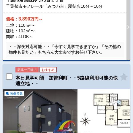
千葉都市モノレール「みつわ台」駅徒歩
10
分～
10
分
3,890
価格：
万円～
土地：118m²〜
建物：102m²〜
間取：4LDK～
・・深夜対応可能・・「今すぐ見学できますか」「その他の
物件も見たい」もちろん大丈夫ですお任せ下さい。
新築一戸建て
おすすめ
本日見学可能 加曽利町・・5路線利用可能の快
適立地・・
画像多数