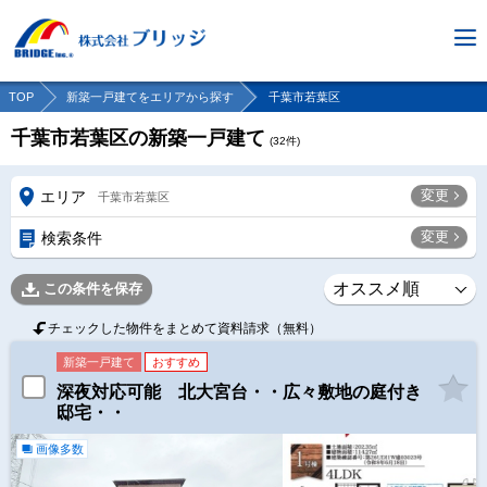
TOP
新築一戸建てをエリアから探す
千葉市若葉区
千葉市若葉区の新築一戸建て
(
32
件)
変更
エリア
千葉市若葉区
変更
検索条件
この条件を保存
チェックした物件をまとめて資料請求（無料）
新築一戸建て
おすすめ
深夜対応可能 北大宮台・・広々敷地の庭付き
邸宅・・
画像多数