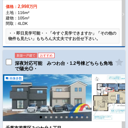
2,998
価格：
万円
土地：116m²
建物：105m²
間取：4LDK
・・即日見学可能・・「今すぐ見学できますか」「その他の
物件も見たい」もちろん大丈夫ですお任せ下さい。
新築一戸建て
おすすめ
深夜対応可能 みつわ台・1.2号棟どちらも角地
で陽光◎・
画像多数
千葉市若葉区みつわ台１丁目