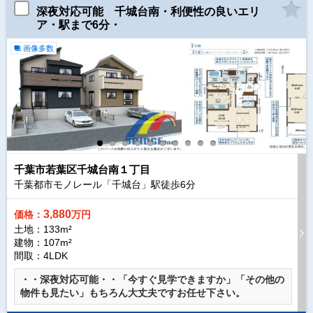
深夜対応可能 千城台南・利便性の良いエリ
ア・駅まで6分・
画像多数
千葉市若葉区千城台南１丁目
千葉都市モノレール「千城台」駅徒歩
6
分
3,880
価格：
万円
土地：133m²
建物：107m²
間取：4LDK
・・深夜対応可能・・「今すぐ見学できますか」「その他の
物件も見たい」もちろん大丈夫ですお任せ下さい。