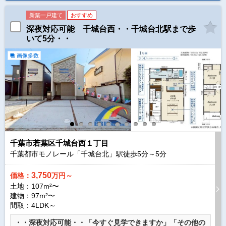
新築一戸建て
おすすめ
深夜対応可能 千城台西・・千城台北駅まで歩
いて5分・・
画像多数
千葉市若葉区千城台西１丁目
千葉都市モノレール「千城台北」駅徒歩
5
分～
5
分
3,750
価格：
万円～
土地：107m²〜
建物：97m²〜
間取：4LDK～
・・深夜対応可能・・「今すぐ見学できますか」「その他の