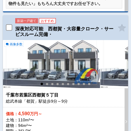
物件も見たい」もちろん大丈夫ですお任せ下さい。
新築一戸建て
おすすめ
深夜対応可能 西都賀・大容量クローク・サー
ビスルーム完備・
画像多数
千葉市若葉区西都賀５丁目
総武本線「都賀」駅徒歩
9
分～
9
分
4,590
価格：
万円～
土地：110m²〜
建物：94m²〜