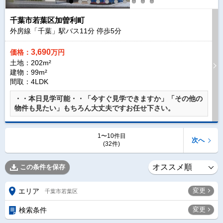
千葉市若葉区加曽利町
外房線「千葉」駅バス
11
分 停歩
5
分
3,690
価格：
万円
土地：202m²
建物：99m²
間取：4LDK
・・本日見学可能・・「今すぐ見学できますか」「その他の
物件も見たい」もちろん大丈夫ですお任せ下さい。
1〜10件目
次へ
(32件)
この条件を保存
変更
エリア
千葉市若葉区
変更
検索条件