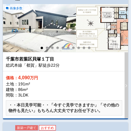
画像多数
千葉市若葉区貝塚１丁目
総武本線「都賀」駅徒歩
22
分
4,090
価格：
万円
土地：191m²
建物：86m²
間取：3LDK
・・本日見学可能・・「今すぐ見学できますか」「その他の
物件も見たい」もちろん大丈夫ですお任せ下さい。
新築一戸建て
おすすめ