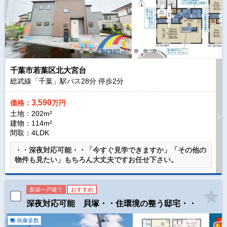
千葉市若葉区北大宮台
総武線「千葉」駅バス
28
分 停歩
2
分
3,590
価格：
万円
土地：202m²
建物：114m²
間取：4LDK
・・深夜対応可能・・「今すぐ見学できますか」「その他の
物件も見たい」もちろん大丈夫ですお任せ下さい。
新築一戸建て
おすすめ
深夜対応可能 貝塚・・住環境の整う邸宅・・
画像多数