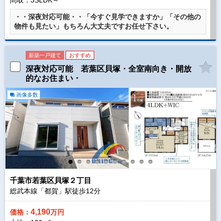
間取：3SLDK～
・・深夜対応可能・・「今すぐ見学できますか」「その他の
物件も見たい」もちろん大丈夫ですお任せ下さい。
新築一戸建て
おすすめ
深夜対応可能 若葉区貝塚・全室南向き・開放
的なお住まい・
画像多数
千葉市若葉区貝塚２丁目
総武本線「都賀」駅徒歩
12
分
4,190
価格：
万円