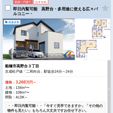
新築一戸建て
おすすめ
即日内覧可能 高野台・多用途に使える広々バ
ルコニー・
画像多数
船橋市高野台３丁目
京成松戸線「二和向台」駅徒歩
24
分～
24
分
3,268
価格：
万円～
土地：134m²〜
建物：108m²〜
間取：4LDK～
・・即日内覧可能・・「今すぐ見学できますか」「その他の
物件も見たい」もちろん大丈夫ですお任せ下さい。