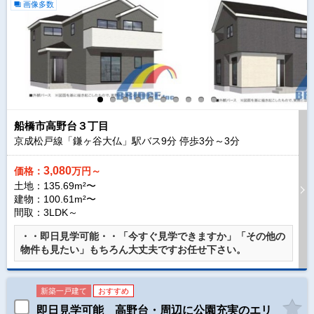
画像多数
船橋市高野台３丁目
京成松戸線「鎌ヶ谷大仏」駅バス
9
分 停歩
3
分～
3
分
3,080
価格：
万円～
土地：135.69m²〜
建物：100.61m²〜
間取：3LDK～
・・即日見学可能・・「今すぐ見学できますか」「その他の
物件も見たい」もちろん大丈夫ですお任せ下さい。
新築一戸建て
おすすめ
即日見学可能 高野台・周辺に公園充実のエリ