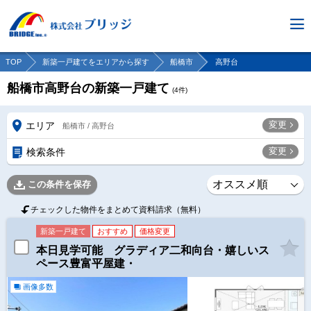
TOP
新築一戸建てをエリアから探す
船橋市
高野台
船橋市高野台の新築一戸建て
(
4
件)
変更
エリア
船橋市 / 高野台
変更
検索条件
この条件を保存
チェックした物件をまとめて資料請求（無料）
新築一戸建て
おすすめ
価格変更
本日見学可能 グラディア二和向台・嬉しいス
ペース豊富平屋建・
画像多数