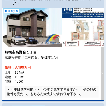
ア・
画像多数
船橋市高野台１丁目
京成松戸線「二和向台」駅徒歩
17
分
3,499
価格：
万円
土地：154m²
建物：106m²
間取：4LDK
・・即日見学可能・・「今すぐ見学できますか」「その他の
物件も見たい」もちろん大丈夫ですお任せ下さい。