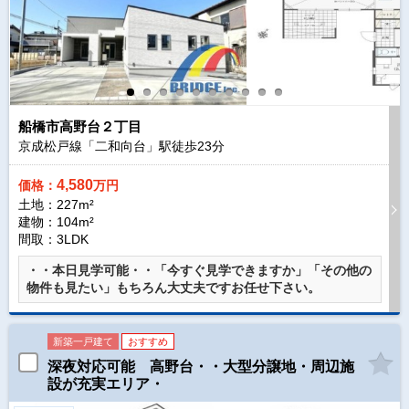
船橋市高野台２丁目
京成松戸線「二和向台」駅徒歩
23
分
4,580
価格：
万円
土地：227m²
建物：104m²
間取：3LDK
・・本日見学可能・・「今すぐ見学できますか」「その他の
物件も見たい」もちろん大丈夫ですお任せ下さい。
新築一戸建て
おすすめ
深夜対応可能 高野台・・大型分譲地・周辺施
設が充実エリア・