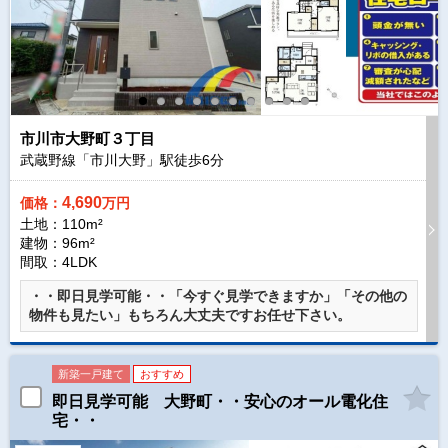
市川市大野町３丁目
武蔵野線「市川大野」駅徒歩
6
分
4,690
価格：
万円
土地：110m²
建物：96m²
間取：4LDK
・・即日見学可能・・「今すぐ見学できますか」「その他の
物件も見たい」もちろん大丈夫ですお任せ下さい。
新築一戸建て
おすすめ
即日見学可能 大野町・・安心のオール電化住
宅・・