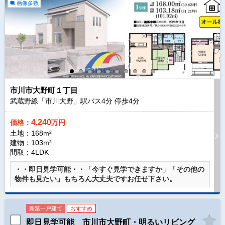
画像多数
市川市大野町１丁目
武蔵野線「市川大野」駅バス
4
分 停歩
4
分
4,240
価格：
万円
土地：168m²
建物：103m²
間取：4LDK
・・即日見学可能・・「今すぐ見学できますか」「その他の
物件も見たい」もちろん大丈夫ですお任せ下さい。
新築一戸建て
おすすめ
即日見学可能 市川市大野町・明るいリビング