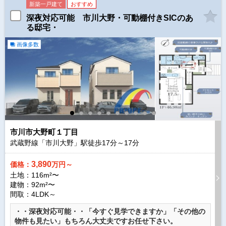
新築一戸建て
おすすめ
深夜対応可能 市川大野・可動棚付きSICのあ
る邸宅・
画像多数
市川市大野町１丁目
武蔵野線「市川大野」駅徒歩
17
分～
17
分
3,890
価格：
万円～
土地：116m²〜
建物：92m²〜
間取：4LDK～
・・深夜対応可能・・「今すぐ見学できますか」「その他の
物件も見たい」もちろん大丈夫ですお任せ下さい。