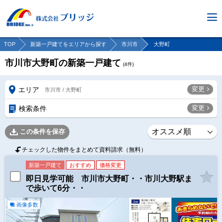
TOP
新築一戸建てをエリアから探す
市川市
大野町
市川市大野町の新築一戸建て
(
4
件)
変更
エリア
市川市 / 大野町
変更
検索条件
この条件を保存
チェックした物件をまとめて資料請求（無料）
新築一戸建て
おすすめ
価格変更
即日見学可能 市川市大野町・・市川大野駅ま
で歩いて6分・・
画像多数