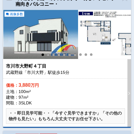
南向きバルコニー・
画像多数
市川市大野町４丁目
武蔵野線「市川大野」駅徒歩
15
分
3,880
価格：
万円
土地：100m²
建物：97m²
間取：3SLDK
・・即日見学可能・・「今すぐ見学できますか」「その他の
物件も見たい」もちろん大丈夫ですお任せ下さい。