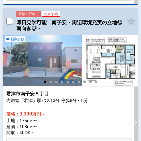
新築一戸建て
おすすめ
即日見学可能 南子安・周辺環境充実の立地◎
南向き◎・
画像多数
君津市南子安８丁目
内房線「君津」駅バス
13
分 停歩
8
分～
8
分
3,390
価格：
万円～
土地：175m²〜
建物：108m²〜
間取：4LDK～