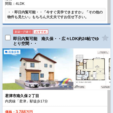
間取：4LDK
・・即日内覧可能・・「今すぐ見学できますか」「その他の
物件も見たい」もちろん大丈夫ですお任せ下さい。
新築一戸建て
おすすめ
即日内覧可能 南久保・・広々LDK約24帖でゆ
とり空間・・
画像多数
君津市南久保２丁目
内房線「君津」駅徒歩
17
分
3,788
価格：
万円