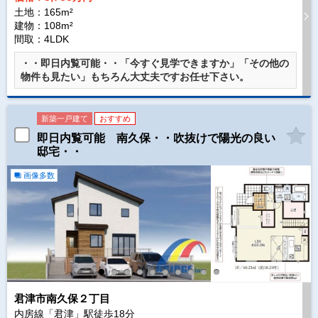
土地：165m²
建物：108m²
間取：4LDK
・・即日内覧可能・・「今すぐ見学できますか」「その他の
物件も見たい」もちろん大丈夫ですお任せ下さい。
新築一戸建て
おすすめ
即日内覧可能 南久保・・吹抜けで陽光の良い
邸宅・・
画像多数
君津市南久保２丁目
内房線「君津」駅徒歩
18
分