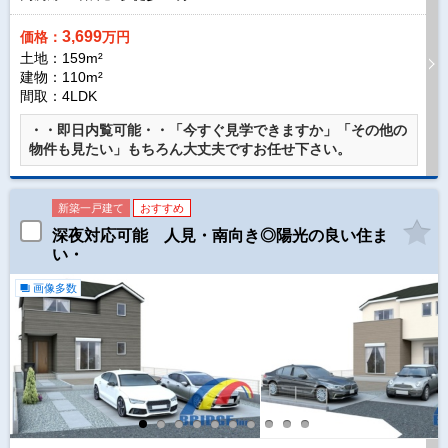
3,699
価格：
万円
土地：159m²
建物：110m²
間取：4LDK
・・即日内覧可能・・「今すぐ見学できますか」「その他の
物件も見たい」もちろん大丈夫ですお任せ下さい。
新築一戸建て
おすすめ
深夜対応可能 人見・南向き◎陽光の良い住ま
い・
画像多数