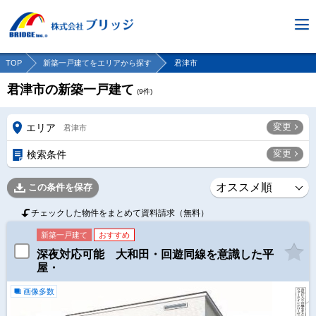
TOP
新築一戸建てをエリアから探す
君津市
君津市の新築一戸建て
(
9
件)
変更
エリア
君津市
変更
検索条件
この条件を保存
チェックした物件をまとめて資料請求（無料）
新築一戸建て
おすすめ
深夜対応可能 大和田・回遊同線を意識した平
屋・
画像多数