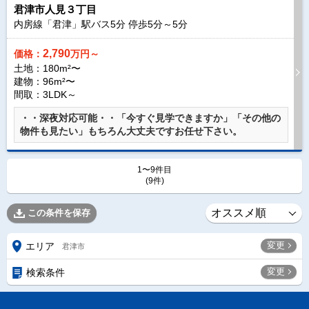
君津市人見３丁目
内房線「君津」駅バス
5
分 停歩
5
分～
5
分
2,790
価格：
万円～
土地：180m²〜
建物：96m²〜
間取：3LDK～
・・深夜対応可能・・「今すぐ見学できますか」「その他の
物件も見たい」もちろん大丈夫ですお任せ下さい。
1〜9件目
(9件)
この条件を保存
変更
エリア
君津市
変更
検索条件