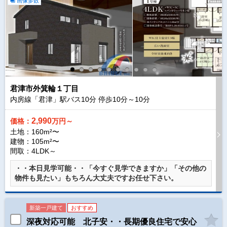
画像多数
君津市外箕輪１丁目
内房線「君津」駅バス
10
分 停歩
10
分～
10
分
2,990
価格：
万円～
土地：160m²〜
建物：105m²〜
間取：4LDK～
・・本日見学可能・・「今すぐ見学できますか」「その他の
物件も見たい」もちろん大丈夫ですお任せ下さい。
新築一戸建て
おすすめ
深夜対応可能 北子安・・長期優良住宅で安心