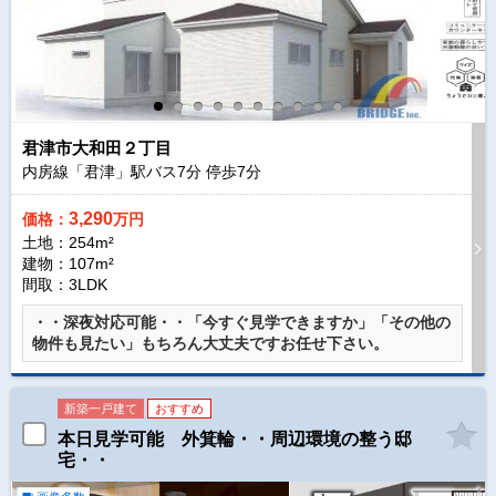
君津市大和田２丁目
内房線「君津」駅バス
7
分 停歩
7
分
3,290
価格：
万円
土地：254m²
建物：107m²
間取：3LDK
・・深夜対応可能・・「今すぐ見学できますか」「その他の
物件も見たい」もちろん大丈夫ですお任せ下さい。
新築一戸建て
おすすめ
本日見学可能 外箕輪・・周辺環境の整う邸
宅・・