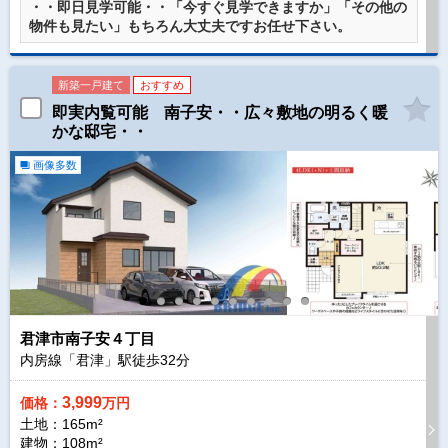
・・即日見学可能・・「今すぐ見学できますか」「その他の
物件も見たい」もちろん大丈夫ですお任せ下さい。
新築一戸建て
おすすめ
即実内覧可能 南子安・・広々敷地の明るく暖
かな邸宅・・
画像多数
君津市南子安４丁目
内房線「君津」駅徒歩
32
分
3,999
価格：
万円
土地：165m²
建物：108m²