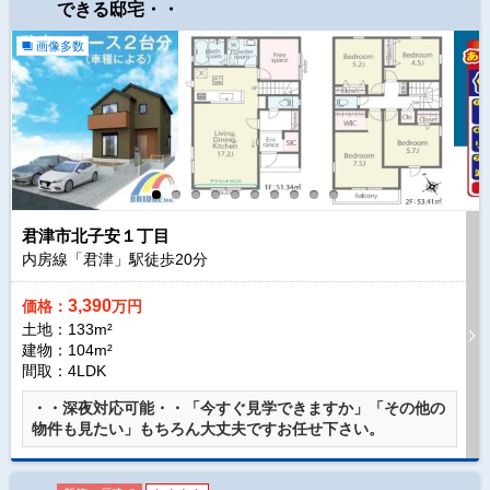
できる邸宅・・
画像多数
君津市北子安１丁目
内房線「君津」駅徒歩
20
分
3,390
価格：
万円
土地：133m²
建物：104m²
間取：4LDK
・・深夜対応可能・・「今すぐ見学できますか」「その他の
物件も見たい」もちろん大丈夫ですお任せ下さい。