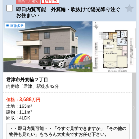
新築一戸建て
おすすめ
即日内覧可能 外箕輪・吹抜けで陽光降り注ぐ
お住まい・
画像多数
君津市外箕輪２丁目
内房線「君津」駅徒歩
42
分
3,688
価格：
万円
土地：163m²
建物：111m²
間取：4LDK
・・即日内覧可能・・「今すぐ見学できますか」「その他の
物件も見たい」もちろん大丈夫ですお任せ下さい。