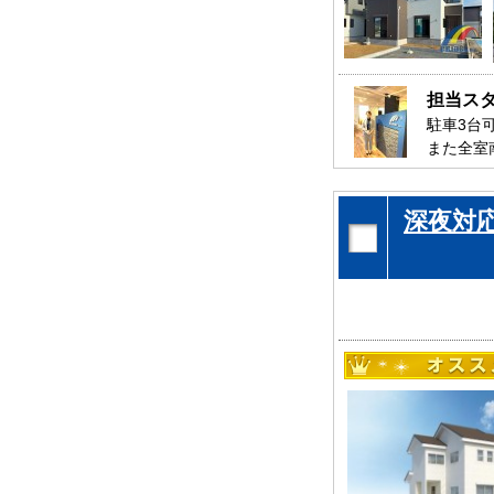
担当ス
駐車3台
また全室
スッキリ
是非、茂
深夜対
お待ちし