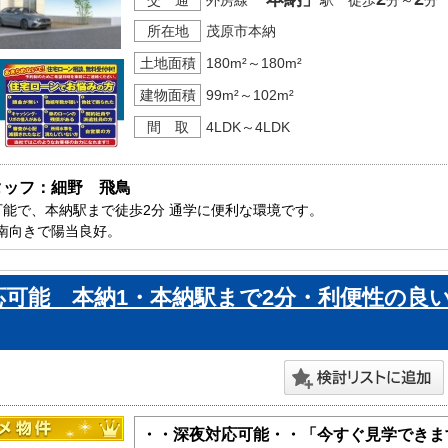
所在地
茂原市本納
土地面積
180m²～180m²
建物面積
99m²～102m²
間 取
4LDK～4LDK
タッフ：細野　飛鳥
可能で、本納駅まで徒歩2分 通学に便利な環境です。

南向きで陽当良好。

片付くパントリー、玄関ホール収納も付いています。

原市で新築一戸建をお探しの方はお気軽にお問い合わせ下さい。

応可能 本納1・本納駅まで2分・利便性の良
ております。
・・深夜対応可能・・「今すぐ見学できま