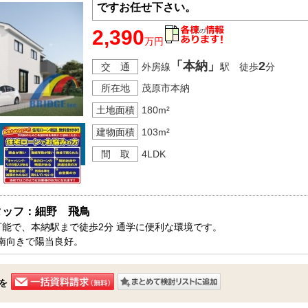
ですお任せ下さい。
2,390
万円
「本納」
2
交 通
外房線
駅 徒歩
分
所在地
茂原市本納
土地面積
180m²
建物面積
103m²
間 取
4LDK
タッフ：細野　飛鳥
可能で、本納駅まで徒歩2分 通学に便利な環境です。

南向きで陽当良好。

片付くパントリー、玄関ホール収納も付いています。

原市で新築一戸建をお探しの方はお気軽にお問い合わせ下さい。

を
ております。