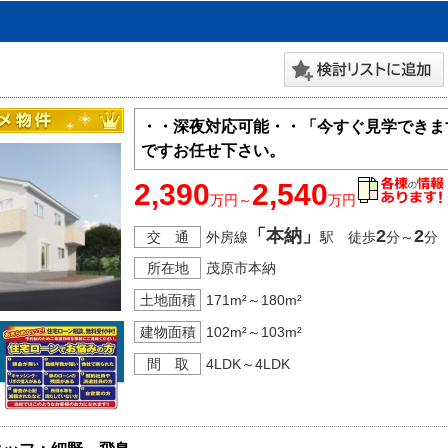
・・深夜対応可能・・「今すぐ見学できま
ですお任せ下さい。
2,390
2,540
万円～
万円
「本納」
2
2
交 通
外房線
駅 徒歩
分～
分
所在地
茂原市本納
土地面積
171m²～180m²
建物面積
102m²～103m²
間 取
4LDK～4LDK