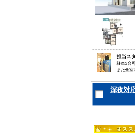
担当ス
駐車3台
また全室
スッキリ
是非、茂
深夜対
お待ちし