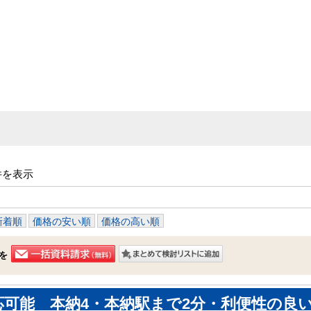
件を表示
新着順
価格の安い順
価格の高い順
を
応可能 本納4・本納駅まで2分・利便性の良