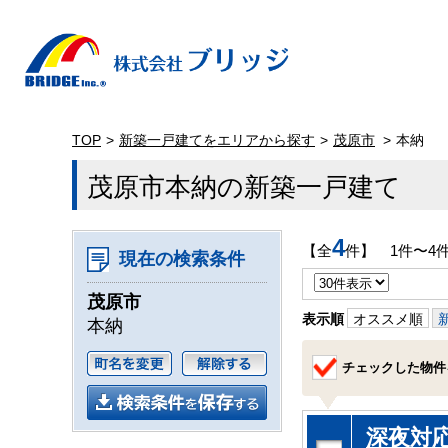
TOP
新築一戸建てをエリアから探す
茂原市
本納
茂原市本納の新築一戸建て
4
【全
件】 1件〜4
現在の検索条件
茂原市
表示順
オススメ順
本納
チェックした物件
深夜対