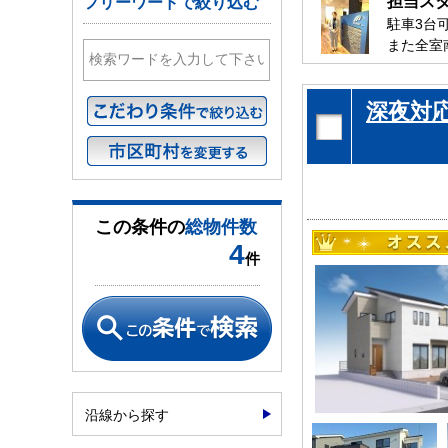
担当ス
フリーワードで絞り込む
駐車3台
また全室
スッキリ
是非、茂
深夜対
お待ちし
この条件の
総物件数
4
件
沿線から探す