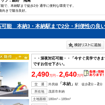
タッフ：細野　飛鳥
可能で、本納駅まで徒歩2分 通学に便利な環境です。

南向きで陽当良好。

片付くパントリー、玄関ホール収納も付いています。

原市で新築一戸建をお探しの方はお気軽にお問い合わせ下さい。

応可能 本納3・本納駅まで2分・利便性の良
ております。
・・深夜対応可能・・「今すぐ見学できま
ですお任せ下さい。
2,490
2,640
万円～
万円
「本納」
2
2
交 通
外房線
駅 徒歩
分～
分
所在地
茂原市本納
土地面積
180m²～189m²