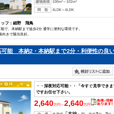
建物面積
100m²～102m²
間 取
4LDK～4LDK
タッフ：細野　飛鳥
可能で、本納駅まで徒歩2分 通学に便利な環境です。

南向きで陽当良好。

片付くパントリー、玄関ホール収納も付いています。

原市で新築一戸建をお探しの方はお気軽にお問い合わせ下さい。

応可能 本納2・本納駅まで2分・利便性の良
ております。
・・深夜対応可能・・「今すぐ見学できま
ですお任せ下さい。
2,640
2,640
万円～
万円
「本納」
2
2
交 通
外房線
駅 徒歩
分～
分