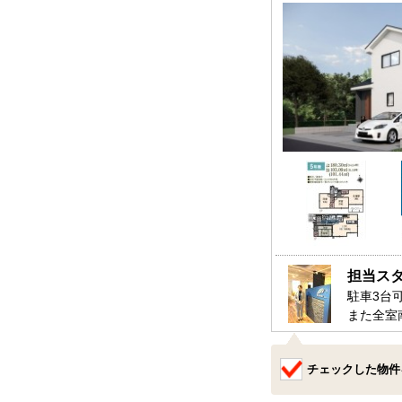
担当ス
駐車3台
また全室
スッキリ
是非、茂
チェックした物件
お待ちし