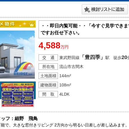
・・即日内覧可能・・「今すぐ見学できま
ですお任せ下さい。
4,588
万円
「豊四季」
20
交 通
東武野田線
駅 徒歩
所在地
流山市古間木
土地面積
144m²
建物面積
108m²
間 取
4LDK
タッフ：細野　飛鳥
可能で、大きな窓付きリビング 2方向から明るい日差しが差し込みます。