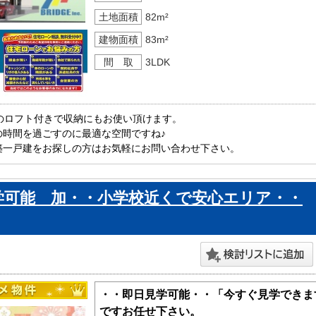
土地面積
82m²
建物面積
83m²
間 取
3LDK
のロフト付きで収納にもお使い頂けます。

時間を過ごすのに最適な空間ですね♪

一戸建をお探しの方はお気軽にお問い合わせ下さい。

。
学可能 加・・小学校近くで安心エリア・・
・・即日見学可能・・「今すぐ見学できま
ですお任せ下さい。