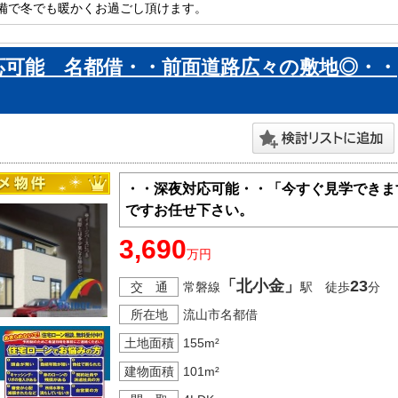
備で冬でも暖かくお過ごし頂けます。

階段は1.2階の移動負担の軽減にもなりますね！

山市内で新築一戸建てをお探しの方はお気軽にお問い合わせください。

応可能 名都借・・前面道路広々の敷地◎・・
ております。
・・深夜対応可能・・「今すぐ見学できま
ですお任せ下さい。
3,690
万円
「北小金」
23
交 通
常磐線
駅 徒歩
分
所在地
流山市名都借
土地面積
155m²
建物面積
101m²