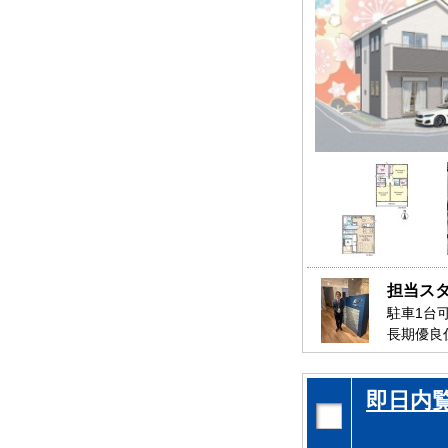
担当ス
駐車1台
長期優良
是非、流
お待ちし
即日内