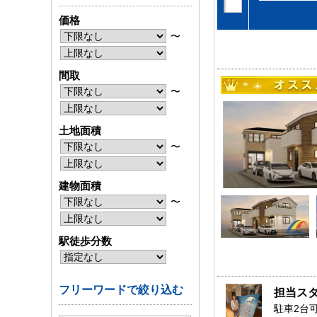
価格
〜
間取
〜
土地面積
〜
建物面積
〜
駅徒歩分数
フリーワードで絞り込む
担当ス
駐車2台