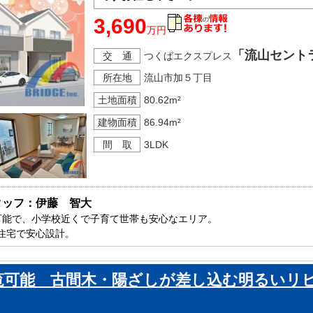
3,690
万円
「流山セント
交 通
つくばエクスプレス
所在地
流山市加５丁目
土地面積
80.62m²
建物面積
86.94m²
間 取
3LDK
タッフ：伊藤　智大
可能で、小学校近くで子育て世帯も安心なエリア。

住宅で安心設計。

山市内で新築一戸建てをお探しの方はお気軽にお問い合わせください。

ております。
覧可能 古間木・陽ざしが差し込む明るいリ