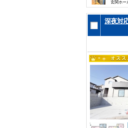
玄関ホー
またゆっ
是非、流
深夜対
お待ちし