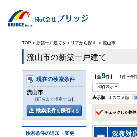
TOP
新築一戸建てをエリアから探す
流山市
流山市の新築一戸建て
9
【全
件】 1件〜9
現在の検索条件
流山市
表示順
オススメ順
［
町名まで指定する
］
チェックした物件
深夜対
検索条件の追加・変更