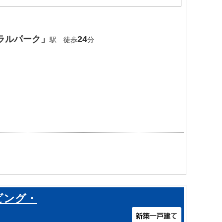
ラルパーク」
24
駅 徒歩
分
ビング・