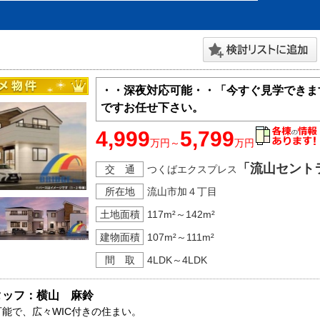
・・深夜対応可能・・「今すぐ見学できま
ですお任せ下さい。
4,999
5,799
万円～
万円
「流山セント
交 通
つくばエクスプレス
所在地
流山市加４丁目
土地面積
117m²～142m²
建物面積
107m²～111m²
間 取
4LDK～4LDK
タッフ：横山　麻鈴
可能で、広々WIC付きの住まい。
