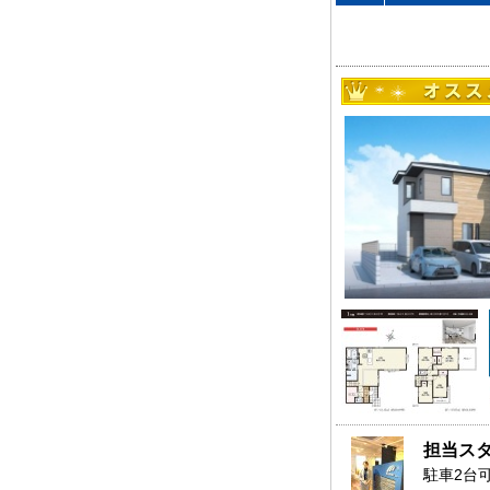
担当ス
駐車2台