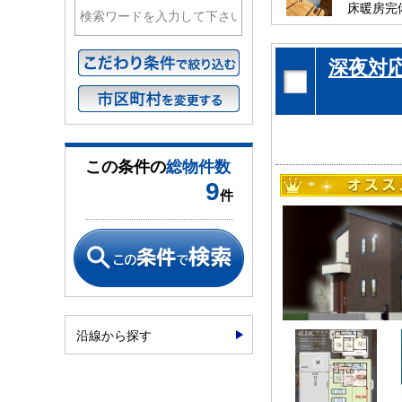
床暖房完
リビング
是非、流
深夜対
お待ちし
この条件の
総物件数
9
件
沿線から探す