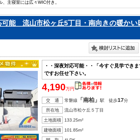
ル、主寝室には広々WIC付き。

たり広々脱衣室で、ママの家事も捗ります。

山市内で新築一戸建てをお探しの方はお気軽にお問い合わせください。

応可能 流山市松ヶ丘5丁目・南向きの暖かい
ております。
・・深夜対応可能・・「今すぐ見学できま
ですお任せ下さい。
4,190
万円
「南柏」
17
交 通
常磐線
駅 徒歩
分
所在地
流山市松ケ丘５丁目
土地面積
133.25m²
建物面積
101.85m²
間 取
4LDK