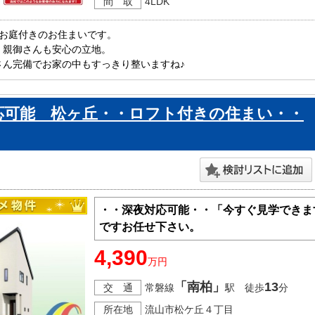
間 取
4LDK
お庭付きのお住まいです。

親御さんも安心の立地。

ん完備でお家の中もすっきり整いますね♪

一戸建をお探しの方はお気軽にお問い合わせ下さい。

。
応可能 松ヶ丘・・ロフト付きの住まい・・
・・深夜対応可能・・「今すぐ見学できま
ですお任せ下さい。
4,390
万円
「南柏」
13
交 通
常磐線
駅 徒歩
分
所在地
流山市松ケ丘４丁目