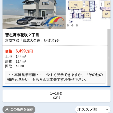
習志野市花咲２丁目
京成本線「京成大久保」駅徒歩
9
分
6,499
価格：
万円
土地：144m²
建物：114m²
間取：4LDK
・・本日見学可能・・「今すぐ見学できますか」「その他の
物件も見たい」もちろん大丈夫ですお任せ下さい。
1〜1件目
(1件)
この条件を保存