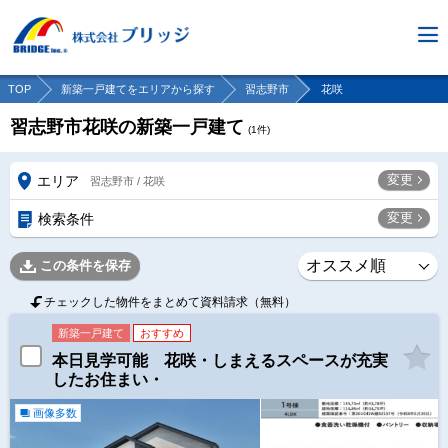
TOP
新築一戸建てをエリアから探す
習志野市
花咲
習志野市花咲の新築一戸建て
(
1
件)
変更
エリア
習志野市 / 花咲
変更
検索条件
この条件を保存
チェックした物件をまとめて資料請求（無料）
新築一戸建て
おすすめ
本日見学可能 花咲・しまえるスペースが充実
したお住まい・
画像多数