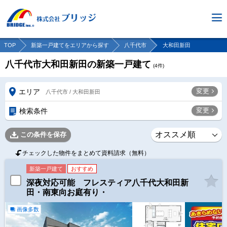
TOP
新築一戸建てをエリアから探す
八千代市
大和田新田
八千代市大和田新田の新築一戸建て
(
4
件)
変更
エリア
八千代市 / 大和田新田
変更
検索条件
この条件を保存
チェックした物件をまとめて資料請求（無料）
新築一戸建て
おすすめ
深夜対応可能 フレスティア八千代大和田新
田・南東向お庭有り・
画像多数