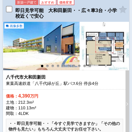
新築一戸建て
おすすめ
価格変更
即日見学可能 大和田新田・・広々車3台・小学
校近くで安心
画像多数
八千代市大和田新田
東葉高速鉄道「八千代緑が丘」駅バス
6
分 停歩
4
分
4,390
価格：
万円
土地：212.3m²
建物：110.13m²
間取：4LDK
・・即日見学可能・・「今すぐ見学できますか」「その他の
物件も見たい」もちろん大丈夫ですお任せ下さい。