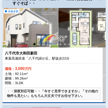
すぐそば・・
画像多数
八千代市大和田新田
東葉高速鉄道「八千代緑が丘」駅徒歩
22
分
3,090
価格：
万円
土地：92.11m²
建物：99.26m²
間取：3LDK
・・深夜対応可能・・「今すぐ見学できますか」「その他の
物件も見たい」もちろん大丈夫ですお任せ下さい。