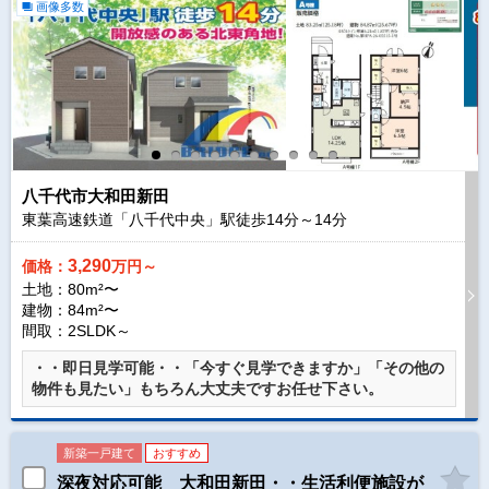
画像多数
八千代市大和田新田
東葉高速鉄道「八千代中央」駅徒歩
14
分～
14
分
3,290
価格：
万円～
土地：80m²〜
建物：84m²〜
間取：2SLDK～
・・即日見学可能・・「今すぐ見学できますか」「その他の
物件も見たい」もちろん大丈夫ですお任せ下さい。
新築一戸建て
おすすめ
深夜対応可能 大和田新田・・生活利便施設が