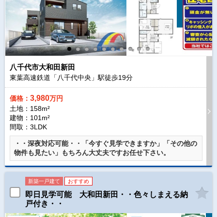
八千代市大和田新田
東葉高速鉄道「八千代中央」駅徒歩
19
分
3,980
価格：
万円
土地：158m²
建物：101m²
間取：3LDK
・・深夜対応可能・・「今すぐ見学できますか」「その他の
物件も見たい」もちろん大丈夫ですお任せ下さい。
新築一戸建て
おすすめ
即日見学可能 大和田新田・・色々しまえる納
戸付き・・