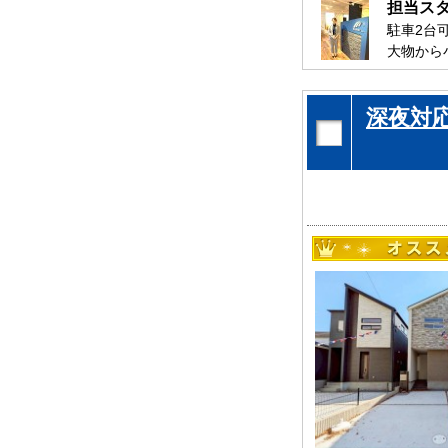
担当ス
駐車2台
大物から
また寝具
是非、千
深夜対
お待ちし