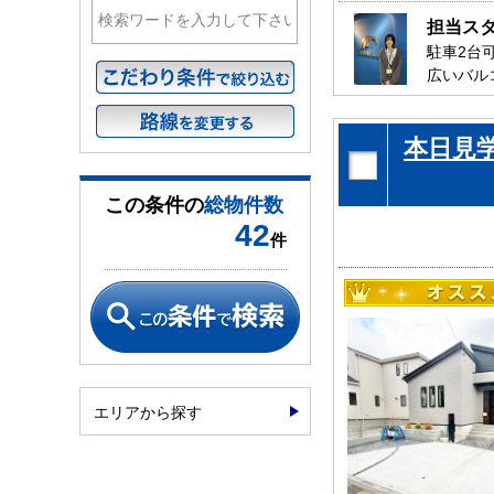
担当ス
駐車2台
広いバル
生活施設
是非、千
本日見
お待ちし
この条件の
総物件数
42
件
エリアから探す