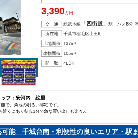
3,390
万円
「四街道」
8
交 通
総武本線
駅 バス
分 
所在地
千葉市稲毛区山王町
土地面積
137m²
建物面積
105m²
間 取
4LDK
タッフ：安河内　絵里
可能で、角地の明るい邸宅です。

も近くにあり徒歩3分で急な買い出しも楽々♪。

葉市内で新築一戸建てをお探しの方はお気軽にお問い合わせ下さい。

ております。
応可能 千城台南・利便性の良いエリア・駅ま