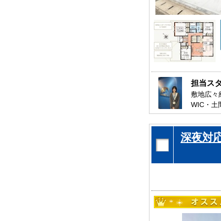
担当ス
敷地広々約
WIC・
お買い物
是非、千
深夜対
お待ちし