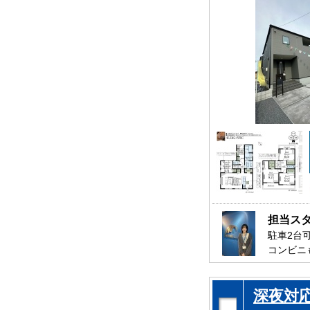
担当ス
駐車2台
コンビニ
是非、千
お待ちし
深夜対