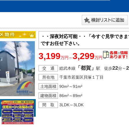
・・深夜対応可能・・「今すぐ見学できま
ですお任せ下さい。
3,199
3,299
万円～
万円
「都賀」
22
2
交 通
総武本線
駅 徒歩
分～
所在地
千葉市若葉区貝塚１丁目
土地面積
90m²～91m²
建物面積
86m²～89m²
間 取
3LDK～3LDK