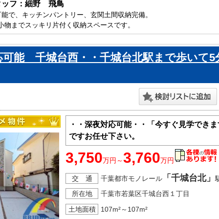
タッフ：細野　飛鳥
可能で、キッチンパントリー、玄関土間収納完備。

小物までスッキリ片付く収納スペースです。

もたくさん干せる南向きバルコニー付き。

葉市で新築一戸建をお探しの方はお気軽にお問い合わせ下さい。

応可能 千城台西・・千城台北駅まで歩いて5
ております。
・・深夜対応可能・・「今すぐ見学できま
ですお任せ下さい。
3,750
3,760
万円～
万円
「千城台北」
交 通
千葉都市モノレール
所在地
千葉市若葉区千城台西１丁目
土地面積
107m²～107m²