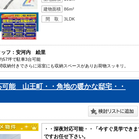
建物面積
86m²
間 取
3LDK
タッフ：安河内　絵里
57坪で駐車3台可能

土間収納付きでさらに浴室にも収納スペースがありお荷物スッキリ。

施設徒歩圏内で住環境充実です。

葉市内で新築一戸建をお探しの方はお気軽にお問い合わせ下さい。

応可能 山王町・・角地の暖かな邸宅・・
ております。
・・深夜対応可能・・「今すぐ見学できま
ですお任せ下さい。