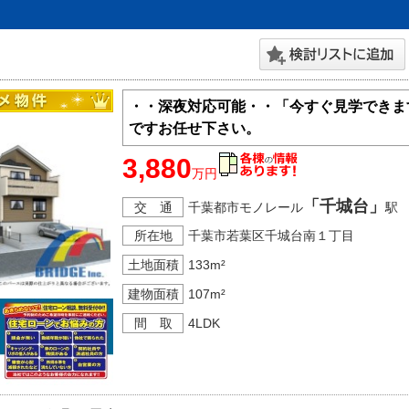
・・深夜対応可能・・「今すぐ見学できま
ですお任せ下さい。
3,880
万円
「千城台」
交 通
千葉都市モノレール
駅
所在地
千葉市若葉区千城台南１丁目
土地面積
133m²
建物面積
107m²
間 取
4LDK