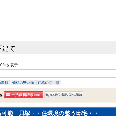
戸建て
30件を表示
新着順
価格の安い順
価格の高い順
を
応可能 貝塚・・住環境の整う邸宅・・