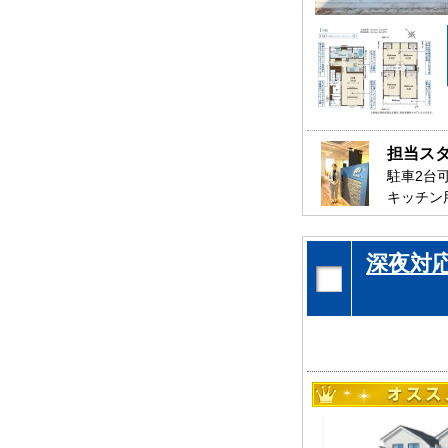
担当ス
駐車2台
キッチン
全室フロ
是非、千
深夜対
お待ちし