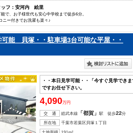
タッフ：安河内　絵里
可能で、お子様世代も安心中学校まで徒歩6分。

コニー付きでお洗濯も楽々♪

も徒歩圏内で急なお買い物も対応できます。

葉市内で新築一戸建てをお探しの方はお気軽にお問い合わせ下さい。

学可能 貝塚・・駐車場3台可能な平屋・・
ております。
・・本日見学可能・・「今すぐ見学できま
ですお任せ下さい。
4,090
万円
「都賀」
22
交 通
総武本線
駅 徒歩
分
所在地
千葉市若葉区貝塚１丁目
土地面積
191m²