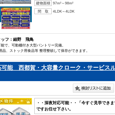
建物面積
97m²～98m²
間 取
4LDK～4LDK
タッフ：細野　飛鳥
可能で、可動棚付き大型パントリー完備。

用品、ストック用食品等 整理整頓して保存ができます。

ーリングでお手入れらくらく、南向きバルコニーも付いています。

葉市で新築一戸建をお探しの方はお気軽にお問い合わせ下さい。

応可能 西都賀・大容量クローク・サービス
ております。
・・深夜対応可能・・「今すぐ見学できま
ですお任せ下さい。