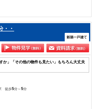
分・・
すか」「その他の物件も見たい」もちろん大丈夫
5
5
駅 徒歩
分～
分