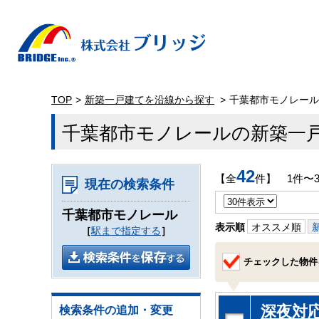
TOP
新築一戸建てを沿線から探す
千葉都市モノレール
千葉都市モノレールの新築一
42
【全
件】 1件〜
現在の検索条件
千葉都市モノレール
表示順
オススメ順
［
駅まで指定する
］
チェックした物件
深夜対
検索条件の追加・変更