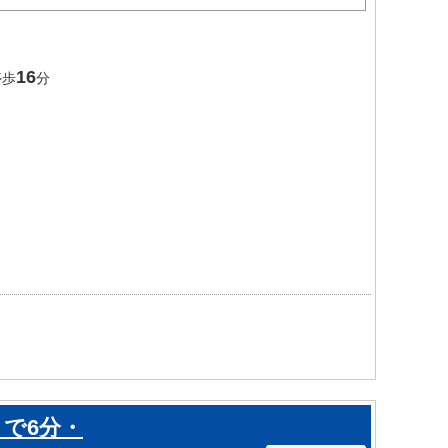
16
停歩
分
で6分・