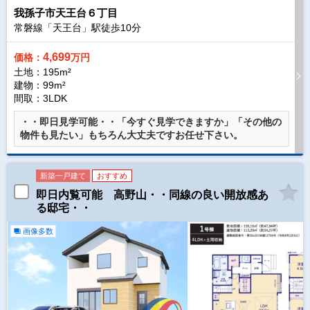
我孫子市天王台６丁目
常磐線「天王台」駅徒歩
10
分
4,699
価格：
万円
土地：195m²
建物：99m²
間取：3LDK
・・即日見学可能・・「今すぐ見学できますか」「その他の
物件も見たい」もちろん大丈夫ですお任せ下さい。
新築一戸建て
おすすめ
即日内覧可能 高野山・・同線の良い開放感あ
る邸宅・・
画像多数