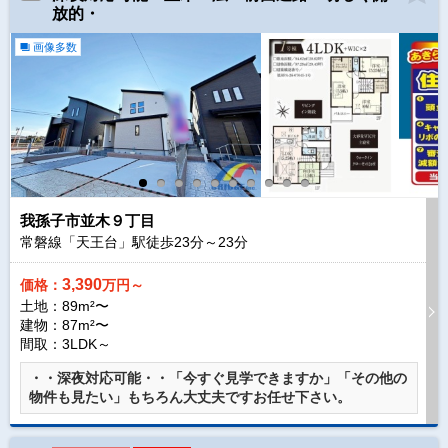
放的・
画像多数
我孫子市並木９丁目
常磐線「天王台」駅徒歩
23
分～
23
分
3,390
価格：
万円～
土地：89m²〜
建物：87m²〜
間取：3LDK～
・・深夜対応可能・・「今すぐ見学できますか」「その他の
物件も見たい」もちろん大丈夫ですお任せ下さい。