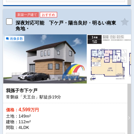
新築一戸建て
おすすめ
深夜対応可能 下ケ戸・陽当良好・明るい南東
角地・
画像多数
我孫子市下ケ戸
常磐線「天王台」駅徒歩
19
分
4,599
価格：
万円
土地：149m²
建物：112m²
間取：4LDK