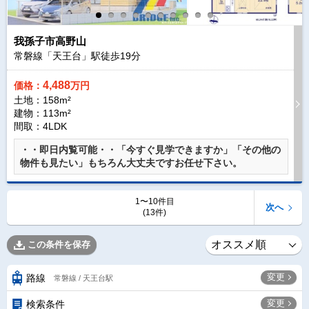
我孫子市高野山
常磐線「天王台」駅徒歩
19
分
4,488
価格：
万円
土地：158m²
建物：113m²
間取：4LDK
・・即日内覧可能・・「今すぐ見学できますか」「その他の
物件も見たい」もちろん大丈夫ですお任せ下さい。
1〜10件目
次へ
(13件)
この条件を保存
変更
路線
常磐線 / 天王台駅
変更
検索条件