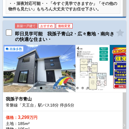
・・深夜対応可能・・「今すぐ見学できますか」「その他の
物件も見たい」もちろん大丈夫ですお任せ下さい。
新築一戸建て
おすすめ
価格変更
即日見学可能 我孫子青山2・広々敷地・南向き
の快適な住まい・
画像多数
我孫子市青山
常磐線「天王台」駅バス
18
分 停歩
5
分
3,299
価格：
万円
土地：185m²