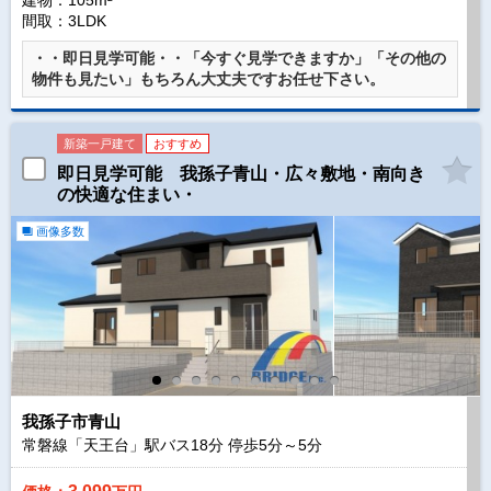
建物：105m²
間取：3LDK
・・即日見学可能・・「今すぐ見学できますか」「その他の
物件も見たい」もちろん大丈夫ですお任せ下さい。
新築一戸建て
おすすめ
即日見学可能 我孫子青山・広々敷地・南向き
の快適な住まい・
画像多数
我孫子市青山
常磐線「天王台」駅バス
18
分 停歩
5
分～
5
分