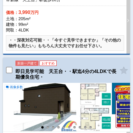
3,990
価格：
万円
土地：205m²
建物：99m²
間取：4LDK
・・深夜対応可能・・「今すぐ見学できますか」「その他の
物件も見たい」もちろん大丈夫ですお任せ下さい。
新築一戸建て
おすすめ
即日見学可能 天王台・・駅迄4分の4LDKで長
期優良住宅・
画像多数