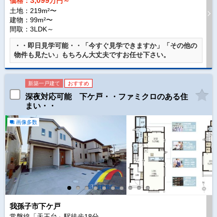
3,099
価格：
万円～
土地：219m²〜
建物：99m²〜
間取：3LDK～
・・即日見学可能・・「今すぐ見学できますか」「その他の
物件も見たい」もちろん大丈夫ですお任せ下さい。
新築一戸建て
おすすめ
深夜対応可能 下ケ戸・・ファミクロのある住
まい・・
画像多数
我孫子市下ケ戸
常磐線「天王台」駅徒歩
18
分