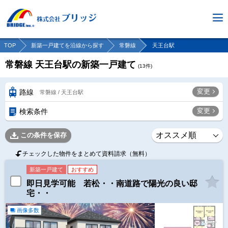
TOP
新築一戸建てを沿線から探す
常磐線
天王台駅
常磐線 天王台駅の新築一戸建て
(
13
件)
変更
路線
常磐線 / 天王台駅
変更
検索条件
この条件を保存
チェックした物件をまとめて資料請求（無料）
新築一戸建て
おすすめ
即日見学可能 若松・・南道路で陽光の良い邸
宅・・
画像多数