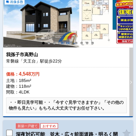
画像多数
我孫子市高野山
常磐線「天王台」駅徒歩
22
分
4,548
価格：
万円
土地：185m²
建物：118m²
間取：4LDK
・・即日見学可能・・「今すぐ見学できますか」「その他の
物件も見たい」もちろん大丈夫ですお任せ下さい。
新築一戸建て
おすすめ
深夜対応可能 並木・広々前面道路・明るく開