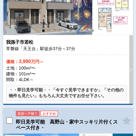
我孫子市若松
常磐線「天王台」駅徒歩
37
分～
37
分
3,990
価格：
万円～
土地：100m²〜
建物：101m²〜
間取：4LDK～
・・即日見学可能・・「今すぐ見学できますか」「その他の
物件も見たい」もちろん大丈夫ですお任せ下さい。
新築一戸建て
おすすめ
即日見学可能 高野山・家中スッキリ片付くス
ペース付き・