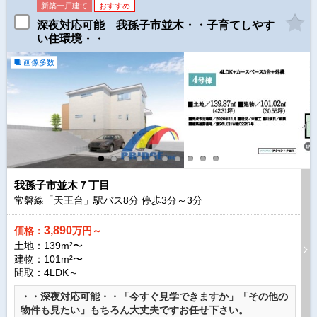
新築一戸建て
おすすめ
深夜対応可能 我孫子市並木・・子育てしやす
い住環境・・
画像多数
我孫子市並木７丁目
常磐線「天王台」駅バス
8
分 停歩
3
分～
3
分
3,890
価格：
万円～
土地：139m²〜
建物：101m²〜
間取：4LDK～
・・深夜対応可能・・「今すぐ見学できますか」「その他の
物件も見たい」もちろん大丈夫ですお任せ下さい。