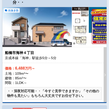
分・・
画像多数
船橋市海神４丁目
京成本線「海神」駅徒歩
5
分～
5
分
6,488
価格：
万円～
土地：109m²〜
建物：85m²〜
間取：1LDK～
・・深夜対応可能・・「今すぐ見学できますか」「その他の
物件も見たい」もちろん大丈夫ですお任せ下さい。