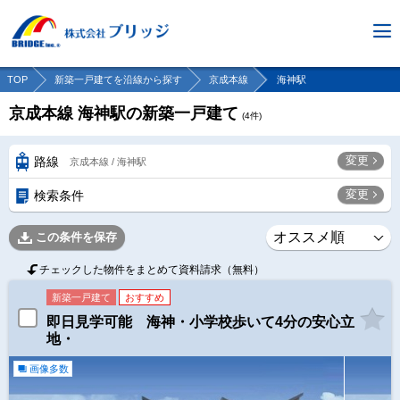
TOP
新築一戸建てを沿線から探す
京成本線
海神駅
京成本線 海神駅の新築一戸建て
(
4
件)
変更
路線
京成本線 / 海神駅
変更
検索条件
この条件を保存
チェックした物件をまとめて資料請求（無料）
新築一戸建て
おすすめ
即日見学可能 海神・小学校歩いて4分の安心立
地・
画像多数