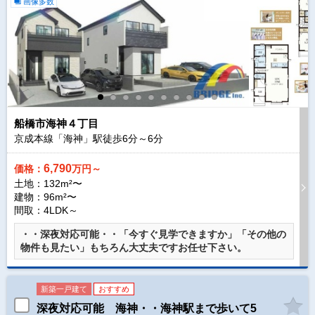
画像多数
船橋市海神４丁目
京成本線「海神」駅徒歩
6
分～
6
分
6,790
価格：
万円～
土地：132m²〜
建物：96m²〜
間取：4LDK～
・・深夜対応可能・・「今すぐ見学できますか」「その他の
物件も見たい」もちろん大丈夫ですお任せ下さい。
新築一戸建て
おすすめ
深夜対応可能 海神・・海神駅まで歩いて5