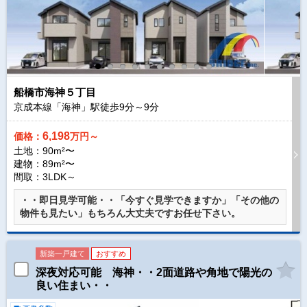
船橋市海神５丁目
京成本線「海神」駅徒歩
9
分～
9
分
6,198
価格：
万円～
土地：90m²〜
建物：89m²〜
間取：3LDK～
・・即日見学可能・・「今すぐ見学できますか」「その他の
物件も見たい」もちろん大丈夫ですお任せ下さい。
新築一戸建て
おすすめ
深夜対応可能 海神・・2面道路や角地で陽光の
良い住まい・・