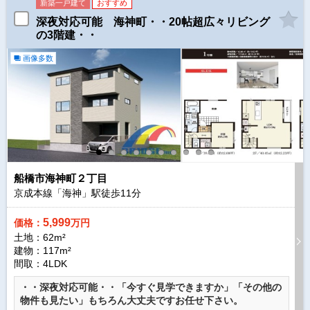
新築一戸建て
おすすめ
深夜対応可能 海神町・・20帖超広々リビング
の3階建・・
画像多数
船橋市海神町２丁目
京成本線「海神」駅徒歩
11
分
5,999
価格：
万円
土地：62m²
建物：117m²
間取：4LDK
・・深夜対応可能・・「今すぐ見学できますか」「その他の
物件も見たい」もちろん大丈夫ですお任せ下さい。