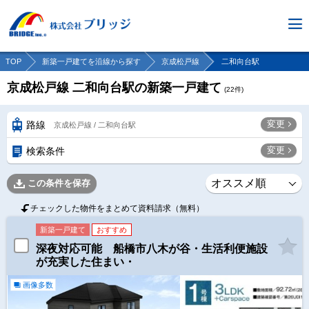
TOP
新築一戸建てを沿線から探す
京成松戸線
二和向台駅
京成松戸線 二和向台駅の新築一戸建て
(
22
件)
変更
路線
京成松戸線 / 二和向台駅
変更
検索条件
この条件を保存
チェックした物件をまとめて資料請求（無料）
新築一戸建て
おすすめ
深夜対応可能 船橋市八木が谷・生活利便施設
が充実した住まい・
画像多数