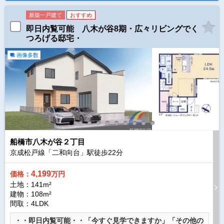
新築一戸建て
おすすめ
即日内覧可能 八木が谷8期・広々リビングでく
つろげる邸宅・
画像多数
船橋市八木が谷２丁目
京成松戸線「二和向台」駅徒歩
22
分
4,199
価格：
万円
土地：141m²
建物：108m²
間取：4LDK
・・即日内覧可能・・「今すぐ見学できますか」「その他の