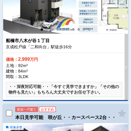
船橋市八木が谷１丁目
京成松戸線「二和向台」駅徒歩
16
分
2,999
価格：
万円
土地：92m²
建物：84m²
間取：3LDK
・・深夜対応可能・・「今すぐ見学できますか」「その他の
物件も見たい」もちろん大丈夫ですお任せ下さい。
新築一戸建て
おすすめ
本日見学可能 咲が丘・・カースペース2台・・
画像多数