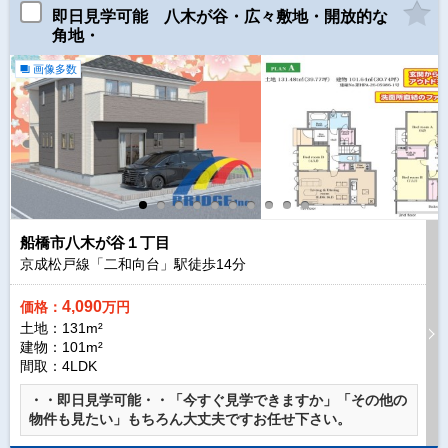
即日見学可能 八木が谷・広々敷地・開放的な
角地・
画像多数
船橋市八木が谷１丁目
京成松戸線「二和向台」駅徒歩
14
分
4,090
価格：
万円
土地：131m²
建物：101m²
間取：4LDK
・・即日見学可能・・「今すぐ見学できますか」「その他の
物件も見たい」もちろん大丈夫ですお任せ下さい。