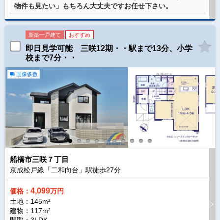
物件も見たい」もちろん大丈夫ですお任せ下さい。
新築一戸建て
おすすめ
即日見学可能 三咲12期・・駅まで13分、小学
校まで7分・・
画像多数
船橋市三咲７丁目
京成松戸線「二和向台」駅徒歩
27
分
4,099
価格：
万円
土地：145m²
建物：117m²