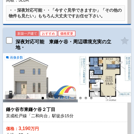
間取：3LDK
・・深夜対応可能・・「今すぐ見学できますか」「その他の
物件も見たい」もちろん大丈夫ですお任せ下さい。
新築一戸建て
おすすめ
価格変更
深夜対応可能 東鎌ケ谷・周辺環境充実の立
地・
画像多数
鎌ケ谷市東鎌ケ谷２丁目
京成松戸線「二和向台」駅徒歩
15
分
3,190
価格：
万円