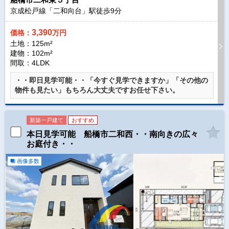
京成松戸線「二和向台」駅徒歩
9
分
3,390
価格：
万円
土地：125m²
建物：102m²
間取：4LDK
・・即日見学可能・・「今すぐ見学できますか」「その他の
物件も見たい」もちろん大丈夫ですお任せ下さい。
新築一戸建て
おすすめ
本日見学可能 船橋市二和西・・南向きの広々
お庭付き・・
画像多数