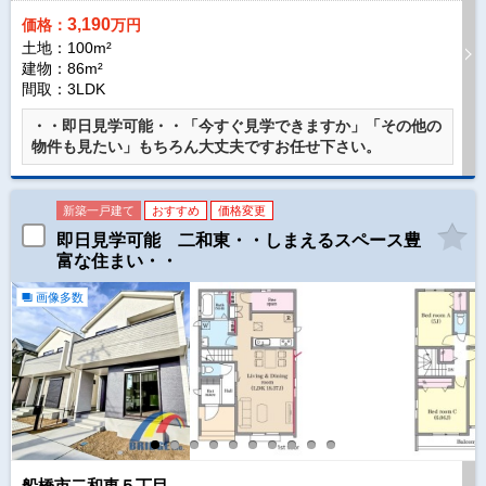
3,190
価格：
万円
土地：100m²
建物：86m²
間取：3LDK
・・即日見学可能・・「今すぐ見学できますか」「その他の
物件も見たい」もちろん大丈夫ですお任せ下さい。
新築一戸建て
おすすめ
価格変更
即日見学可能 二和東・・しまえるスペース豊
富な住まい・・
画像多数
船橋市二和東５丁目