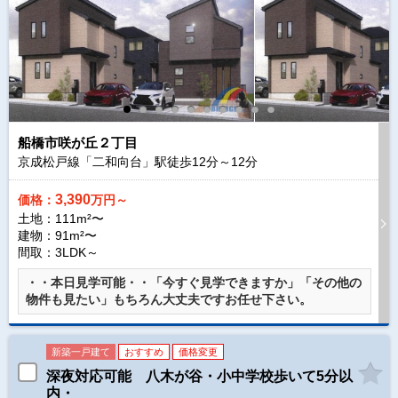
船橋市咲が丘２丁目
京成松戸線「二和向台」駅徒歩
12
分～
12
分
3,390
価格：
万円～
土地：111m²〜
建物：91m²〜
間取：3LDK～
・・本日見学可能・・「今すぐ見学できますか」「その他の
物件も見たい」もちろん大丈夫ですお任せ下さい。
新築一戸建て
おすすめ
価格変更
深夜対応可能 八木が谷・小中学校歩いて5分以
内・