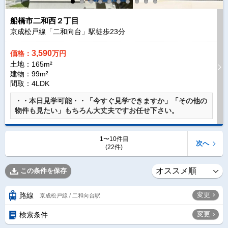
船橋市二和西２丁目
京成松戸線「二和向台」駅徒歩
23
分
3,590
価格：
万円
土地：165m²
建物：99m²
間取：4LDK
・・本日見学可能・・「今すぐ見学できますか」「その他の
物件も見たい」もちろん大丈夫ですお任せ下さい。
1〜10件目
次へ
(22件)
この条件を保存
変更
路線
京成松戸線 / 二和向台駅
変更
検索条件