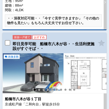
土地：95m²
建物：88m²
間取：4LDK
・・深夜対応可能・・「今すぐ見学できますか」「その他の
物件も見たい」もちろん大丈夫ですお任せ下さい。
新築一戸建て
おすすめ
即日見学可能 船橋市八木が谷・・生活利便施
設がすぐそば・・
画像多数
船橋市八木が谷１丁目
京成松戸線「二和向台」駅徒歩
15
分