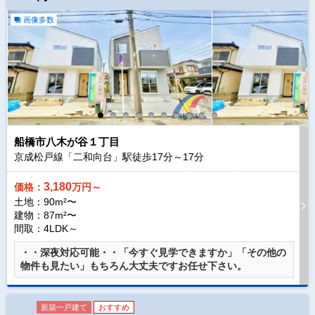
画像多数
船橋市八木が谷１丁目
京成松戸線「二和向台」駅徒歩
17
分～
17
分
3,180
価格：
万円～
土地：90m²〜
建物：87m²〜
間取：4LDK～
・・深夜対応可能・・「今すぐ見学できますか」「その他の
物件も見たい」もちろん大丈夫ですお任せ下さい。
新築一戸建て
おすすめ