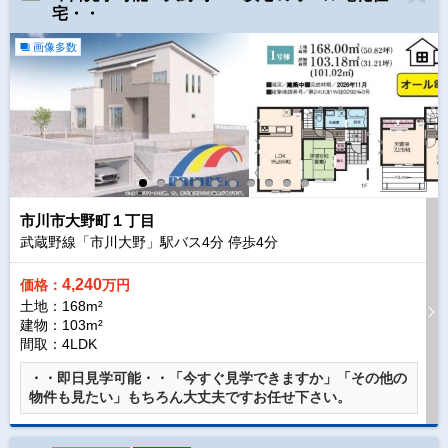
宅・・
画像多数
市川市大野町１丁目
武蔵野線「市川大野」駅バス
4
分 停歩
4
分
4,240
価格：
万円
土地：168m²
建物：103m²
間取：4LDK
・・即日見学可能・・「今すぐ見学できますか」「その他の
物件も見たい」もちろん大丈夫ですお任せ下さい。