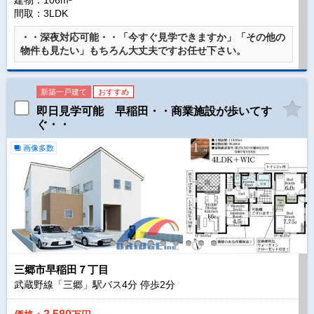
建物：106m²
間取：3LDK
・・深夜対応可能・・「今すぐ見学できますか」「その他の
物件も見たい」もちろん大丈夫ですお任せ下さい。
新築一戸建て
おすすめ
即日見学可能 早稲田・・商業施設が歩いてす
ぐ・・
画像多数
三郷市早稲田７丁目
武蔵野線「三郷」駅バス
4
分 停歩
2
分