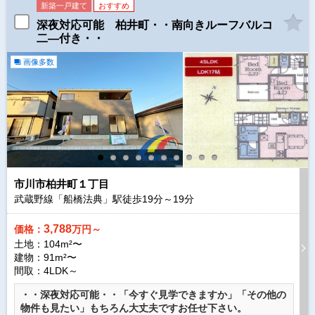
新築一戸建て
おすすめ
深夜対応可能 柏井町・・南向きルーフバルコ
二―付き・・
画像多数
市川市柏井町１丁目
武蔵野線「船橋法典」駅徒歩
19
分～
19
分
3,788
価格：
万円～
土地：104m²〜
建物：91m²〜
間取：4LDK～
・・深夜対応可能・・「今すぐ見学できますか」「その他の
物件も見たい」もちろん大丈夫ですお任せ下さい。