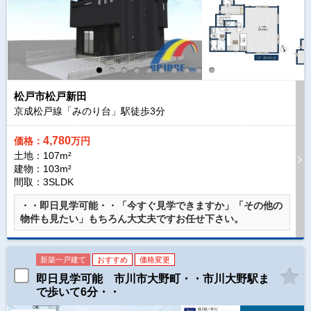
松戸市松戸新田
京成松戸線「みのり台」駅徒歩
3
分
4,780
価格：
万円
土地：107m²
建物：103m²
間取：3SLDK
・・即日見学可能・・「今すぐ見学できますか」「その他の
物件も見たい」もちろん大丈夫ですお任せ下さい。
新築一戸建て
おすすめ
価格変更
即日見学可能 市川市大野町・・市川大野駅ま
で歩いて6分・・