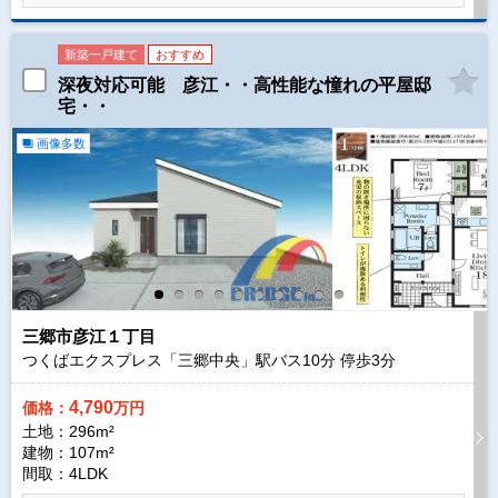
新築一戸建て
おすすめ
深夜対応可能 彦江・・高性能な憧れの平屋邸
宅・・
画像多数
三郷市彦江１丁目
つくばエクスプレス「三郷中央」駅バス
10
分 停歩
3
分
4,790
価格：
万円
土地：296m²
建物：107m²
間取：4LDK