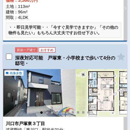
3,580
価格：
万円
土地：113m²
建物：96m²
間取：4LDK
・・即日見学可能・・「今すぐ見学できますか」「その他の
物件も見たい」もちろん大丈夫ですお任せ下さい。
新築一戸建て
おすすめ
深夜対応可能 戸塚東・小学校まで歩いて4分の
邸宅・
画像多数
川口市戸塚東３丁目
武蔵野線「東川口」駅徒歩
21
分