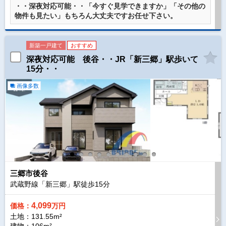
・・深夜対応可能・・「今すぐ見学できますか」「その他の
物件も見たい」もちろん大丈夫ですお任せ下さい。
新築一戸建て
おすすめ
深夜対応可能 後谷・・JR「新三郷」駅歩いて
15分・・
画像多数
三郷市後谷
武蔵野線「新三郷」駅徒歩
15
分
4,099
価格：
万円
土地：131.55m²