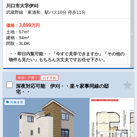
川口市大字伊刈
武蔵野線「東浦和」駅バス
10
分 停歩
11
分
3,699
価格：
万円
土地：57m²
建物：94m²
間取：3LDK
・・即日内覧可能・・「今すぐ見学できますか」「その他の
物件も見たい」もちろん大丈夫ですお任せ下さい。
新築一戸建て
おすすめ
深夜対応可能 伊刈・・楽々家事同線の邸
宅・・
画像多数