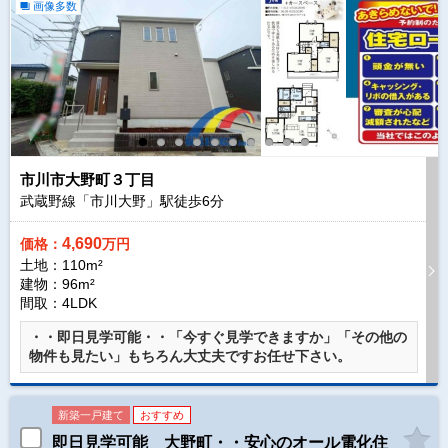
画像多数
市川市大野町３丁目
武蔵野線「市川大野」駅徒歩
6
分
4,690
価格：
万円
土地：110m²
建物：96m²
間取：4LDK
・・即日見学可能・・「今すぐ見学できますか」「その他の
物件も見たい」もちろん大丈夫ですお任せ下さい。
新築一戸建て
おすすめ
即日見学可能 大野町・・安心のオール電化住