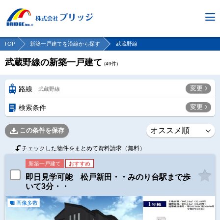
TOP
新築一戸建てを沿線から探す
武蔵野線
武蔵野線の新築一戸建て
(
49
件)
変更
路線
武蔵野線
変更
検索条件
この条件を保存
チェックした物件をまとめて資料請求（無料）
新築一戸建て
おすすめ
即日見学可能 松戸新田・・みのり台駅まで歩
いて3分・・
画像多数