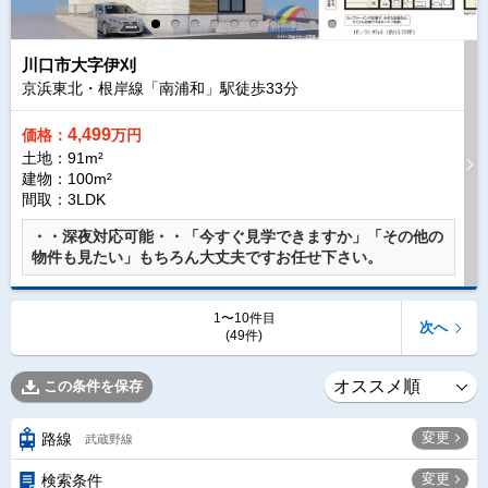
川口市大字伊刈
京浜東北・根岸線「南浦和」駅徒歩
33
分
4,499
価格：
万円
土地：91m²
建物：100m²
間取：3LDK
・・深夜対応可能・・「今すぐ見学できますか」「その他の
物件も見たい」もちろん大丈夫ですお任せ下さい。
1〜10件目
次へ
(49件)
この条件を保存
変更
路線
武蔵野線
変更
検索条件