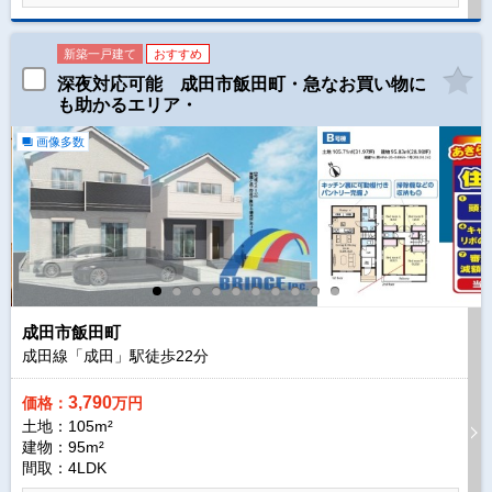
新築一戸建て
おすすめ
深夜対応可能 成田市飯田町・急なお買い物に
も助かるエリア・
画像多数
成田市飯田町
成田線「成田」駅徒歩
22
分
3,790
価格：
万円
土地：105m²
建物：95m²
間取：4LDK