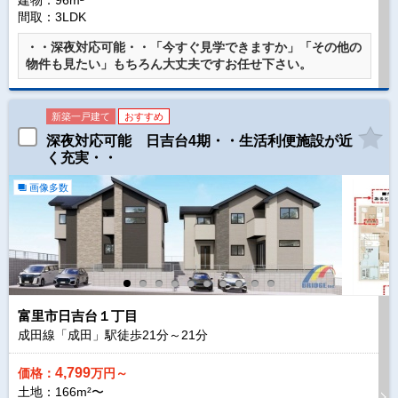
建物：96m²
間取：3LDK
・・深夜対応可能・・「今すぐ見学できますか」「その他の
物件も見たい」もちろん大丈夫ですお任せ下さい。
新築一戸建て
おすすめ
深夜対応可能 日吉台4期・・生活利便施設が近
く充実・・
画像多数
富里市日吉台１丁目
成田線「成田」駅徒歩
21
分～
21
分
4,799
価格：
万円～
土地：166m²〜