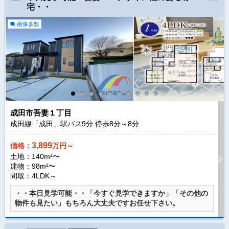
宅・・
画像多数
成田市吾妻１丁目
成田線「成田」駅バス
9
分 停歩
8
分～
8
分
3,899
価格：
万円～
土地：140m²〜
建物：98m²〜
間取：4LDK～
・・本日見学可能・・「今すぐ見学できますか」「その他の
物件も見たい」もちろん大丈夫ですお任せ下さい。