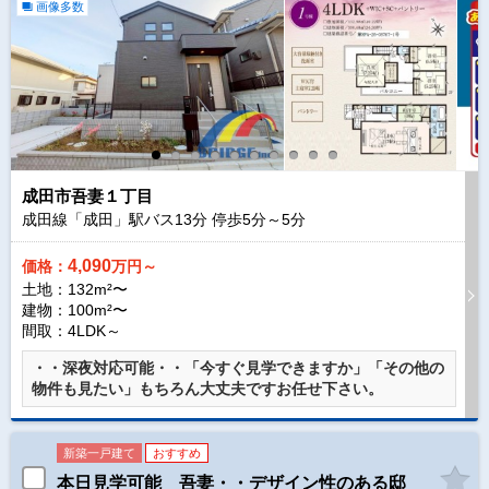
画像多数
成田市吾妻１丁目
成田線「成田」駅バス
13
分 停歩
5
分～
5
分
4,090
価格：
万円～
土地：132m²〜
建物：100m²〜
間取：4LDK～
・・深夜対応可能・・「今すぐ見学できますか」「その他の
物件も見たい」もちろん大丈夫ですお任せ下さい。
新築一戸建て
おすすめ
本日見学可能 吾妻・・デザイン性のある邸