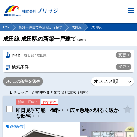
TOP
新築一戸建てを沿線から探す
成田線
成田駅
成田線 成田駅の新築一戸建て
(
16
件)
変更
路線
成田線 / 成田駅
変更
検索条件
この条件を保存
チェックした物件をまとめて資料請求（無料）
新築一戸建て
おすすめ
即日見学可能 御料・・広々敷地の明るく暖か
な邸宅・・
画像多数