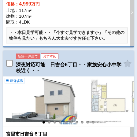
4,999
価格：
万円
土地：117m²
建物：107m²
間取：4LDK
・・本日見学可能・・「今すぐ見学できますか」「その他の
物件も見たい」もちろん大丈夫ですお任せ下さい。
新築一戸建て
おすすめ
深夜対応可能 日吉台6丁目・・家族安心小中学
校近く・・
画像多数
富里市日吉台６丁目