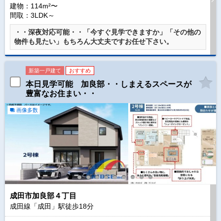
建物：114m²〜
間取：3LDK～
・・深夜対応可能・・「今すぐ見学できますか」「その他の
物件も見たい」もちろん大丈夫ですお任せ下さい。
新築一戸建て
おすすめ
本日見学可能 加良部・・しまえるスペースが
豊富なお住まい・・
画像多数
成田市加良部４丁目
成田線「成田」駅徒歩
18
分