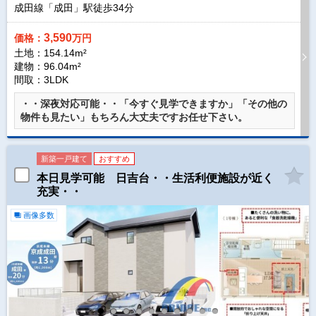
成田線「成田」駅徒歩
34
分
3,590
価格：
万円
土地：154.14m²
建物：96.04m²
間取：3LDK
・・深夜対応可能・・「今すぐ見学できますか」「その他の
物件も見たい」もちろん大丈夫ですお任せ下さい。
新築一戸建て
おすすめ
本日見学可能 日吉台・・生活利便施設が近く
充実・・
画像多数