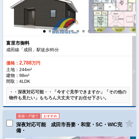
富里市御料
成田線「成田」駅徒歩
85
分
2,788
価格：
万円
土地：244m²
建物：98m²
間取：4LDK
・・深夜対応可能・・「今すぐ見学できますか」「その他の
物件も見たい」もちろん大丈夫ですお任せ下さい。
新築一戸建て
おすすめ
深夜対応可能 成田市吾妻・和室・SC・WIC完
備・