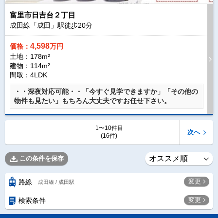
富里市日吉台２丁目
成田線「成田」駅徒歩
20
分
4,598
価格：
万円
土地：178m²
建物：114m²
間取：4LDK
・・深夜対応可能・・「今すぐ見学できますか」「その他の
物件も見たい」もちろん大丈夫ですお任せ下さい。
1〜10件目
次へ
(16件)
この条件を保存
変更
路線
成田線 / 成田駅
変更
検索条件