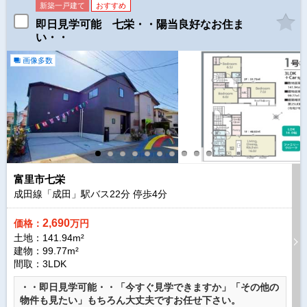
新築一戸建て
おすすめ
即日見学可能 七栄・・陽当良好なお住ま
い・・
画像多数
富里市七栄
成田線「成田」駅バス
22
分 停歩
4
分
2,690
価格：
万円
土地：141.94m²
建物：99.77m²
間取：3LDK
・・即日見学可能・・「今すぐ見学できますか」「その他の
物件も見たい」もちろん大丈夫ですお任せ下さい。