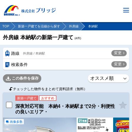
TOP
新築一戸建てを沿線から探す
外房線
本納駅
外房線 本納駅の新築一戸建て
(
4
件)
変更
路線
外房線 / 本納駅
変更
検索条件
この条件を保存
チェックした物件をまとめて資料請求（無料）
新築一戸建て
おすすめ
深夜対応可能 本納4・本納駅まで2分・利便性
の良いエリア・
画像多数