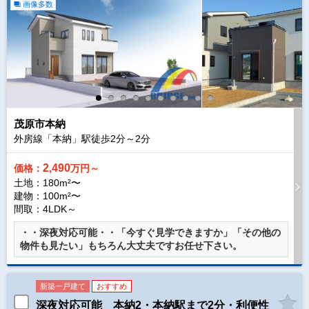
画像多数
茂原市本納
外房線「本納」駅徒歩
2
分～
2
分
2,490
価格：
万円～
土地：180m²〜
建物：100m²〜
間取：4LDK～
・・深夜対応可能・・「今すぐ見学できますか」「その他の
物件も見たい」もちろん大丈夫ですお任せ下さい。
新築一戸建て
おすすめ
深夜対応可能 本納2・本納駅まで2分・利便性