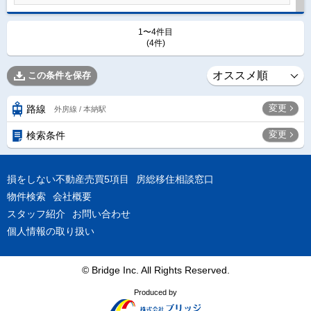
1〜4件目
(4件)
この条件を保存
変更
路線
外房線 / 本納駅
変更
検索条件
損をしない不動産売買5項目
房総移住相談窓口
物件検索
会社概要
スタッフ紹介
お問い合わせ
個人情報の取り扱い
© Bridge Inc. All Rights Reserved.
Produced by