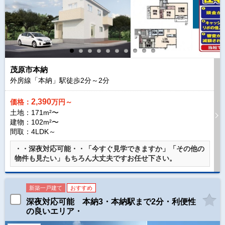
茂原市本納
外房線「本納」駅徒歩
2
分～
2
分
2,390
価格：
万円～
土地：171m²〜
建物：102m²〜
間取：4LDK～
・・深夜対応可能・・「今すぐ見学できますか」「その他の
物件も見たい」もちろん大丈夫ですお任せ下さい。
新築一戸建て
おすすめ
深夜対応可能 本納3・本納駅まで2分・利便性
の良いエリア・