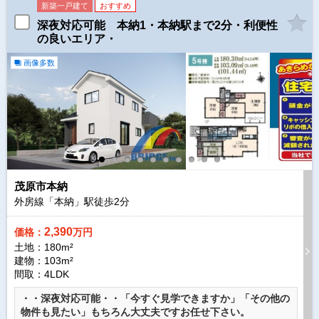
新築一戸建て
おすすめ
深夜対応可能 本納1・本納駅まで2分・利便性
の良いエリア・
画像多数
茂原市本納
外房線「本納」駅徒歩
2
分
2,390
価格：
万円
土地：180m²
建物：103m²
間取：4LDK
・・深夜対応可能・・「今すぐ見学できますか」「その他の
物件も見たい」もちろん大丈夫ですお任せ下さい。