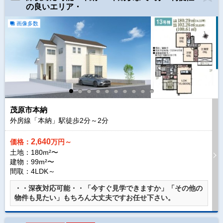
の良いエリア・
画像多数
茂原市本納
外房線「本納」駅徒歩
2
分～
2
分
2,640
価格：
万円～
土地：180m²〜
建物：99m²〜
間取：4LDK～
・・深夜対応可能・・「今すぐ見学できますか」「その他の
物件も見たい」もちろん大丈夫ですお任せ下さい。