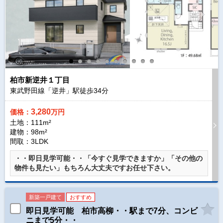
柏市新逆井１丁目
東武野田線「逆井」駅徒歩
34
分
3,280
価格：
万円
土地：111m²
建物：98m²
間取：3LDK
・・即日見学可能・・「今すぐ見学できますか」「その他の
物件も見たい」もちろん大丈夫ですお任せ下さい。
新築一戸建て
おすすめ
即日見学可能 柏市高柳・・駅まで7分、コンビ
ニまで5分・・