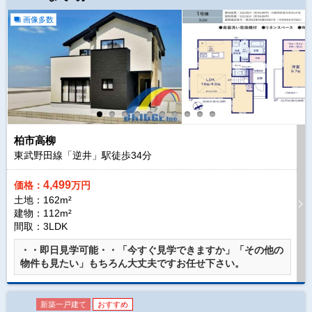
画像多数
柏市高柳
東武野田線「逆井」駅徒歩
34
分
4,499
価格：
万円
土地：162m²
建物：112m²
間取：3LDK
・・即日見学可能・・「今すぐ見学できますか」「その他の
物件も見たい」もちろん大丈夫ですお任せ下さい。
新築一戸建て
おすすめ