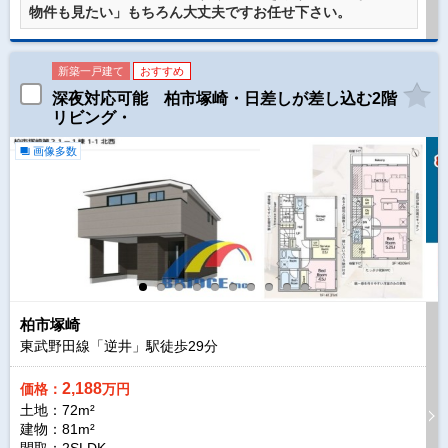
物件も見たい」もちろん大丈夫ですお任せ下さい。
新築一戸建て
おすすめ
深夜対応可能 柏市塚崎・日差しが差し込む2階
リビング・
画像多数
柏市塚崎
東武野田線「逆井」駅徒歩
29
分
2,188
価格：
万円
土地：72m²
建物：81m²