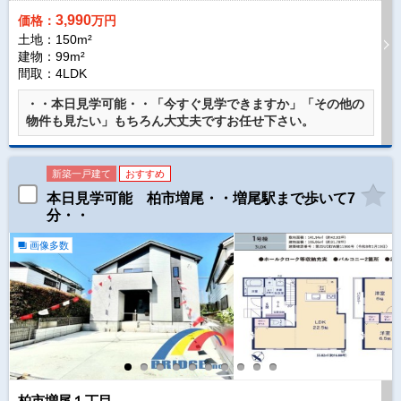
3,990
価格：
万円
土地：150m²
建物：99m²
間取：4LDK
・・本日見学可能・・「今すぐ見学できますか」「その他の
物件も見たい」もちろん大丈夫ですお任せ下さい。
新築一戸建て
おすすめ
本日見学可能 柏市増尾・・増尾駅まで歩いて7
分・・
画像多数
柏市増尾１丁目