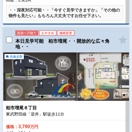
間取：2SLDK
・・深夜対応可能・・「今すぐ見学できますか」「その他の
物件も見たい」もちろん大丈夫ですお任せ下さい。
新築一戸建て
おすすめ
価格変更
本日見学可能 柏市増尾・・開放的な広々角
地・・
画像多数
柏市増尾８丁目
東武野田線「逆井」駅徒歩
11
分
3,790
価格：
万円