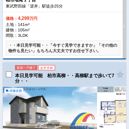
東武野田線「逆井」駅徒歩
25
分
4,299
価格：
万円
土地：141m²
建物：105m²
間取：3LDK
・・本日見学可能・・「今すぐ見学できますか」「その他の
物件も見たい」もちろん大丈夫ですお任せ下さい。
新築一戸建て
おすすめ
本日見学可能 柏市高柳・・高柳駅まで歩いて7
分・・
画像多数