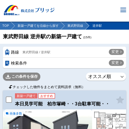
TOP
新築一戸建てを沿線から探す
東武野田線
逆井駅
東武野田線 逆井駅の新築一戸建て
(
15
件)
変更
路線
東武野田線 / 逆井駅
変更
検索条件
この条件を保存
チェックした物件をまとめて資料請求（無料）
新築一戸建て
おすすめ
本日見学可能 柏市塚崎・・3台駐車可能・・
画像多数