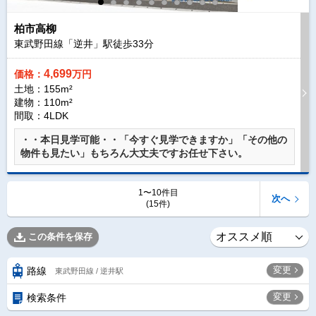
柏市高柳
東武野田線「逆井」駅徒歩
33
分
4,699
価格：
万円
土地：155m²
建物：110m²
間取：4LDK
・・本日見学可能・・「今すぐ見学できますか」「その他の
物件も見たい」もちろん大丈夫ですお任せ下さい。
1〜10件目
次へ
(15件)
この条件を保存
変更
路線
東武野田線 / 逆井駅
変更
検索条件