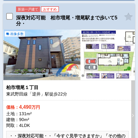
新築一戸建て
おすすめ
深夜対応可能 柏市増尾・増尾駅まで歩いて5
分・
画像多数
柏市増尾１丁目
東武野田線「逆井」駅徒歩
22
分
4,490
価格：
万円
土地：131m²
建物：90m²
間取：4LDK
・・深夜対応可能・・「今すぐ見学できますか」「その他の