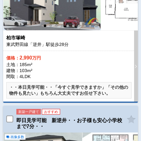
柏市塚崎
東武野田線「逆井」駅徒歩
28
分
2,990
価格：
万円
土地：185m²
建物：103m²
間取：4LDK
・・本日見学可能・・「今すぐ見学できますか」「その他の
物件も見たい」もちろん大丈夫ですお任せ下さい。
新築一戸建て
おすすめ
即日見学可能 新逆井・・お子様も安心小学校
まで7分・・
画像多数