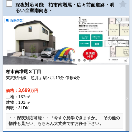
深夜対応可能 柏市南増尾・広々前面道路・明
るい全室南向き・
画像多数
柏市南増尾３丁目
東武野田線「逆井」駅バス
13
分 停歩
4
分
3,699
価格：
万円
土地：137m²
建物：101m²
間取：3LDK
・・深夜対応可能・・「今すぐ見学できますか」「その他の
物件も見たい」もちろん大丈夫ですお任せ下さい。