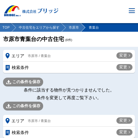
TOP
中古住宅をエリアから探す
市原市
青葉台
市原市青葉台の中古住宅
(
0
件)
変更
エリア
市原市 / 青葉台
変更
検索条件
この条件を保存
条件に該当する物件が見つかりませんでした。
条件を変更して再度ご覧下さい。
この条件を保存
変更
エリア
市原市 / 青葉台
変更
検索条件