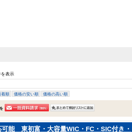
件を表示
新着順
価格の安い順
価格の高い順
を
可能 東初富・大容量WIC・FC・SIC付き・