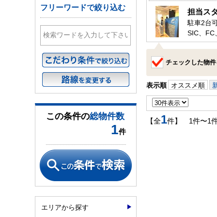
フリーワードで絞り込む
担当ス
駐車2台
SIC、F
小学校、
是非、鎌
チェックした物件
お待ちし
表示順
オススメ順
この条件の
総物件数
1
【全
件】 1件〜1
1
件
エリアから探す