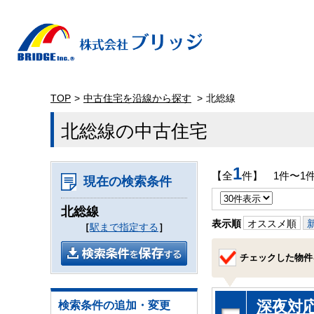
TOP
中古住宅を沿線から探す
北総線
北総線の中古住宅
1
【全
件】 1件〜1
現在の検索条件
北総線
表示順
オススメ順
［
駅まで指定する
］
チェックした物件
深夜対応
検索条件の追加・変更