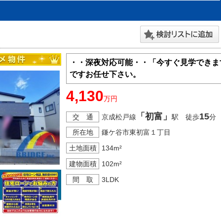
・・深夜対応可能・・「今すぐ見学できま
ですお任せ下さい。
4,130
万円
「初富」
15
交 通
京成松戸線
駅 徒歩
分
所在地
鎌ケ谷市東初富１丁目
土地面積
134m²
建物面積
102m²
間 取
3LDK