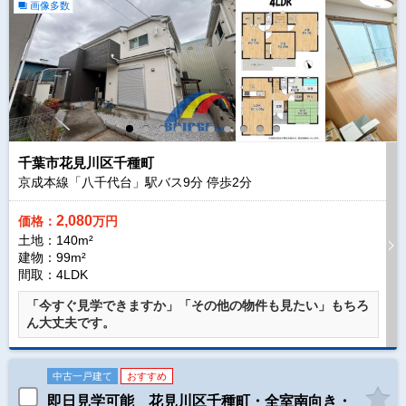
画像多数
千葉市花見川区千種町
京成本線「八千代台」駅バス
9
分 停歩
2
分
2,080
価格：
万円
土地：140m²
建物：99m²
間取：4LDK
「今すぐ見学できますか」「その他の物件も見たい」もちろ
ん大丈夫です。
中古一戸建て
おすすめ
即日見学可能 花見川区千種町・全室南向き・