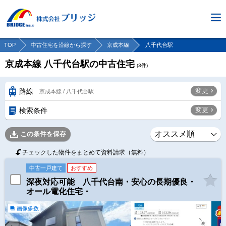
TOP
中古住宅を沿線から探す
京成本線
八千代台駅
京成本線 八千代台駅の中古住宅
(
3
件)
変更
路線
京成本線 / 八千代台駅
変更
検索条件
この条件を保存
チェックした物件をまとめて資料請求（無料）
中古一戸建て
おすすめ
深夜対応可能 八千代台南・安心の長期優良・
オール電化住宅・
画像多数