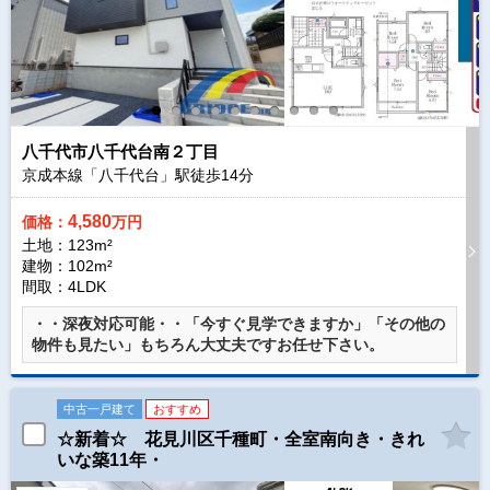
八千代市八千代台南２丁目
京成本線「八千代台」駅徒歩
14
分
4,580
価格：
万円
土地：123m²
建物：102m²
間取：4LDK
・・深夜対応可能・・「今すぐ見学できますか」「その他の
物件も見たい」もちろん大丈夫ですお任せ下さい。
中古一戸建て
おすすめ
☆新着☆ 花見川区千種町・全室南向き・きれ
いな築11年・