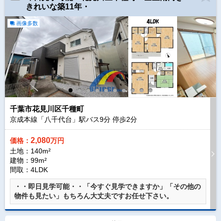
きれいな築11年・
画像多数
千葉市花見川区千種町
京成本線「八千代台」駅バス
9
分 停歩
2
分
2,080
価格：
万円
土地：140m²
建物：99m²
間取：4LDK
・・即日見学可能・・「今すぐ見学できますか」「その他の
物件も見たい」もちろん大丈夫ですお任せ下さい。