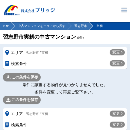
TOP
中古マンションをエリアから探す
習志野市
実籾
習志野市実籾の中古マンション
(
0
件)
変更
エリア
習志野市 / 実籾
変更
検索条件
この条件を保存
条件に該当する物件が見つかりませんでした。
条件を変更して再度ご覧下さい。
この条件を保存
変更
エリア
習志野市 / 実籾
変更
検索条件