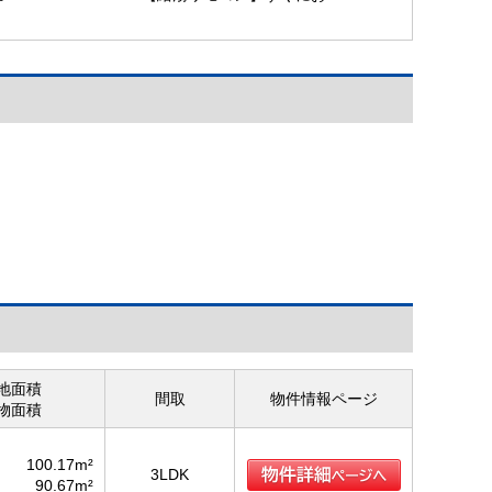
の
湯がでる便利機能付き給湯
器♪
【給湯リモコン】
地面積
間取
物件情報ページ
物面積
100.17m²
3LDK
90.67m²