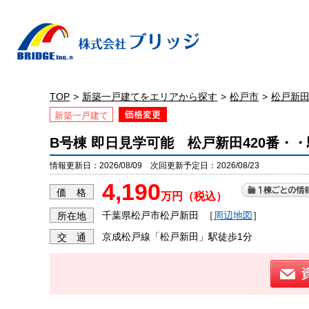
TOP
新築一戸建てをエリアから探す
松戸市
松戸新
新築一戸建て
B号棟 即日見学可能 松戸新田420番・
情報更新日：2026/08/09 次回更新予定日：2026/08/23
4,190
価 格
万円（税込）
千葉県松戸市松戸新田
［
周辺地図
］
所在地
京成松戸線「松戸新田」駅徒歩1分
交 通