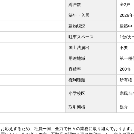
総戸数
全2戸
築年・入居
2026
建物現況
建築中
駐車スペース
1台(カ
国土法届出
不要
用途地域
第一種
容積率
200％
権利種類
所有権
小学校区
寒風台
取引態様
媒介
にお応えするため、社員一同、全力で日々の業務に取り組んでおります