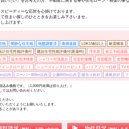
「買いたい」をお考えの方、不動産に関する事や住宅ローン・税金の事
たスピーディーな応対を心掛けております。
にて住まい探しのひとときをお楽しみ下さいませ。
申し上げます。
宅地
閑静な住宅地
地盤調査済
南側道路
LDK15帖以上
耐震構造
設計住宅性能評価付
建設住宅性能評価付(新築時)
浄水器
省エネ給湯器
ヶ所
温水洗浄便座
シャワー付洗面台
浴室乾燥機
浴室暖房
追焚機
クインクローゼット
シューズインクローゼット
バリアフリー仕様
TV
0m以内
スーパー400m以内
公園800m以内
陽当り良好
通風良好
フ
込み価格です。（1,000円未満は切り上げ。）
してはお問い合わせください。
ください。
ていただくようにお願いいたします。
ることがあります。