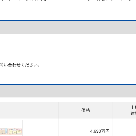
顔が見えて安心なモニター
室に完備されており空気
付きインターホン
入れ替えもバッチリ♪
【インターホン】
【24時間換気システム】
問い合わせください。
土
価格
建
4,690万円