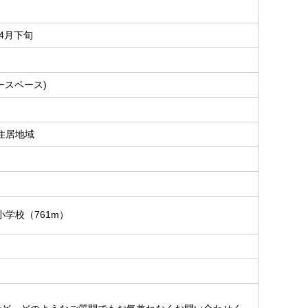
年4月下旬
ースペース)
住居地域
小学校（761m）
。