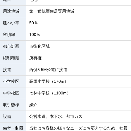
用途地域
第一種低層住居専用地域
建ぺい率
50％
容積率
100％
都市計画
市街化区域
権利種類
所有権
接道
西側5.5M公道に接道
小学校区
高郷小学校（170m）
中学校区
七林中学校（1100m）
取引態様
媒介
設備
公営水道、本下水、都市ガス
備考・制限
当社はお客様の様々なニーズにお応えするため、社員