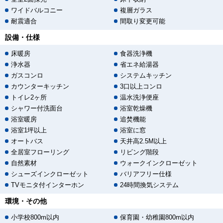
ワイドバルコニー
複層ガラス
耐震適合
間取り変更可能
設備・仕様
床暖房
食器洗浄機
浄水器
省エネ給湯器
ガスコンロ
システムキッチン
カウンターキッチン
3口以上コンロ
トイレ2ヶ所
温水洗浄便座
シャワー付洗面台
浴室乾燥機
浴室暖房
追焚機能
浴室1坪以上
浴室に窓
オートバス
天井高2.5M以上
全居室フローリング
リビング階段
自然素材
ウォークインクローゼット
シューズインクローゼット
バリアフリー仕様
TVモニタ付インターホン
24時間換気システム
環境・その他
小学校800m以内
保育園・幼稚園800m以内