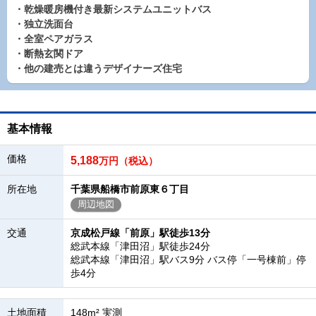
・乾燥暖房機付き最新システムユニットバス
・独立洗面台
・全室ペアガラス
・断熱玄関ドア
・他の建売とは違うデザイナーズ住宅
基本情報
価格
5,188
万円（税込）
所在地
千葉県船橋市前原東６丁目
周辺地図
交通
京成松戸線「前原」駅徒歩13分
総武本線「津田沼」駅徒歩24分
総武本線「津田沼」駅バス9分 バス停「一号棟前」停
歩4分
土地面積
148m² 実測