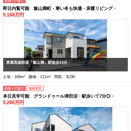
新築一戸建て
即日内覧可能 飯山満町・寒い冬も快適・床暖リビング・
5,168万円
東葉高速鉄道「飯山満」駅徒歩13分
土地：168m² 建物：111m² 間取：3LDK
新築一戸建て
価格変更
本日見学可能 グランドゥール津田沼・駅歩いて7分◎・
5,280万円