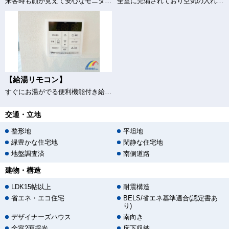
来客時も顔が見えて安心なモニター付きインターホン
全室に完備されており空気の入れ替えもバッチリ♪
【給湯リモコン】
すぐにお湯がでる便利機能付き給湯器♪
交通・立地
整形地
平坦地
緑豊かな住宅地
閑静な住宅地
地盤調査済
南側道路
建物・構造
LDK15帖以上
耐震構造
省エネ・エコ住宅
BELS/省エネ基準適合(認定書あ
り)
デザイナーズハウス
南向き
全室2面採光
床下収納