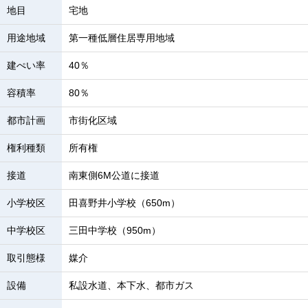
地目
宅地
用途地域
第一種低層住居専用地域
建ぺい率
40％
容積率
80％
都市計画
市街化区域
権利種類
所有権
接道
南東側6M公道に接道
小学校区
田喜野井小学校（650m）
中学校区
三田中学校（950m）
取引態様
媒介
設備
私設水道、本下水、都市ガス