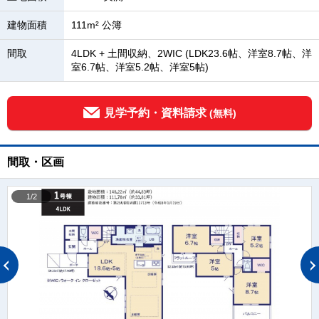
建物面積
111m² 公簿
間取
4LDK + 土間収納、2WIC (LDK23.6帖、洋室8.7帖、洋
室6.7帖、洋室5.2帖、洋室5帖)
見学予約・資料請求
(無料)
間取・区画
1/2