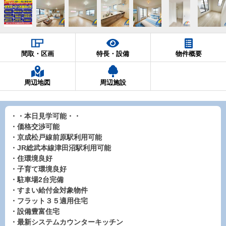
間取・区画
特長・設備
物件概要
周辺地図
周辺施設
・・本日見学可能・・
・価格交渉可能
・京成松戸線前原駅利用可能
・JR総武本線津田沼駅利用可能
・住環境良好
・子育て環境良好
・駐車場2台完備
・すまい給付金対象物件
・フラット３５適用住宅
・設備豊富住宅
・最新システムカウンターキッチン