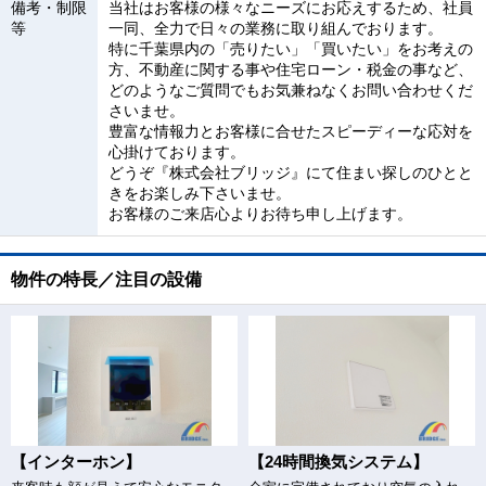
備考・制限
当社はお客様の様々なニーズにお応えするため、社員
等
一同、全力で日々の業務に取り組んでおります。
特に千葉県内の「売りたい」「買いたい」をお考えの
方、不動産に関する事や住宅ローン・税金の事など、
どのようなご質問でもお気兼ねなくお問い合わせくだ
さいませ。
豊富な情報力とお客様に合せたスピーディーな応対を
心掛けております。
どうぞ『株式会社ブリッジ』にて住まい探しのひとと
きをお楽しみ下さいませ。
お客様のご来店心よりお待ち申し上げます。
物件の特長／注目の設備
【インターホン】
【24時間換気システム】