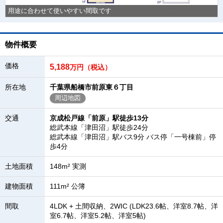
用途に合わせて使いやすい間取です
物件概要
価格
5,188
万円（税込）
所在地
千葉県船橋市前原東６丁目
周辺地図
交通
京成松戸線「前原」駅徒歩13分
総武本線「津田沼」駅徒歩24分
総武本線「津田沼」駅バス9分 バス停「一号棟前」停
歩4分
土地面積
148m² 実測
建物面積
111m² 公簿
間取
4LDK + 土間収納、2WIC (LDK23.6帖、洋室8.7帖、洋
室6.7帖、洋室5.2帖、洋室5帖)