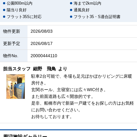
公園800m以内
海まで2km以内
陽当り良好
通風良好
フラット35Sに対応
フラット35・S適合証明書
物件更新
2026/08/03
更新予定
2026/08/17
物件No.
20000444110
担当スタッフ
細野 飛鳥
より
駐車2台可能で、冬場も足元ぽかぽかリビングに床暖
房付き。
玄関ホール、主寝室には広々WIC付き。
また前面道路も広々開放的です。
是非、船橋市内で新築一戸建てをお探しの方はお気軽
にお問い合わせください。
お待ちしております。
周辺施設ギャラリー