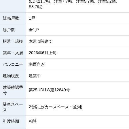
(LDK21.7帖、洋室7.7帖、洋室5.7帖、洋室5.2帖、
S3.7帖)
販売戸数
1戸
総戸数
全1戸
構造・規模
木造 3階建て
築年・入居
2026年6月上旬
バルコニー
南西向き
建物現況
建築中
建築確認番
第25UDI1W建12849号
号
駐車スペー
2台以上(カースペース：並列)
ス
引渡時期
相談