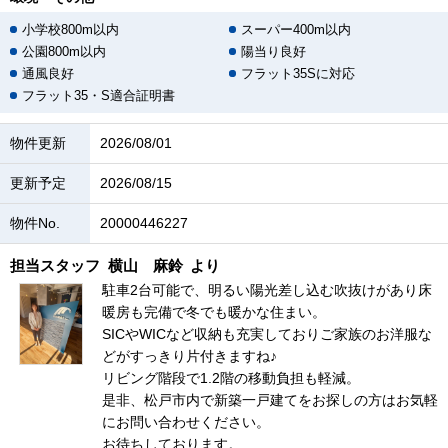
小学校800m以内
スーパー400m以内
公園800m以内
陽当り良好
通風良好
フラット35Sに対応
フラット35・S適合証明書
物件更新
2026/08/01
更新予定
2026/08/15
物件No.
20000446227
担当スタッフ
横山 麻鈴
より
駐車2台可能で、明るい陽光差し込む吹抜けがあり床
暖房も完備で冬でも暖かな住まい。
SICやWICなど収納も充実しておりご家族のお洋服な
どがすっきり片付きますね♪
リビング階段で1.2階の移動負担も軽減。
是非、松戸市内で新築一戸建てをお探しの方はお気軽
にお問い合わせください。
お待ちしております。