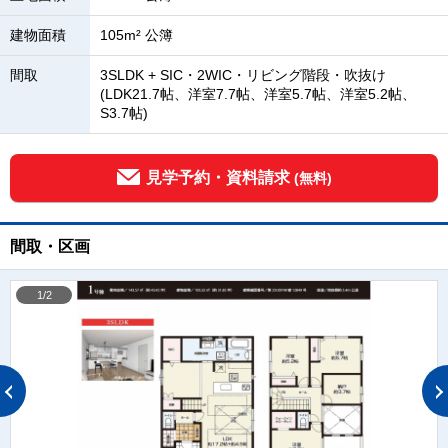
建物面積
105m² 公簿
間取
3SLDK + SIC・2WIC・リビング階段・吹抜け
(LDK21.7帖、洋室7.7帖、洋室5.7帖、洋室5.2帖、
S3.7帖)
見学予約・資料請求
(無料)
間取・区画
1/2