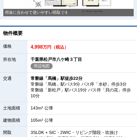
用途に合わせて使いやすい間取です
物件概要
価格
4,998
万円（税込）
所在地
千葉県松戸市八ケ崎３丁目
周辺地図
交通
常磐線「馬橋」駅徒歩22分
常磐線「馬橋」駅バス9分 バス停「水砂」停歩3分
常磐線「新松戸」駅バス19分 バス停「貝の花」停歩
10分
土地面積
143m² 公簿
建物面積
105m² 公簿
間取
3SLDK + SIC・2WIC・リビング階段・吹抜け