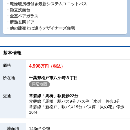
・乾燥暖房機付き最新システムユニットバス
・独立洗面台
・全室ペアガラス
・断熱玄関ドア
・他の建売とは違うデザイナーズ住宅
基本情報
価格
4,998
万円（税込）
所在地
千葉県松戸市八ケ崎３丁目
周辺地図
交通
常磐線「馬橋」駅徒歩22分
常磐線「馬橋」駅バス9分 バス停「水砂」停歩3分
常磐線「新松戸」駅バス19分 バス停「貝の花」停歩
10分
土地面積
143m² 公簿