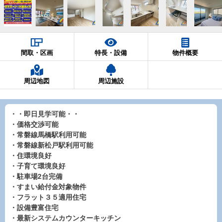
間取・区画
特長・設備
物件概要
周辺地図
周辺施設
・・即日見学可能・・
・価格交渉可能
・常磐線馬橋駅利用可能
・常磐線新松戸駅利用可能
・住環境良好
・子育て環境良好
・駐車場2台完備
・すまい給付金対象物件
・フラット３５適用住宅
・設備豊富住宅
・最新システムカウンターキッチン