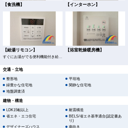
【食洗機】
【インターホン】
【給湯リモコン】
【浴室乾燥暖房機】
すぐにお湯がでる便利機能付き給湯器♪
交通・立地
整形地
平坦地
緑豊かな住宅地
閑静な住宅地
地盤調査済
建物・構造
LDK15帖以上
耐震構造
省エネ・エコ住宅
BELS/省エネ基準適合(認定書あ
り)
デザイナーズハウス
南向き