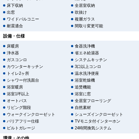
床下収納
全居室収納
出窓
吹抜け
ワイドバルコニー
複層ガラス
耐震適合
間取り変更可能
設備・仕様
床暖房
食器洗浄機
浄水器
省エネ給湯器
ガスコンロ
システムキッチン
カウンターキッチン
3口以上コンロ
トイレ2ヶ所
温水洗浄便座
シャワー付洗面台
浴室乾燥機
浴室暖房
追焚機能
浴室1坪以上
浴室に窓
オートバス
全居室フローリング
リビング階段
自然素材
ウォークインクローゼット
シューズインクローゼット
バリアフリー仕様
TVモニタ付インターホン
ビルトガレージ
24時間換気システム
環境・その他