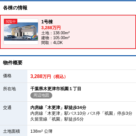
各棟の情報
1号棟
3,288万円
土地：138.00m²
建物：105.00m²
間取：4LDK
物件概要
価格
3,288
万円（税込）
所在地
千葉県木更津市祇園１丁目
周辺地図
交通
内房線「木更津」駅徒歩34分
内房線「木更津」駅バス10分 バス停「祇園」停歩3分
久留里線「祇園」駅徒歩5分
土地面積
138m² 公簿