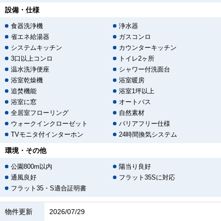
設備・仕様
食器洗浄機
浄水器
省エネ給湯器
ガスコンロ
システムキッチン
カウンターキッチン
3口以上コンロ
トイレ2ヶ所
温水洗浄便座
シャワー付洗面台
浴室乾燥機
浴室暖房
追焚機能
浴室1坪以上
浴室に窓
オートバス
全居室フローリング
自然素材
ウォークインクローゼット
バリアフリー仕様
TVモニタ付インターホン
24時間換気システム
環境・その他
公園800m以内
陽当り良好
通風良好
フラット35Sに対応
フラット35・S適合証明書
物件更新
2026/07/29