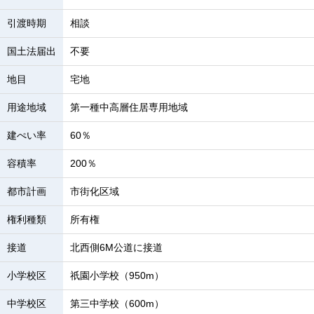
引渡時期
相談
国土法届出
不要
地目
宅地
用途地域
第一種中高層住居専用地域
建ぺい率
60％
容積率
200％
都市計画
市街化区域
権利種類
所有権
接道
北西側6M公道に接道
小学校区
祇園小学校（950m）
中学校区
第三中学校（600m）