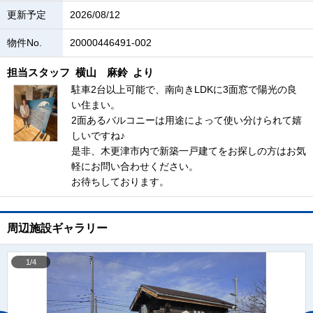
更新予定
2026/08/12
物件No.
20000446491-002
担当スタッフ
横山 麻鈴
より
駐車2台以上可能で、南向きLDKに3面窓で陽光の良
い住まい。
2面あるバルコニーは用途によって使い分けられて嬉
しいですね♪
是非、木更津市内で新築一戸建てをお探しの方はお気
軽にお問い合わせください。
お待ちしております。
周辺施設ギャラリー
1/4