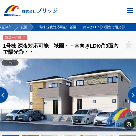
木更津市
祇園
1号棟 深夜対応可能 祇園・・南向きLDK◎3面窓で陽光◎・・
新築一戸建て
1号棟 深夜対応可能 祇園・・南向きLDK◎3面窓
で陽光◎・・
1/30