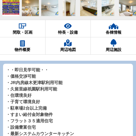
間取・区画
特長・設備
各棟情報
物件概要
周辺地図
周辺施設
・・即日見学可能・・
・価格交渉可能
・JR内房線木更津駅利用可能
・久留里線祇園駅利用可能
・住環境良好
・子育て環境良好
・駐車場2台以上完備
・すまい給付金対象物件
・フラット３５適用住宅
・設備豊富住宅
・最新システムカウンターキッチン