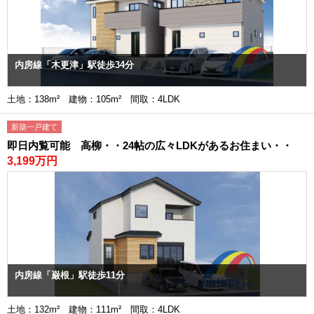
内房線「木更津」駅徒歩34分
土地：138m² 建物：105m² 間取：4LDK
新築一戸建て
即日内覧可能 高柳・・24帖の広々LDKがあるお住まい・・
3,199万円
内房線「巌根」駅徒歩11分
土地：132m² 建物：111m² 間取：4LDK