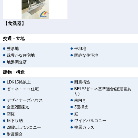
【食洗器】
交通・立地
整形地
平坦地
緑豊かな住宅地
閑静な住宅地
地盤調査済
建物・構造
LDK15帖以上
耐震構造
省エネ・エコ住宅
BELS/省エネ基準適合(認定書あ
り)
デザイナーズハウス
南向き
全室2面採光
3面採光
南庭
庭
床下収納
ワイドバルコニー
2面以上バルコニー
複層ガラス
耐震適合