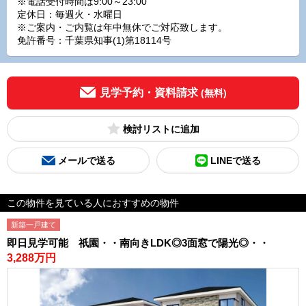
※電話受付時間は9:00～23:00
定休日：毎週火・水曜日
※ご案内・ご内覧は年中無休でご対応致します。
免許番号：千葉県知事(1)第18114号
見学予約・資料請求
(無料)
検討リスト
メールで送る
LINEで送る
この物件を見ている人におすすめの物件
新築一戸建て
即日見学可能 祇園・・南向きLDK◎3面窓で陽光◎・・
3,288万円