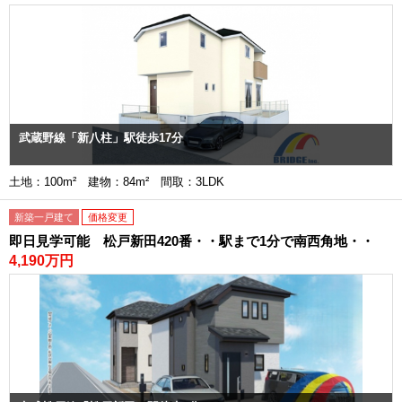
武蔵野線「新八柱」駅徒歩17分
土地：100m² 建物：84m² 間取：3LDK
新築一戸建て
価格変更
即日見学可能 松戸新田420番・・駅まで1分で南西角地・・
4,190万円