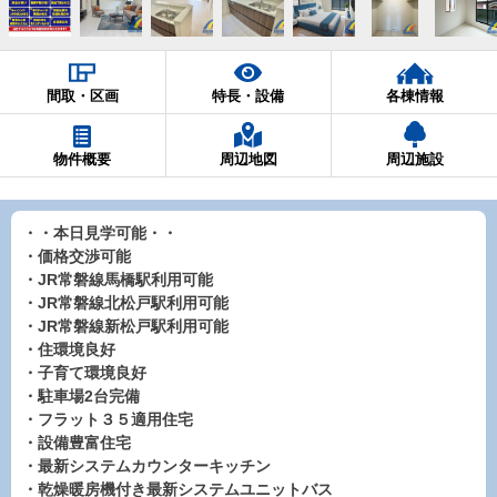
間取・区画
特長・設備
各棟情報
物件概要
周辺地図
周辺施設
・・本日見学可能・・
・価格交渉可能
・JR常磐線馬橋駅利用可能
・JR常磐線北松戸駅利用可能
・JR常磐線新松戸駅利用可能
・住環境良好
・子育て環境良好
・駐車場2台完備
・フラット３５適用住宅
・設備豊富住宅
・最新システムカウンターキッチン
・乾燥暖房機付き最新システムユニットバス