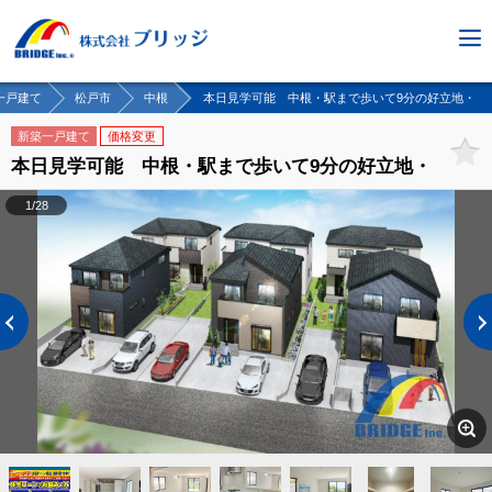
一戸建て
松戸市
中根
本日見学可能 中根・駅まで歩いて9分の好立地・
新築一戸建て
価格変更
本日見学可能 中根・駅まで歩いて9分の好立地・
1/28