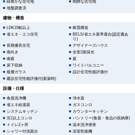
緑豊かな住宅地
閑静な住宅地
地盤調査済
建物・構造
LDK15帖以上
耐震構造
省エネ・エコ住宅
BELS/省エネ基準適合(認定書あ
り)
長期優良住宅
デザイナーズハウス
南向き
全室2面採光
南庭
庭
床下収納
ワイドバルコニー
複層ガラス
設計住宅性能評価付
建設住宅性能評価付(新築時)
設備・仕様
食器洗浄機
浄水器
省エネ給湯器
ガスコンロ
システムキッチン
カウンターキッチン
3口以上コンロ
パントリー(食器・食品の収納庫)
トイレ2ヶ所
温水洗浄便座
シャワー付洗面台
浴室乾燥機