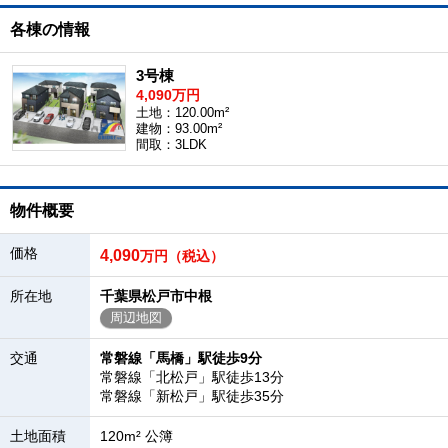
各棟の情報
3号棟
4,090万円
土地：120.00m²
建物：93.00m²
間取：3LDK
物件概要
価格
4,090
万円（税込）
所在地
千葉県松戸市中根
周辺地図
交通
常磐線「馬橋」駅徒歩9分
常磐線「北松戸」駅徒歩13分
常磐線「新松戸」駅徒歩35分
土地面積
120m² 公簿