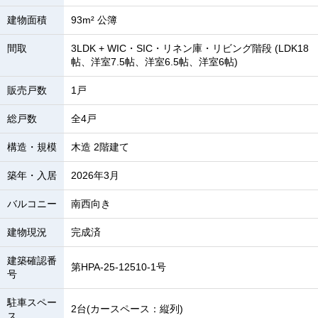
建物面積
93m² 公簿
間取
3LDK + WIC・SIC・リネン庫・リビング階段 (LDK18
帖、洋室7.5帖、洋室6.5帖、洋室6帖)
販売戸数
1戸
総戸数
全4戸
構造・規模
木造 2階建て
築年・入居
2026年3月
バルコニー
南西向き
建物現況
完成済
建築確認番
第HPA-25-12510-1号
号
駐車スペー
2台(カースペース：縦列)
ス