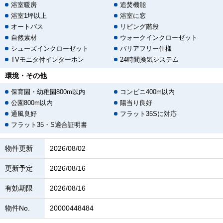
浴室暖房
追焚機能
浴室1坪以上
浴室に窓
オートバス
リビング階段
自然素材
ウォークインクローゼット
シューズインクローゼット
バリアフリー仕様
TVモニタ付インターホン
24時間換気システム
環境・その他
保育園・幼稚園800m以内
コンビニ400m以内
公園800m以内
陽当り良好
通風良好
フラット35Sに対応
フラット35・S適合証明書
物件更新
2026/08/02
更新予定
2026/08/16
有効期限
2026/08/16
物件No.
20000448484