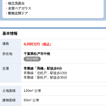
・独立洗面台
・全室ペアガラス
・断熱玄関ドア
基本情報
価格
4,090
万円（税込）
所在地
千葉県松戸市中根
周辺地図
交通
常磐線「馬橋」駅徒歩9分
常磐線「北松戸」駅徒歩13分
常磐線「新松戸」駅徒歩35分
土地面積
120m² 公簿
建物面積
93m² 公簿