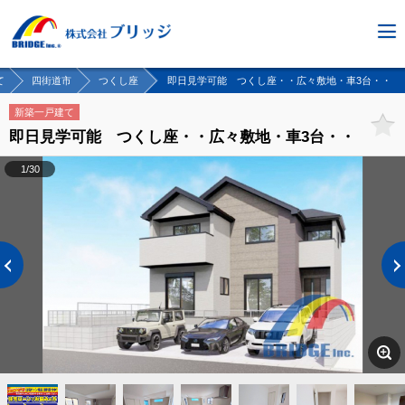
て
四街道市
つくし座
即日見学可能 つくし座・・広々敷地・車3台・・
新築一戸建て
即日見学可能 つくし座・・広々敷地・車3台・・
1/30