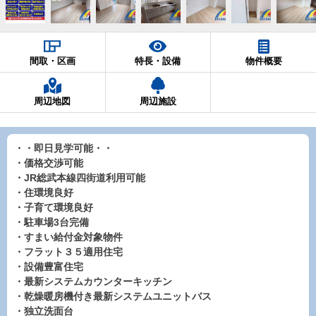
間取・区画
特長・設備
物件概要
周辺地図
周辺施設
・・即日見学可能・・
・価格交渉可能
・JR総武本線四街道利用可能
・住環境良好
・子育て環境良好
・駐車場3台完備
・すまい給付金対象物件
・フラット３５適用住宅
・設備豊富住宅
・最新システムカウンターキッチン
・乾燥暖房機付き最新システムユニットバス
・独立洗面台