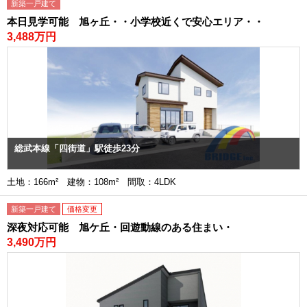
新築一戸建て
本日見学可能 旭ヶ丘・・小学校近くで安心エリア・・
3,488万円
総武本線「四街道」駅徒歩23分
土地：166m² 建物：108m² 間取：4LDK
新築一戸建て
価格変更
深夜対応可能 旭ケ丘・回遊動線のある住まい・
3,490万円