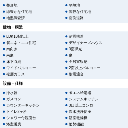
整形地
平坦地
緑豊かな住宅地
閑静な住宅地
地盤調査済
南側道路
建物・構造
LDK15帖以上
耐震構造
省エネ・エコ住宅
デザイナーズハウス
南向き
3面採光
南庭
庭
床下収納
全居室収納
ワイドバルコニー
2面以上バルコニー
複層ガラス
耐震適合
設備・仕様
浄水器
省エネ給湯器
ガスコンロ
システムキッチン
カウンターキッチン
3口以上コンロ
トイレ2ヶ所
温水洗浄便座
シャワー付洗面台
浴室乾燥機
浴室暖房
追焚機能