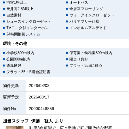
浴室1坪以上
オートバス
天井高2.5M以上
全居室フローリング
自然素材
ウォークインクローゼット
シューズインクローゼット
バリアフリー仕様
TVモニタ付インターホン
ノンホルムアルデヒド
24時間換気システム
環境・その他
小学校800m以内
保育園・幼稚園800m以内
公園800m以内
陽当り良好
通風良好
フラット35Sに対応
フラット35・S適合証明書
物件更新
2026/08/03
更新予定
2026/08/17
物件No.
20000448859
担当スタッフ
伊藤 智大
より
駐車3台可能で、広々敷地で庭で開放的な邸宅。