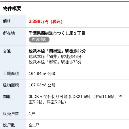
物件概要
価格
3,398
万円（税込）
所在地
千葉県四街道市つくし座１丁目
周辺地図
交通
総武本線「四街道」駅徒歩22分
総武本線「物井」駅徒歩43分
総武本線「都賀」駅徒歩75分
土地面積
164.94m² 公簿
建物面積
107.63m² 公簿
間取
3LDK + 間仕切り可能 (LDK21.5帖、洋室11.5帖、洋
室5.2帖、洋室5.2帖)
販売戸数
1戸
総戸数
全1戸