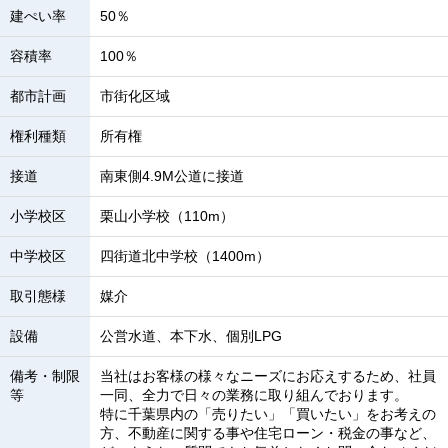
建ぺい率
50％
容積率
100％
都市計画
市街化区域
権利種類
所有権
接道
南東側4.9M公道に接道
小学校区
栗山小学校（110m）
中学校区
四街道北中学校（1400m）
取引態様
媒介
設備
公営水道、本下水、個別LPG
備考・制限
当社はお客様の様々なニーズにお応えするため、社員
等
一同、全力で日々の業務に取り組んでおります。
特に千葉県内の「売りたい」「買いたい」をお考えの
方、不動産に関する事や住宅ローン・税金の事など、