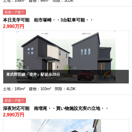
土地：106m² 建物：94m² 間取：3LDK
新築一戸建て
本日見学可能 柏市塚崎・・3台駐車可能・・
2,990万円
東武野田線「逆井」駅徒歩28分
土地：185m² 建物：103m² 間取：4LDK
新築一戸建て
深夜対応可能 南増尾・・買い物施設充実の立地・・
2,990万円