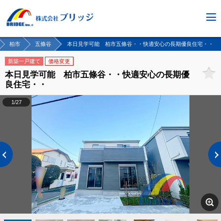
柏市
五條谷
本日見学可能 柏市五條谷・・快適安心の長期優良住宅・・
新築一戸建て
価格変更
本日見学可能 柏市五條谷・・快適安心の長期優
良住宅・・
1/27