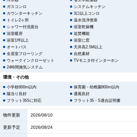
ガスコンロ
システムキッチン
カウンターキッチン
3口以上コンロ
トイレ2ヶ所
温水洗浄便座
シャワー付洗面台
浴室乾燥機
浴室暖房
追焚機能
浴室1坪以上
浴室に窓
オートバス
天井高2.5M以上
全居室フローリング
自然素材
ウォークインクローゼット
TVモニタ付インターホン
24時間換気システム
環境・その他
小学校800m以内
保育園・幼稚園800m以内
陽当り良好
通風良好
フラット35Sに対応
フラット35・S適合証明書
物件更新
2026/08/10
更新予定
2026/08/24