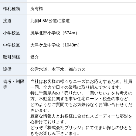
権利種類
所有権
接道
北側4.5M公道に接道
小学校区
風早北部小学校（674m）
中学校区
大津ケ丘中学校（1049m）
取引態様
媒介
設備
公営水道、本下水、都市ガス
備考・制限
当社はお客様の様々なニーズにお応えするため、社員
等
一同、全力で日々の業務に取り組んでおります。
特に千葉県内の「売りたい」「買いたい」をお考えの
方、不動産に関する事や住宅ローン・税金の事など、
どのようなご質問でもお気兼ねなくお問い合わせくだ
さいませ。
豊富な情報力とお客様に合せたスピーディーな応対を
心掛けております。
どうぞ『株式会社ブリッジ』にて住まい探しのひとと
きをお楽しみ下さいませ。