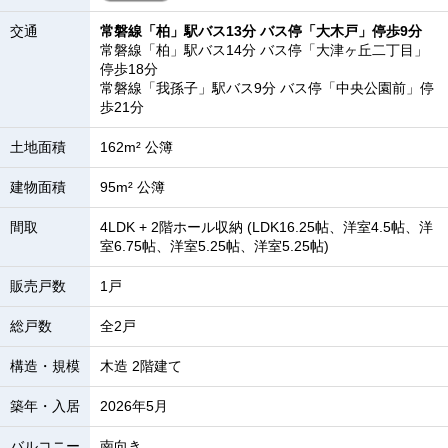
交通
常磐線「柏」駅バス13分 バス停「大木戸」停歩9分
常磐線「柏」駅バス14分 バス停「大津ヶ丘二丁目」
停歩18分
常磐線「我孫子」駅バス9分 バス停「中央公園前」停
歩21分
土地面積
162m² 公簿
建物面積
95m² 公簿
間取
4LDK + 2階ホール収納 (LDK16.25帖、洋室4.5帖、洋
室6.75帖、洋室5.25帖、洋室5.25帖)
販売戸数
1戸
総戸数
全2戸
構造・規模
木造 2階建て
築年・入居
2026年5月
バルコニー
南向き