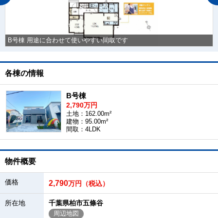
B号棟 用途に合わせて使いやすい間取です
各棟の情報
B号棟
2,790万円
土地：162.00m²
建物：95.00m²
間取：4LDK
物件概要
価格
2,790
万円（税込）
所在地
千葉県柏市五條谷
周辺地図