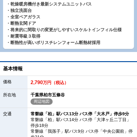
・乾燥暖房機付き最新システムユニットバス
・独立洗面台
・全室ペアガラス
・断熱玄関ドア
・将来的に間取りの変更がしやすいスケルトインフィル仕様
・耐震等級３取得
・断熱性が高いポリスチレンフォーム断熱材採用
基本情報
価格
2,790
万円（税込）
所在地
千葉県柏市五條谷
周辺地図
交通
常磐線「柏」駅バス13分 バス停「大木戸」停歩9分
常磐線「柏」駅バス14分 バス停「大津ヶ丘二丁目」
停歩18分
常磐線「我孫子」駅バス9分 バス停「中央公園前」停