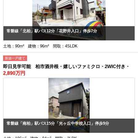
常磐線「北柏」駅バス12分「花野井入口」停歩7分
土地：90m² 建物：96m² 間取：4SLDK
新築一戸建て
即日見学可能 柏市酒井根・嬉しいファミクロ・2WIC付き・
2,890万円
常磐線「南柏」駅バス15分「光ヶ丘中学校入口」停歩9分