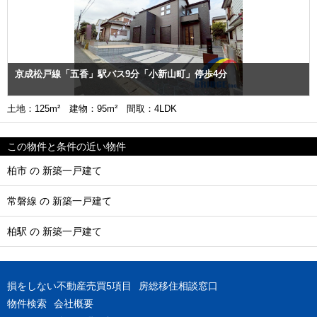
京成松戸線「五香」駅バス9分「小新山町」停歩4分
土地：125m² 建物：95m² 間取：4LDK
この物件と条件の近い物件
柏市 の 新築一戸建て
常磐線 の 新築一戸建て
柏駅 の 新築一戸建て
損をしない不動産売買5項目
房総移住相談窓口
物件検索
会社概要