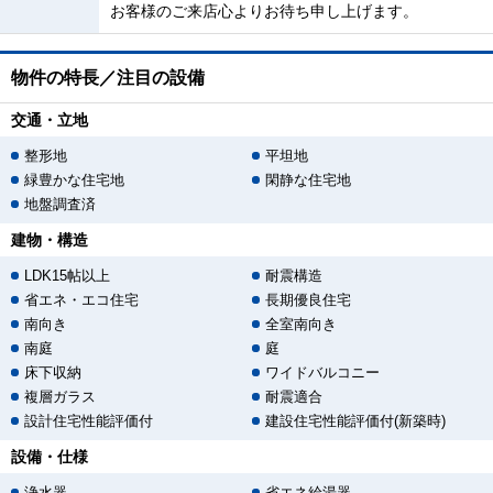
お客様のご来店心よりお待ち申し上げます。
物件の特長／注目の設備
交通・立地
整形地
平坦地
緑豊かな住宅地
閑静な住宅地
地盤調査済
建物・構造
LDK15帖以上
耐震構造
省エネ・エコ住宅
長期優良住宅
南向き
全室南向き
南庭
庭
床下収納
ワイドバルコニー
複層ガラス
耐震適合
設計住宅性能評価付
建設住宅性能評価付(新築時)
設備・仕様
浄水器
省エネ給湯器