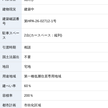
建物現況
建築中
建築確認番
第HPA-26-02712-1号
号
駐車スペー
2台(カースペース：縦列)
ス
引渡時期
相談
国土法届出
不要
地目
宅地
用途地域
第一種低層住居専用地域
建ぺい率
60％
容積率
200％
都市計画
市街化区域