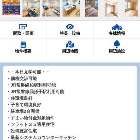
間取・区画
特長・設備
各棟情報
物件概要
周辺地図
周辺施設
・・本日見学可能・・
・価格交渉可能
・JR常磐線柏駅利用可能
・JR常磐線我孫子駅利用可能
・住環境良好
・子育て環境良好
・駐車場2台完備
・すまい給付金対象物件
・フラット３５適用住宅
・設備豊富住宅
・最新システムカウンターキッチン