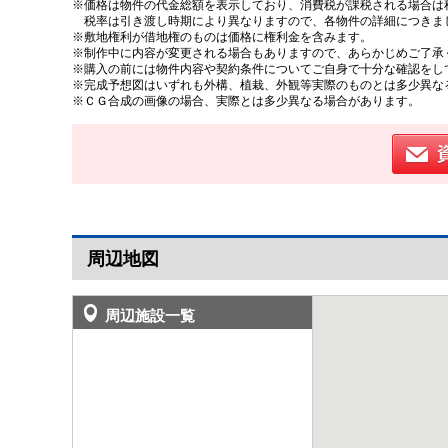
※価格は物件の代金総額を表示しており、消費税が課税される場合は税
税率は引き渡し時期により異なりますので、各物件の詳細につきま
※敷地権利が借地権のものは価格に権利金を含みます。
※制作中に内容が変更される場合もありますので、あらかじめご了承
※購入の前には物件内容や契約条件についてご自身で十分な確認をし
※完成予想図はいずれも外構、植栽、外観等実際のものとは多少異な
※ＣＧ合成の画像の場合、実際とは多少異なる場合があります。
周辺地図
周辺施設一覧