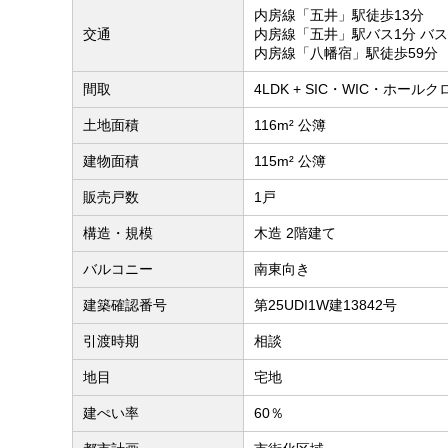
内房線「五井」駅徒歩13分
交通
内房線「五井」駅バス1分 バ
内房線「八幡宿」駅徒歩59分
間取
4LDK + SIC・WIC・ホール
土地面積
116m² 公簿
建物面積
115m² 公簿
販売戸数
1戸
構造・規模
木造 2階建て
バルコニー
南東向き
建築確認番号
第25UDI1W建13842号
引渡時期
相談
地目
宅地
建ぺい率
60％