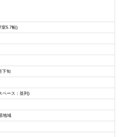
室5.7帖)
6月下旬
スペース：並列)
居地域