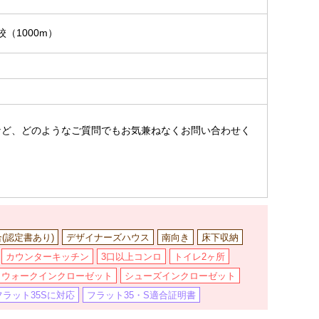
（1000m）
。
など、どのようなご質問でもお気兼ねなくお問い合わせく
合(認定書あり)
デザイナーズハウス
南向き
床下収納
カウンターキッチン
3口以上コンロ
トイレ2ヶ所
ウォークインクローゼット
シューズインクローゼット
フラット35Sに対応
フラット35・S適合証明書