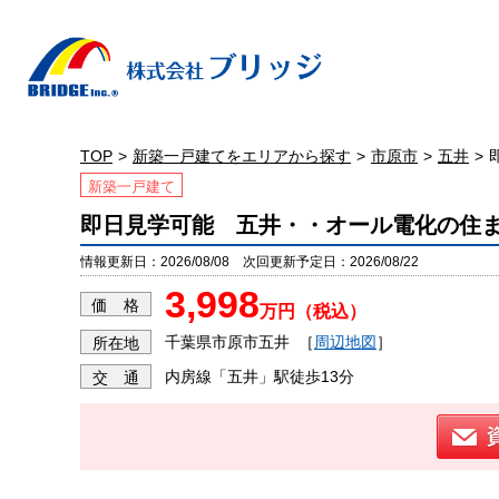
TOP
新築一戸建てをエリアから探す
市原市
五井
新築一戸建て
即日見学可能 五井・・オール電化の住
情報更新日：2026/08/08 次回更新予定日：2026/08/22
3,998
価 格
万円（税込）
千葉県市原市五井
［
周辺地図
］
所在地
内房線「五井」駅徒歩13分
交 通