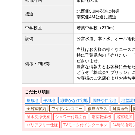
都市計画
市街化区域
北西側5.9M公道に接道
接道
南東側4M公道に接道
中学校区
若葉中学校（270m）
設備
公営水道、本下水、オール電
当社はお客様の様々なニーズ
特に千葉県内の「売りたい」
ださいませ。
備考・制限等
豊富な情報力とお客様に合せ
どうぞ『株式会社ブリッジ』
お客様のご来店心よりお待ち
こだわり項目
整形地
平坦地
緑豊かな住宅地
閑静な住宅地
地盤調
全居室収納
ワイドバルコニー
複層ガラス
耐震適合
温水洗浄便座
シャワー付洗面台
浴室乾燥機
浴室暖房
バリアフリー仕様
TVモニタ付インターホン
24時間換気