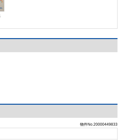
ホ
物件No.20000449833