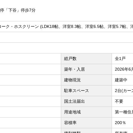
ス停「下谷」停歩7分
クローク・ホスクリーン (LDK18帖、洋室8.3帖、洋室6.5帖、洋室5.7帖、洋
総戸数
全1戸
築年・入居
2026年
建物現況
建築中
駐車スペース
2台(カー
国土法届出
不要
用途地域
第一種住
容積率
200％