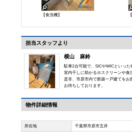
【食洗機】
担当スタッフより
横山 麻鈴
駐車2台可能で、SICやWICとい
室内干しに助かるホスクリーンや食
是非、市原市内で新築一戸建てをお
お待ちしております。
物件詳細情報
所在地
千葉県市原市五井