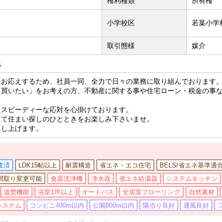
権利種類
所有権
小学校区
若葉小学校
取引態様
媒介
化
にお応えするため、社員一同、全力で日々の業務に取り組んでおります
「買いたい」をお考えの方、不動産に関する事や住宅ローン・税金の事
たスピーディーな応対を心掛けております。
にて住まい探しのひとときをお楽しみ下さいませ。
申し上げます。
査済
LDK15帖以上
耐震構造
省エネ・エコ住宅
BELS/省エネ基準適
間取り変更可能
食器洗浄機
浄水器
省エネ給湯器
システムキッチン
追焚機能
浴室1坪以上
オートバス
全居室フローリング
自然素材
システム
コンビニ400m以内
公園800m以内
陽当り良好
通風良好