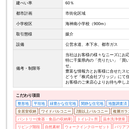
建ぺい率
60％
都市計画
市街化区域
小学校区
海神南小学校（900m）
取引態様
媒介
設備
公営水道、本下水、都市ガス
当社はお客様の様々なニーズにお
特に千葉県内の「売りたい」「買
せ。
備考・制限等
豊富な情報力とお客様に合せたス
どうぞ『株式会社ブリッジ』にて
お客様のご来店心よりお待ち申し
こだわり項目
整形地
平坦地
緑豊かな住宅地
閑静な住宅地
地盤調査済
全居室収納
ワイドバルコニー
2面以上バルコニー
複層ガラ
パントリー(食器・食品の収納庫)
トイレ2ヶ所
温水洗浄便座
リビング階段
自然素材
ウォークインクローゼット
バリア