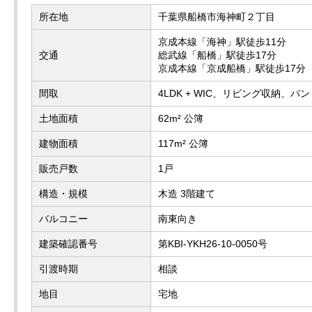
所在地
千葉県船橋市海神町２丁目
京成本線「海神」駅徒歩11分
交通
総武線「船橋」駅徒歩17分
京成本線「京成船橋」駅徒歩17分
間取
4LDK + WIC、リビング収納、パン
土地面積
62m² 公簿
建物面積
117m² 公簿
販売戸数
1戸
構造・規模
木造 3階建て
バルコニー
南東向き
建築確認番号
第KBI-YKH26-10-0050号
引渡時期
相談
地目
宅地