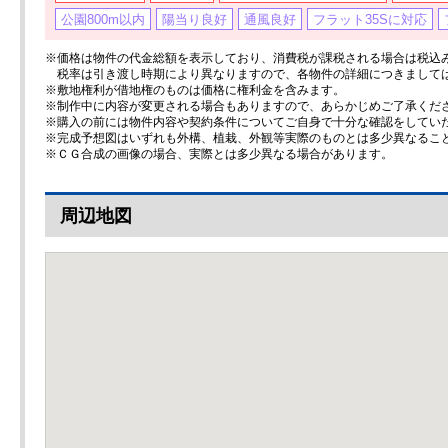
公園800m以内
陽当り良好
通風良好
フラット35Sに対応
※価格は物件の代金総額を表示しており、消費税が課税される場合は税込み価
税率は引き渡し時期により異なりますので、各物件の詳細につきまして
※敷地権利が借地権のものは価格に権利金を含みます。
※制作中に内容が変更される場合もありますので、あらかじめご了承くだ
※購入の前には物件内容や契約条件についてご自身で十分な確認をしてい
※完成予想図はいずれも外構、植栽、外観等実際のものとは多少異なるこ
※ＣＧ合成の画像の場合、実際とは多少異なる場合があります。
周辺地図