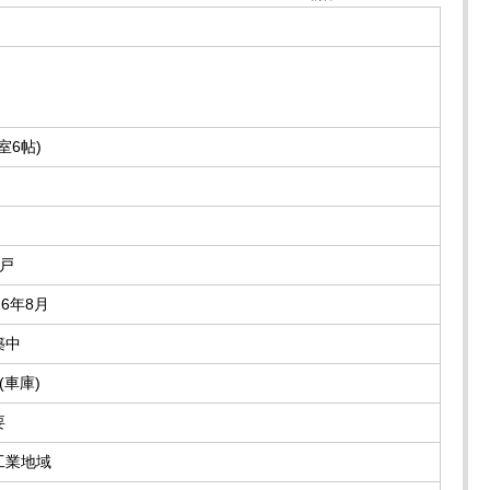
室6帖)
1戸
26年8月
築中
(車庫)
要
工業地域