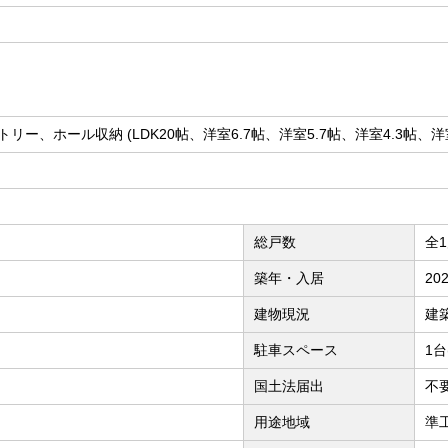
トリー、ホール収納 (LDK20帖、洋室6.7帖、洋室5.7帖、洋室4.3帖、洋
総戸数
全
築年・入居
20
建物現況
建
駐車スペース
1台
国土法届出
不
用途地域
準