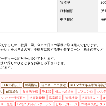
容積率
20
権利種類
所
中学校区
海
応えするため、社員一同、全力で日々の業務に取り組んでおります。
いたい」をお考えの方、不動産に関する事や住宅ローン・税金の事など
ピーディーな応対を心掛けております。
住まい探しのひとときをお楽しみ下さいませ。
上げます。
LDK15帖以上
耐震構造
省エネ・エコ住宅
BELS/省エネ基準適合(認
ス
耐震適合
食器洗浄機
浄水器
省エネ給湯器
ガスコンロ
シス
シャワー付洗面台
浴室乾燥機
浴室暖房
追焚機能
浴室1坪以上
オ
フリー仕様
TVモニタ付インターホン
ビルトガレージ
24時間換気シス