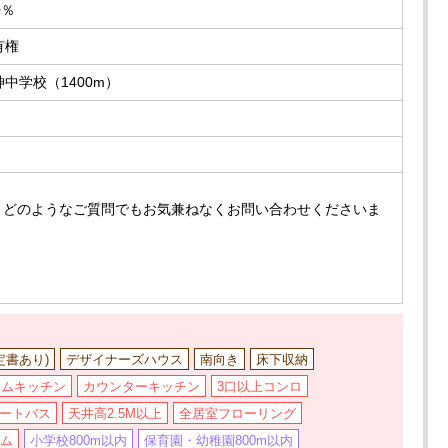
0％
有権
神中学校（1400m）
、どのようなご質問でもお気兼ねなくお問い合わせくださいま
定書あり)
デザイナーズハウス
南向き
床下収納
テムキッチン
カウンターキッチン
3口以上コンロ
ートバス
天井高2.5M以上
全居室フローリング
テム
小学校800m以内
保育園・幼稚園800m以内