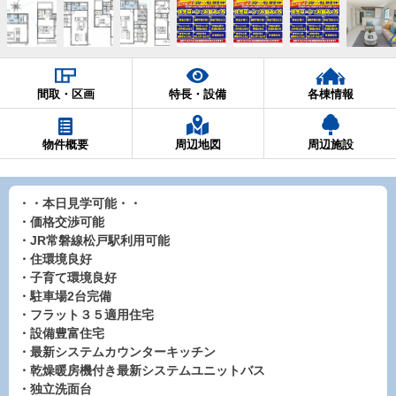
間取・区画
特長・設備
各棟情報
物件概要
周辺地図
周辺施設
・・本日見学可能・・
・価格交渉可能
・JR常磐線松戸駅利用可能
・住環境良好
・子育て環境良好
・駐車場2台完備
・フラット３５適用住宅
・設備豊富住宅
・最新システムカウンターキッチン
・乾燥暖房機付き最新システムユニットバス
・独立洗面台