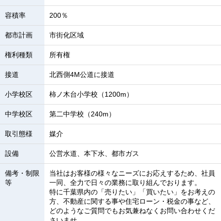
容積率
200％
都市計画
市街化区域
権利種類
所有権
接道
北西側4M公道に接道
小学校区
柿ノ木台小学校（1200m）
中学校区
第二中学校（240m）
取引態様
媒介
設備
公営水道、本下水、都市ガス
備考・制限
当社はお客様の様々なニーズにお応えするため、社員
等
一同、全力で日々の業務に取り組んでおります。
特に千葉県内の「売りたい」「買いたい」をお考えの
方、不動産に関する事や住宅ローン・税金の事など、
どのようなご質問でもお気兼ねなくお問い合わせくだ
さいませ。