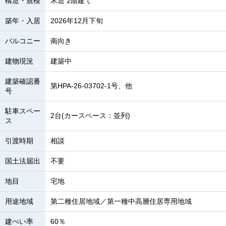
構造・規模
木造 2階建て
築年・入居
2026年12月下旬
バルコニー
南向き
建物現況
建築中
建築確認番
第HPA-26-03702-1号、他
号
駐車スペー
2台(カースペース：並列)
ス
引渡時期
相談
国土法届出
不要
地目
宅地
用途地域
第二種住居地域／第一種中高層住居専用地域
建ぺい率
60％