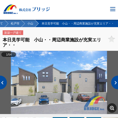
て
松戸市
小山
本日見学可能 小山・・周辺商業施設が充実エリア・・
新築一戸建て
本日見学可能 小山・・周辺商業施設が充実エリ
ア・・
1/54