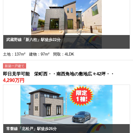
武蔵野線「新八柱」駅徒歩22分
土地：137m² 建物：97m² 間取：4LDK
新築一戸建て
即日見学可能 栄町西・・南西角地の敷地広々42坪・・
4,290万円
常磐線「北松戸」駅徒歩26分