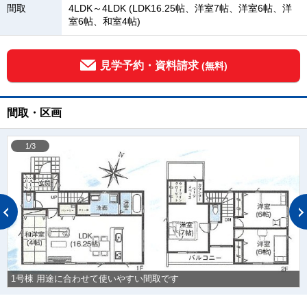
間取
4LDK～4LDK (LDK16.25帖、洋室7帖、洋室6帖、洋
室6帖、和室4帖)
見学予約・資料請求
(無料)
間取・区画
1/3
1号棟 用途に合わせて使いやすい間取です