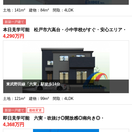
土地：141m² 建物：84m² 間取：4LDK
新築一戸建て
本日見学可能 松戸市六高台・小中学校がすぐ・安心エリア・
4,290万円
東武野田線「六実」駅徒歩14分
土地：121m² 建物：99m² 間取：4LDK
新築一戸建て
価格変更
即日見学可能 六実・吹抜け◎開放感◎南向き◎・
4,368万円