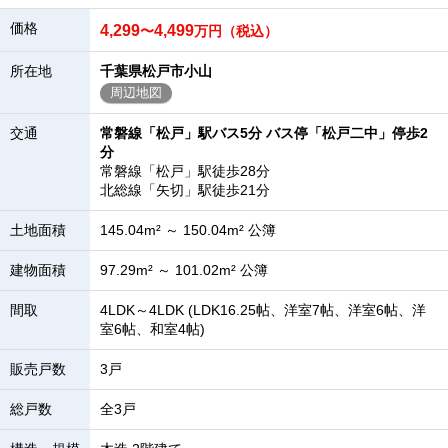
価格
4,299
4,499
〜
万円（税込）
所在地
千葉県松戸市小山
周辺地図
交通
常磐線「松戸」駅バス5分 バス停「松戸二中」停歩2
分
常磐線「松戸」駅徒歩28分
北総線「矢切」駅徒歩21分
土地面積
145.04m² ～ 150.04m² 公簿
建物面積
97.29m² ～ 101.02m² 公簿
間取
4LDK～4LDK (LDK16.25帖、洋室7帖、洋室6帖、洋
室6帖、和室4帖)
販売戸数
3戸
総戸数
全3戸