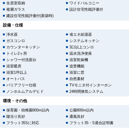
全居室収納
ワイドバルコニー
複層ガラス
設計住宅性能評価付
建設住宅性能評価付(新築時)
設備・仕様
浄水器
省エネ給湯器
ガスコンロ
システムキッチン
カウンターキッチン
3口以上コンロ
トイレ2ヶ所
温水洗浄便座
シャワー付洗面台
浴室乾燥機
浴室暖房
追焚機能
浴室1坪以上
浴室に窓
オートバス
自然素材
バリアフリー仕様
TVモニタ付インターホン
ノンホルムアルデヒド
24時間換気システム
環境・その他
保育園・幼稚園800m以内
公園800m以内
陽当り良好
通風良好
フラット35Sに対応
フラット35・S適合証明書