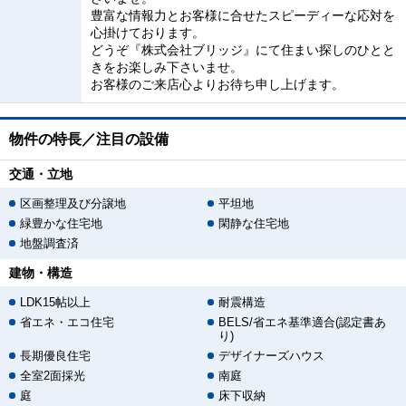
豊富な情報力とお客様に合せたスピーディーな応対を
心掛けております。
どうぞ『株式会社ブリッジ』にて住まい探しのひとと
きをお楽しみ下さいませ。
お客様のご来店心よりお待ち申し上げます。
物件の特長／注目の設備
交通・立地
区画整理及び分譲地
平坦地
緑豊かな住宅地
閑静な住宅地
地盤調査済
建物・構造
LDK15帖以上
耐震構造
省エネ・エコ住宅
BELS/省エネ基準適合(認定書あ
り)
長期優良住宅
デザイナーズハウス
全室2面採光
南庭
庭
床下収納