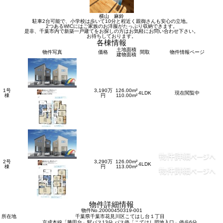
横山 麻鈴
駐車2台可能で、小学校は歩いて10分と程近く親御さんも安心の立地。
2つあるWICにはご家族のお洋服がたっぷり収納できます。
是非、千葉市内で新築一戸建てをお探しの方はお気軽にお問い合わせ下さい。
お待ちしております。
各棟情報
土地面積
物件写真
価格
間取
物件情報ページ
建物面積
1号
3,190万
126.00m²
4LDK
現在閲覧中
棟
円
110.00m²
2号
3,290万
126.00m²
4LDK
棟
円
113.00m²
物件詳細情報
物件No.20000450319-001
所在地
千葉県千葉市花見川区こてはし台１丁目
京成本線「勝田台」駅バス13分 バス停「こてはし団地入口」停歩6分