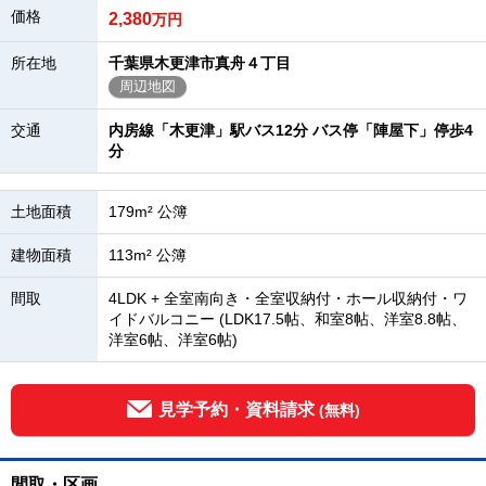
価格
2,380
万円
所在地
千葉県木更津市真舟４丁目
周辺地図
交通
内房線「木更津」駅バス12分 バス停「陣屋下」停歩4
分
土地面積
179m² 公簿
建物面積
113m² 公簿
間取
4LDK + 全室南向き・全室収納付・ホール収納付・ワ
イドバルコニー (LDK17.5帖、和室8帖、洋室8.8帖、
洋室6帖、洋室6帖)
見学予約・資料請求
(無料)
間取・区画