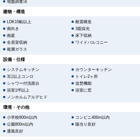
地盤調査済
建物・構造
LDK15帖以上
耐震構造
南向き
3面採光
南庭
床下収納
全居室収納
ワイドバルコニー
複層ガラス
設備・仕様
システムキッチン
カウンターキッチン
3口以上コンロ
トイレ2ヶ所
シャワー付洗面台
追焚機能
浴室1坪以上
浴室に窓
ノンホルムアルデヒド
環境・その他
小学校800m以内
コンビニ400m以内
公園800m以内
陽当り良好
通風良好