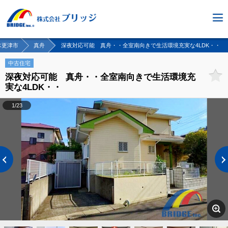
木更津市
真舟
深夜対応可能 真舟・・全室南向きで生活環境充実な4LDK・・
中古住宅
深夜対応可能 真舟・・全室南向きで生活環境充
実な4LDK・・
1/23