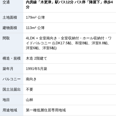
交通
内房線「木更津」駅バス12分 バス停「陣屋下」停歩4
分
土地面積
179m² 公簿
建物面積
113m² 公簿
間取
4LDK + 全室南向き・全室収納付・ホール収納付・ワ
イドバルコニー (LDK17.5帖、和室8帖、洋室8.8帖、
洋室6帖、洋室6帖)
構造・規模
木造 2階建て
築年月
1991年5月築
バルコニー
南向き
国土法届出
不要
地目
山林
用途地域
第一種低層住居専用地域