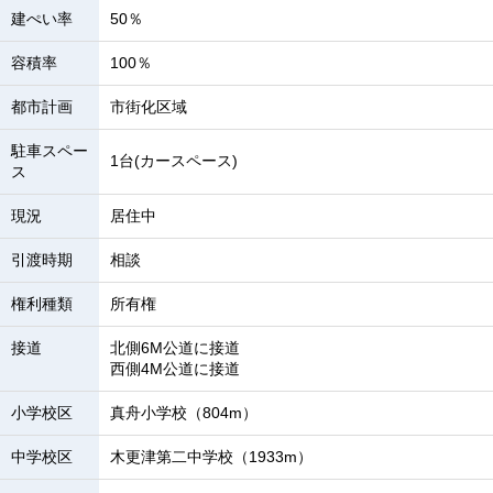
建ぺい率
50％
容積率
100％
都市計画
市街化区域
駐車スペー
1台(カースペース)
ス
現況
居住中
引渡時期
相談
権利種類
所有権
接道
北側6M公道に接道
西側4M公道に接道
小学校区
真舟小学校（804m）
中学校区
木更津第二中学校（1933m）