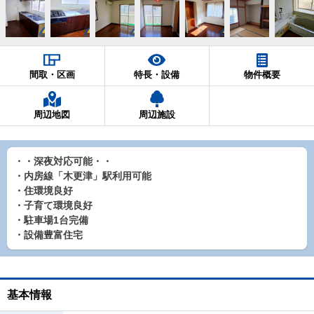
間取・区画
特長・設備
物件概要
周辺地図
周辺施設
・・深夜対応可能・・
・内房線「木更津」駅利用可能
・住環境良好
・子育て環境良好
・駐車場1台完備
・設備豊富住宅
基本情報