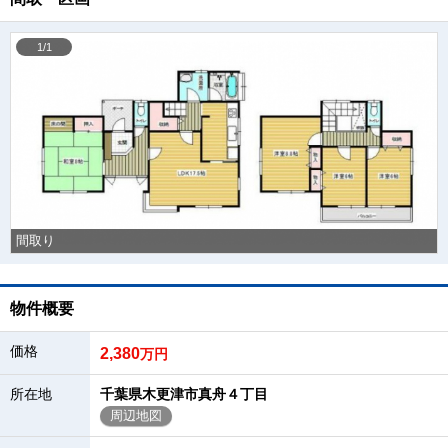
1/1
間取り
物件概要
価格
2,380
万円
所在地
千葉県木更津市真舟４丁目
周辺地図