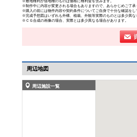
※敷地権利が借地権のものは価格に権利金を含みます。
※制作中に内容が変更される場合もありますので、あらかじめご了承
※購入の前には物件内容や契約条件についてご自身で十分な確認をし
※完成予想図はいずれも外構、植栽、外観等実際のものとは多少異な
※ＣＧ合成の画像の場合、実際とは多少異なる場合があります。
周辺地図
周辺施設一覧