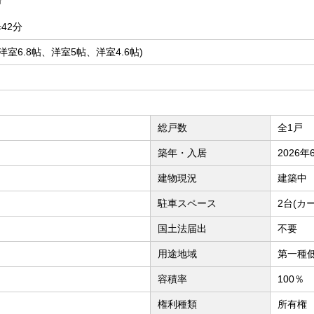
42分
、洋室6.8帖、洋室5帖、洋室4.6帖)
総戸数
全1戸
築年・入居
2026
建物現況
建築中
駐車スペース
2台(カ
国土法届出
不要
用途地域
第一種
容積率
100％
権利種類
所有権