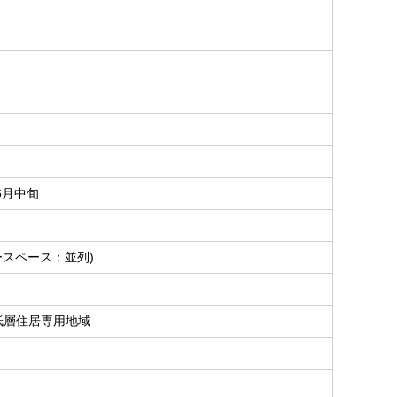
年6月中旬
ースペース：並列)
低層住居専用地域