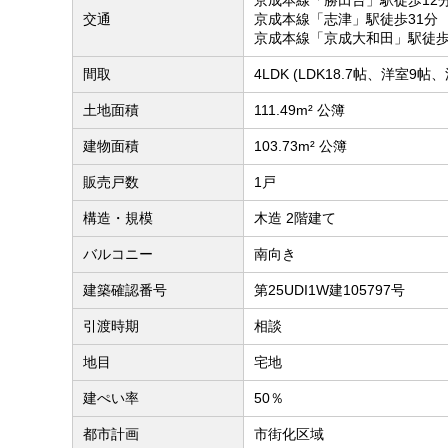
交通
京成本線「志津」駅徒歩31分
京成本線「京成大和田」駅徒歩
間取
4LDK (LDK18.7帖、洋室9帖
土地面積
111.49m² 公簿
建物面積
103.73m² 公簿
販売戸数
1戸
構造・規模
木造 2階建て
バルコニー
南向き
建築確認番号
第25UDI1W建105797号
引渡時期
相談
地目
宅地
建ぺい率
50％
都市計画
市街化区域