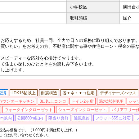
小学校区
勝田台小
取引態様
媒介
にお応えするため、社員一同、全力で日々の業務に取り組んでおります
「買いたい」をお考えの方、不動産に関する事や住宅ローン・税金の事
たスピーディーな応対を心掛けております。
にて住まい探しのひとときをお楽しみ下さいませ。
申し上げます。
査済
LDK15帖以上
耐震構造
省エネ・エコ住宅
デザイナーズハウス
カウンターキッチン
3口以上コンロ
トイレ2ヶ所
温水洗浄便座
シャ
ウォークインクローゼット
シューズインクローゼット
バリアフリー
0m以内
公園800m以内
陽当り良好
通風良好
フラット35Sに対応
込み価格です。（1,000円未満は切り上げ。）
してはお問い合わせください。