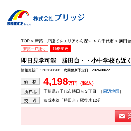
TOP
新築一戸建てをエリアから探す
八千代市
勝田
新築一戸建て
即日見学可能 勝田台・・小中学校も近
情報更新日：2026/08/08 次回更新予定日：2026/08/22
4,198
価 格
万円（税込）
千葉県八千代市勝田台３丁目
［
周辺地図
］
所在地
京成本線「勝田台」駅徒歩12分
交 通