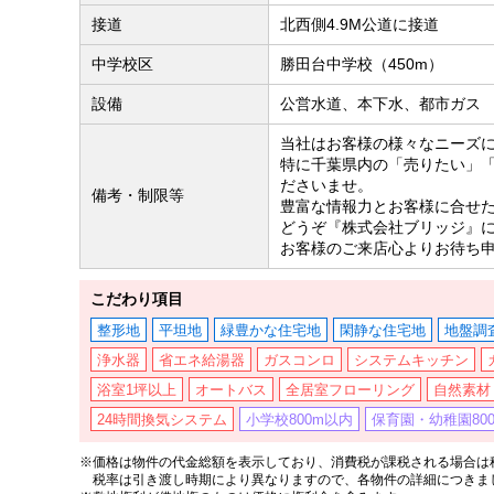
接道
北西側4.9M公道に接道
中学校区
勝田台中学校（450m）
設備
公営水道、本下水、都市ガス
当社はお客様の様々なニーズ
特に千葉県内の「売りたい」
ださいませ。
備考・制限等
豊富な情報力とお客様に合せ
どうぞ『株式会社ブリッジ』
お客様のご来店心よりお待ち
こだわり項目
整形地
平坦地
緑豊かな住宅地
閑静な住宅地
地盤調
浄水器
省エネ給湯器
ガスコンロ
システムキッチン
浴室1坪以上
オートバス
全居室フローリング
自然素材
24時間換気システム
小学校800m以内
保育園・幼稚園80
※価格は物件の代金総額を表示しており、消費税が課税される場合は税
税率は引き渡し時期により異なりますので、各物件の詳細につきま