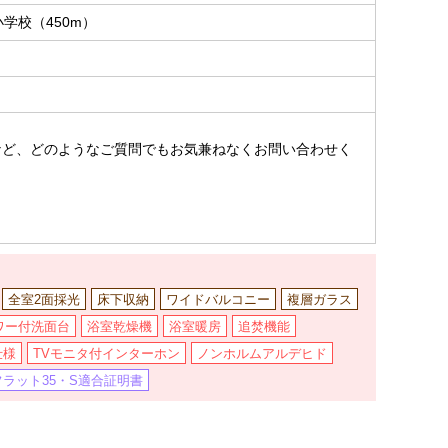
学校（450m）
。
など、どのようなご質問でもお気兼ねなくお問い合わせく
全室2面採光
床下収納
ワイドバルコニー
複層ガラス
ワー付洗面台
浴室乾燥機
浴室暖房
追焚機能
仕様
TVモニタ付インターホン
ノンホルムアルデヒド
フラット35・S適合証明書