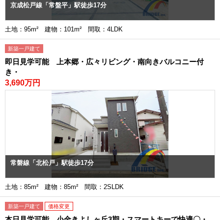
京成松戸線「常盤平」駅徒歩17分
土地：95m² 建物：101m² 間取：4LDK
新築一戸建て
即日見学可能 上本郷・広々リビング・南向きバルコニー付
き・
3,690万円
常磐線「北松戸」駅徒歩17分
土地：85m² 建物：85m² 間取：2SLDK
新築一戸建て
価格変更
本日見学可能 小金きよしヶ丘3期・スマートキーで快適〇・