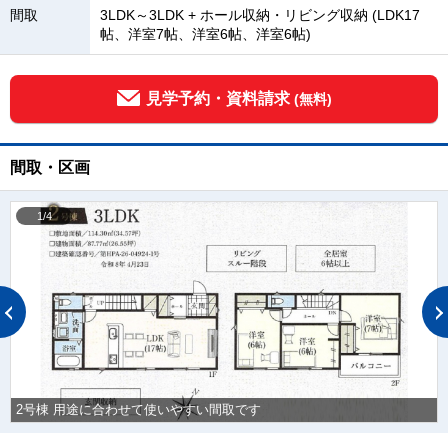
間取
3LDK～3LDK + ホール収納・リビング収納 (LDK17
帖、洋室7帖、洋室6帖、洋室6帖)
見学予約・資料請求
(無料)
間取・区画
1/4
2号棟 用途に合わせて使いやすい間取です