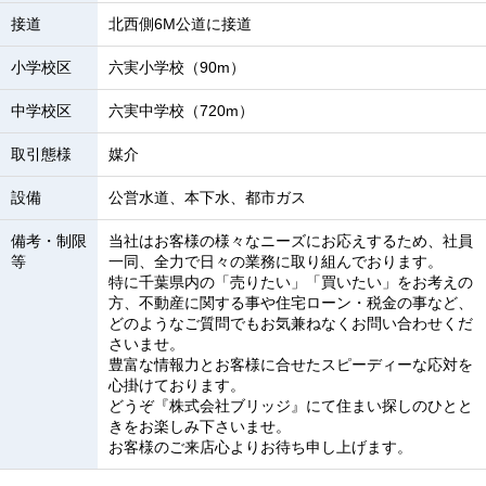
接道
北西側6M公道に接道
小学校区
六実小学校（90m）
中学校区
六実中学校（720m）
取引態様
媒介
設備
公営水道、本下水、都市ガス
備考・制限
当社はお客様の様々なニーズにお応えするため、社員
等
一同、全力で日々の業務に取り組んでおります。
特に千葉県内の「売りたい」「買いたい」をお考えの
方、不動産に関する事や住宅ローン・税金の事など、
どのようなご質問でもお気兼ねなくお問い合わせくだ
さいませ。
豊富な情報力とお客様に合せたスピーディーな応対を
心掛けております。
どうぞ『株式会社ブリッジ』にて住まい探しのひとと
きをお楽しみ下さいませ。
お客様のご来店心よりお待ち申し上げます。