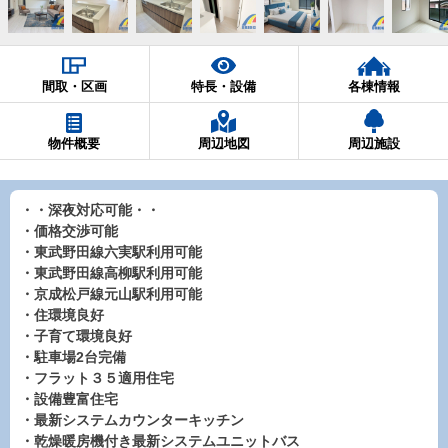
間取・区画
特長・設備
各棟情報
物件概要
周辺地図
周辺施設
・・深夜対応可能・・
・価格交渉可能
・東武野田線六実駅利用可能
・東武野田線高柳駅利用可能
・京成松戸線元山駅利用可能
・住環境良好
・子育て環境良好
・駐車場2台完備
・フラット３５適用住宅
・設備豊富住宅
・最新システムカウンターキッチン
・乾燥暖房機付き最新システムユニットバス