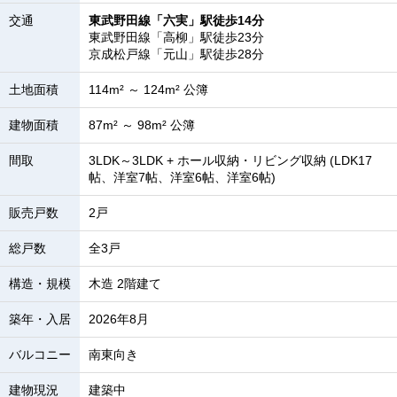
交通
東武野田線「六実」駅徒歩14分
東武野田線「高柳」駅徒歩23分
京成松戸線「元山」駅徒歩28分
土地面積
114m² ～ 124m² 公簿
建物面積
87m² ～ 98m² 公簿
間取
3LDK～3LDK + ホール収納・リビング収納 (LDK17
帖、洋室7帖、洋室6帖、洋室6帖)
販売戸数
2戸
総戸数
全3戸
構造・規模
木造 2階建て
築年・入居
2026年8月
バルコニー
南東向き
建物現況
建築中