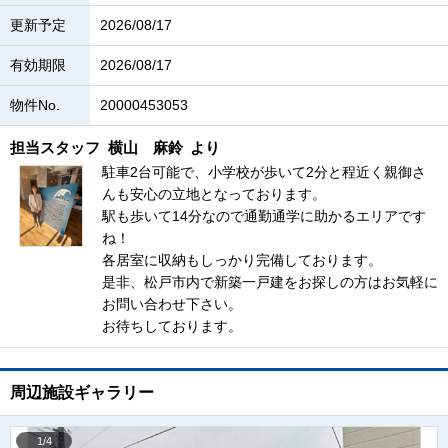
更新予定
2026/08/17
有効期限
2026/08/17
物件No.
20000453053
担当スタッフ
横山 麻鈴
より
駐車2台可能で、小学校が歩いて2分と程近く親御さ
んも安心の立地となっております。
駅も歩いて14分なので通勤通学に助かるエリアです
ね！
各居室に収納もしっかり完備しております。
是非、松戸市内で新築一戸建をお探しの方はお気軽に
お問い合わせ下さい。
お待ちしております。
周辺施設ギャラリー
1/4