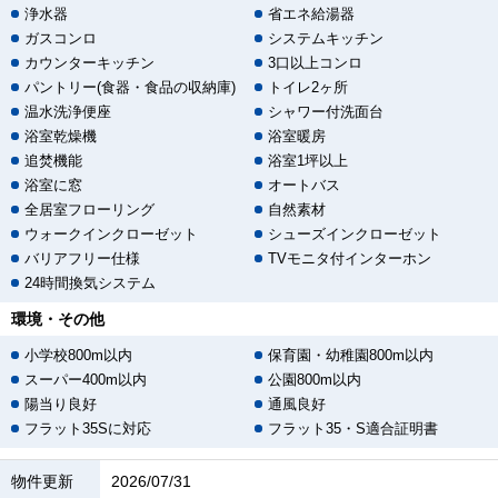
浄水器
省エネ給湯器
ガスコンロ
システムキッチン
カウンターキッチン
3口以上コンロ
パントリー(食器・食品の収納庫)
トイレ2ヶ所
温水洗浄便座
シャワー付洗面台
浴室乾燥機
浴室暖房
追焚機能
浴室1坪以上
浴室に窓
オートバス
全居室フローリング
自然素材
ウォークインクローゼット
シューズインクローゼット
バリアフリー仕様
TVモニタ付インターホン
24時間換気システム
環境・その他
小学校800m以内
保育園・幼稚園800m以内
スーパー400m以内
公園800m以内
陽当り良好
通風良好
フラット35Sに対応
フラット35・S適合証明書
物件更新
2026/07/31