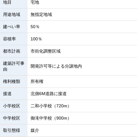
地目
宅地
用途地域
無指定地域
建ぺい率
50％
容積率
100％
都市計画
市街化調整区域
建築許可事
開発許可等による分譲地内
由
権利種類
所有権
接道
北側6M道路に接道
小学校区
二和小学校（720m）
中学校区
御滝中学校（900m）
取引態様
媒介