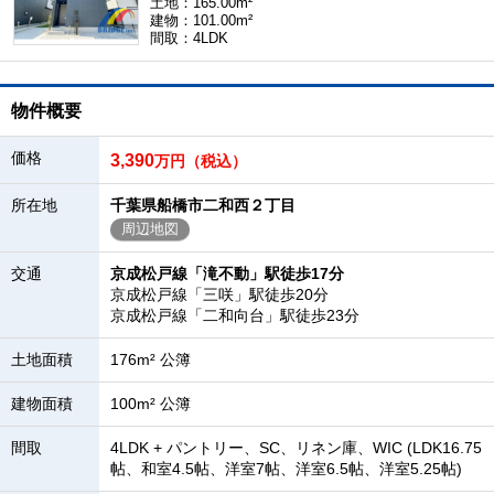
土地：165.00m²
建物：101.00m²
間取：4LDK
物件概要
価格
3,390
万円（税込）
所在地
千葉県船橋市二和西２丁目
周辺地図
交通
京成松戸線「滝不動」駅徒歩17分
京成松戸線「三咲」駅徒歩20分
京成松戸線「二和向台」駅徒歩23分
土地面積
176m² 公簿
建物面積
100m² 公簿
間取
4LDK + パントリー、SC、リネン庫、WIC (LDK16.75
帖、和室4.5帖、洋室7帖、洋室6.5帖、洋室5.25帖)