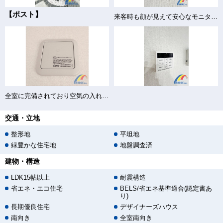
【ポスト】
来客時も顔が見えて安心なモニター付きインターホン
全室に完備されており空気の入れ替えもバッチリ♪
交通・立地
整形地
平坦地
緑豊かな住宅地
地盤調査済
建物・構造
LDK15帖以上
耐震構造
省エネ・エコ住宅
BELS/省エネ基準適合(認定書あ
り)
長期優良住宅
デザイナーズハウス
南向き
全室南向き