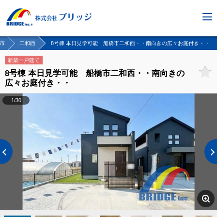
市
二和西
8号棟 本日見学可能 船橋市二和西・・南向きの広々お庭付き・・
新築一戸建て
8号棟 本日見学可能 船橋市二和西・・南向きの
広々お庭付き・・
1/30