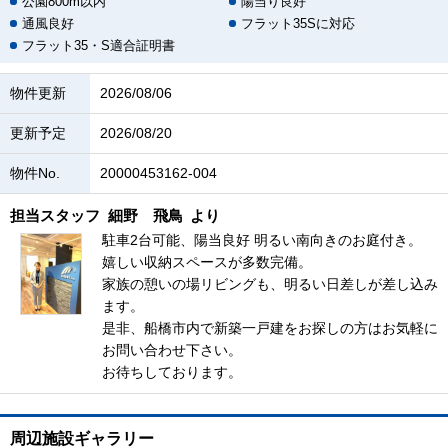
公園800m以内
陽当り良好
通風良好
フラット35Sに対応
フラット35・S適合証明書
物件更新
2026/08/06
更新予定
2026/08/20
物件No.
20000453162-004
担当スタッフ
細野 飛鳥
より
駐車2台可能、陽当良好 明るい南向きのお庭付き。
嬉しい収納スペースが多数完備。
家族の憩いの場リビングも、明るい日差しが差し込み
ます。
是非、船橋市内で新築一戸建をお探しの方はお気軽に
お問い合わせ下さい。
お待ちしております。
周辺施設ギャラリー