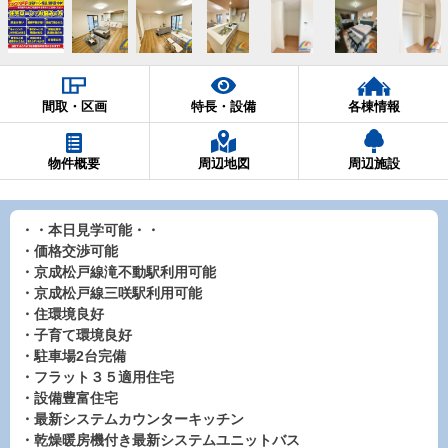
間取・区画
特長・設備
各棟情報
物件概要
周辺地図
周辺施設
・・本日見学可能・・
・価格交渉可能
・京成松戸線滝不動駅利用可能
・京成松戸線三咲駅利用可能
・住環境良好
・子育て環境良好
・駐車場2台完備
・フラット３５適用住宅
・設備豊富住宅
・最新システムカウンターキッチン
・乾燥暖房機付き最新システムユニットバス