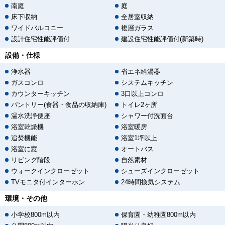
南庭
庭
床下収納
全居室収納
ワイドバルコニー
複層ガラス
設計住宅性能評価付
建設住宅性能評価付(新築時)
設備・仕様
浄水器
省エネ給湯器
ガスコンロ
システムキッチン
カウンターキッチン
3口以上コンロ
パントリー(食器・食品の収納庫)
トイレ2ヶ所
温水洗浄便座
シャワー付洗面台
浴室乾燥機
浴室暖房
追焚機能
浴室1坪以上
浴室に窓
オートバス
リビング階段
自然素材
ウォークインクローゼット
シューズインクローゼット
TVモニタ付インターホン
24時間換気システム
環境・その他
小学校800m以内
保育園・幼稚園800m以内